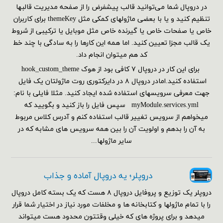
در دروپال شما می‌توانید قالب پیشفرض را از صفحه مدیریت قالبها
تنظیم کنید و یا با بعضی ماژولهای کمکی مثل themeKey برای کاربران
خاص یا صفحات خاص یا گیرنده خاص مثل موبایل یا ترکیبی از شروط
یک قالب مجزا تعیین کنید. اما همه این کارها را به سادگی با چند خط
کد هم می‎توان انجام داد.
برای این کار در دروپال ۷ کافی بود از هوک hook_custom_theme
استفاده کنید.امادر دروپال ۸ در دایرکتوری روت ماژولتان یک فایل
جهت معرفی سرویسهای استفاده شده ایجاد کنید. مثلا فایلی با نام:
myModule.services.yml سپس فایل را باز کنید و بگویید که
میخواهم از سرویس تغییر قالب استفاده کنم و آدرس کلاس مربوط
به آن را بدهم و اولویت آن را بین همه سرویس های مشابه که در
سایر ماژولها...
دروپلر؛ یه دروپال آماده و جذاب
دروپلر یک توزیع و پروفایل دروپال ۸ هست که یک بسته کامل دروپال
را با تمام ماژولها و کتابخانه ها و مخلفات مورد نیاز در اختیار شما قرار
میدهد و برای پروژه های که خیلی وقتتون محدود هست میتواند