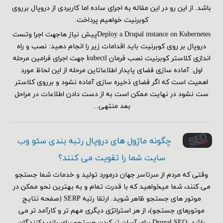
باشد. از این رو در این مقاله به اجرای ساده اما کاربردی از دروپال برروی
کوبرنیت خواهیم پرداخت.
Deploy a Drupal instance on Kubernetesپیش نیاز هاجهت اجرا وتست
دروپال بر روی کوبرنیت باید اقدامات زیر را انجام دهید: نصب و راه
اندازی کلاستر کوبرنیت نصب فرمان kubectl جهت اجرای فرامین مرحله
اول: آماده سازی فضای پایدار اطلاعاتاین مرحله از این لحاظ مورد
اهمیت است که اگر فضای ذخیره سازی آماده نشود و برروی کلاستر
ست نشود در نهایت ممکن است به از دست دادن اطلاعات در مراحل
بعد منتهی...
چگونه ماژول های دروپال رتبه بندی سئو وب
سایت شما را تقویت می کنند؟
وقتی که مردم از سرتاسر جهان درمورد تولید و خدمات شما جستجو
می کنند، شما میخواهید که با قدرت تمام و به بهترین نحو ممکن در
موتور های جستجو ظاهر شوید. ارتقا رتبه SERP (صفحه نتایج
موتورهای جستجو)، از هر استراتژی دیگری مهم تر و کارآمد تر می
باشد. Drupal SEO برای آسان تر کردن جستجو برای بازدیدکنندگان