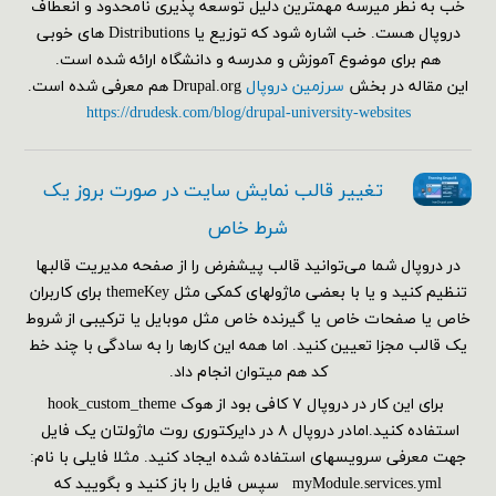
خب به نطر میرسه مهمترین دلیل توسعه پذیری نامحدود و انعطاف
دروپال هست. خب اشاره شود که توزیع یا Distributions های خوبی
هم برای موضوع آموزش و مدرسه و دانشگاه ارائه شده است.
این مقاله در بخش
سرزمین دروپال
Drupal.org هم معرفی شده است.
https://drudesk.com/blog/drupal-university-websites
تغییر قالب نمایش سایت در صورت بروز یک
شرط خاص
در دروپال شما می‌توانید قالب پیشفرض را از صفحه مدیریت قالبها
تنظیم کنید و یا با بعضی ماژولهای کمکی مثل themeKey برای کاربران
خاص یا صفحات خاص یا گیرنده خاص مثل موبایل یا ترکیبی از شروط
یک قالب مجزا تعیین کنید. اما همه این کارها را به سادگی با چند خط
کد هم می‎توان انجام داد.
برای این کار در دروپال ۷ کافی بود از هوک hook_custom_theme
استفاده کنید.امادر دروپال ۸ در دایرکتوری روت ماژولتان یک فایل
جهت معرفی سرویسهای استفاده شده ایجاد کنید. مثلا فایلی با نام:
myModule.services.yml سپس فایل را باز کنید و بگویید که