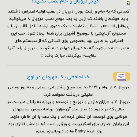
دیگر دروپال را خام نصب نکنید!
کسانی که به خام و زشت بودن دروپال در نصب اولیه اعتراض داشتند
باید خوشحال باشند که ازین به بعد موقع نصب دروپال ۸ می‌توانید
پروفایل umami را انتخاب نمایید تا یک دموی اولیه شامل قالب زیبا و
محتوای آزمایشی با موضوع آشپزی برای شما ایجاد شود. خب این
اعتراض به جایی بود بخصوص برای کسانی که از سیستم های
مدیریت محتوای دیگه به دروپال مهاجرت میکردند و دروپال را با آنها
مقایسه میکردند. مبارک باشد :)
خداحافظی یک قهرمان در اوج
دروپال ۷ از نوامبر ۲۰۲۱ به بعد هیچ پشتیبانی رسمی و به روز رسانی
امنیتی دریافت نخواهد کرد.
دروپال ۷ با هزاران ماژول و توزیع و توسعه و پروژه به پایان میرسد، در
حالی که در حدود ده سال عمر آن هزاران برنامه نویس ساعتهای
طولانی برای توسعه آن تلاش کرده اند و یک دهه با آن خاطره دارند.
این پایان اجباری برای اسکریپیت و ورژنی است که تولدش آغازی بود
برای ایده Entity ها در دروپالهای بعدی.