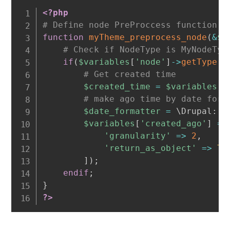
<?php
# Define node PreProccess function
function
myTheme_preprocess_node
(
&
$v
# Check if NodeType is MyNodeTyp
if
(
$variables
[
'node'
]
-
>
getType
(
)
# Get created time
$created_time
=
$variables
[
'
# make ago time by date form
$date_formatter
=
 \
Drupal
:
:
s
$variables
[
'created_ago'
]
=
'granularity'
=
>
2
,
'return_as_object'
=
>
TR
]
)
;
endif
;
}
?>