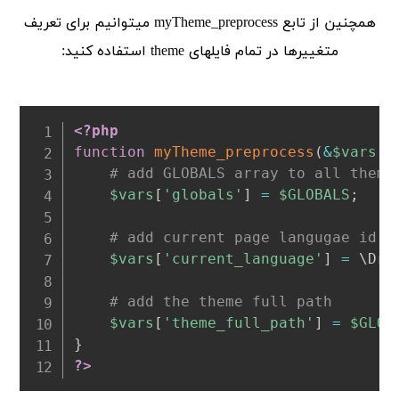
همچنین از تابع myTheme_preprocess میتوانیم برای تعریف
متغییرها در تمام فایلهای theme استفاده کنید:
<?php
function
myTheme_preprocess
(
&
$vars
)
# add GLOBALS array to all theme
$vars
[
'globals'
]
=
$GLOBALS
;
# add current page langugae id
$vars
[
'current_language'
]
=
 \
Dru
# add the theme full path
$vars
[
'theme_full_path'
]
=
$GLOB
}
?>