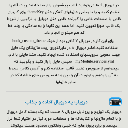
در دروپال شما می‌توانید قالب پیشفرض را از صفحه مدیریت قالبها
تنظیم کنید و یا با بعضی ماژولهای کمکی مثل themeKey برای کاربران
خاص یا صفحات خاص یا گیرنده خاص مثل موبایل یا ترکیبی از شروط
یک قالب مجزا تعیین کنید. اما همه این کارها را به سادگی با چند خط
کد هم می‎توان انجام داد.
برای این کار در دروپال ۷ کافی بود از هوک hook_custom_theme
استفاده کنید.امادر دروپال ۸ در دایرکتوری روت ماژولتان یک فایل
جهت معرفی سرویسهای استفاده شده ایجاد کنید. مثلا فایلی با نام:
myModule.services.yml سپس فایل را باز کنید و بگویید که
میخواهم از سرویس تغییر قالب استفاده کنم و آدرس کلاس مربوط
به آن را بدهم و اولویت آن را بین همه سرویس های مشابه که در
سایر ماژولها...
دروپلر؛ یه دروپال آماده و جذاب
دروپلر یک توزیع و پروفایل دروپال ۸ هست که یک بسته کامل دروپال
را با تمام ماژولها و کتابخانه ها و مخلفات مورد نیاز در اختیار شما قرار
میدهد و برای پروژه های که خیلی وقتتون محدود هست میتواند