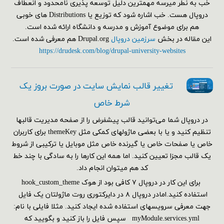
خب به نطر میرسه مهمترین دلیل توسعه پذیری نامحدود و انعطاف
دروپال هست. خب اشاره شود که توزیع یا Distributions های خوبی
هم برای موضوع آموزش و مدرسه و دانشگاه ارائه شده است.
این مقاله در بخش
سرزمین دروپال
Drupal.org هم معرفی شده است.
https://drudesk.com/blog/drupal-university-websites
تغییر قالب نمایش سایت در صورت بروز یک
شرط خاص
در دروپال شما می‌توانید قالب پیشفرض را از صفحه مدیریت قالبها
تنظیم کنید و یا با بعضی ماژولهای کمکی مثل themeKey برای کاربران
خاص یا صفحات خاص یا گیرنده خاص مثل موبایل یا ترکیبی از شروط
یک قالب مجزا تعیین کنید. اما همه این کارها را به سادگی با چند خط
کد هم می‎توان انجام داد.
برای این کار در دروپال ۷ کافی بود از هوک hook_custom_theme
استفاده کنید.امادر دروپال ۸ در دایرکتوری روت ماژولتان یک فایل
جهت معرفی سرویسهای استفاده شده ایجاد کنید. مثلا فایلی با نام:
myModule.services.yml سپس فایل را باز کنید و بگویید که