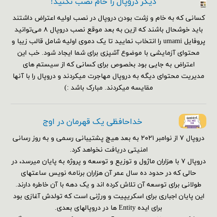
دیگر دروپال را خام نصب نکنید!
کسانی که به خام و زشت بودن دروپال در نصب اولیه اعتراض داشتند
باید خوشحال باشند که ازین به بعد موقع نصب دروپال ۸ می‌توانید
پروفایل umami را انتخاب نمایید تا یک دموی اولیه شامل قالب زیبا و
محتوای آزمایشی با موضوع آشپزی برای شما ایجاد شود. خب این
اعتراض به جایی بود بخصوص برای کسانی که از سیستم های
مدیریت محتوای دیگه به دروپال مهاجرت میکردند و دروپال را با آنها
مقایسه میکردند. مبارک باشد :)
خداحافظی یک قهرمان در اوج
دروپال ۷ از نوامبر ۲۰۲۱ به بعد هیچ پشتیبانی رسمی و به روز رسانی
امنیتی دریافت نخواهد کرد.
دروپال ۷ با هزاران ماژول و توزیع و توسعه و پروژه به پایان میرسد، در
حالی که در حدود ده سال عمر آن هزاران برنامه نویس ساعتهای
طولانی برای توسعه آن تلاش کرده اند و یک دهه با آن خاطره دارند.
این پایان اجباری برای اسکریپیت و ورژنی است که تولدش آغازی بود
برای ایده Entity ها در دروپالهای بعدی.