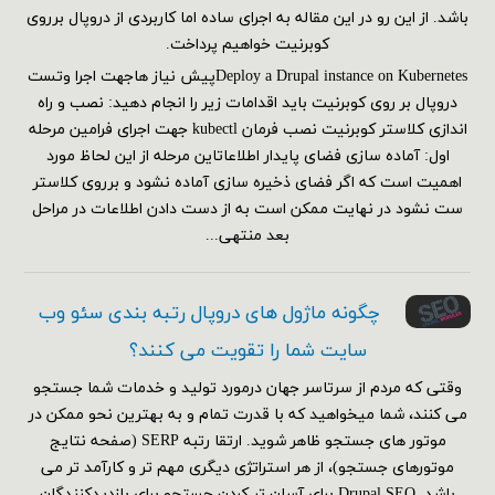
باشد. از این رو در این مقاله به اجرای ساده اما کاربردی از دروپال برروی
کوبرنیت خواهیم پرداخت.
Deploy a Drupal instance on Kubernetesپیش نیاز هاجهت اجرا وتست
دروپال بر روی کوبرنیت باید اقدامات زیر را انجام دهید: نصب و راه
اندازی کلاستر کوبرنیت نصب فرمان kubectl جهت اجرای فرامین مرحله
اول: آماده سازی فضای پایدار اطلاعاتاین مرحله از این لحاظ مورد
اهمیت است که اگر فضای ذخیره سازی آماده نشود و برروی کلاستر
ست نشود در نهایت ممکن است به از دست دادن اطلاعات در مراحل
بعد منتهی...
چگونه ماژول های دروپال رتبه بندی سئو وب
سایت شما را تقویت می کنند؟
وقتی که مردم از سرتاسر جهان درمورد تولید و خدمات شما جستجو
می کنند، شما میخواهید که با قدرت تمام و به بهترین نحو ممکن در
موتور های جستجو ظاهر شوید. ارتقا رتبه SERP (صفحه نتایج
موتورهای جستجو)، از هر استراتژی دیگری مهم تر و کارآمد تر می
باشد. Drupal SEO برای آسان تر کردن جستجو برای بازدیدکنندگان