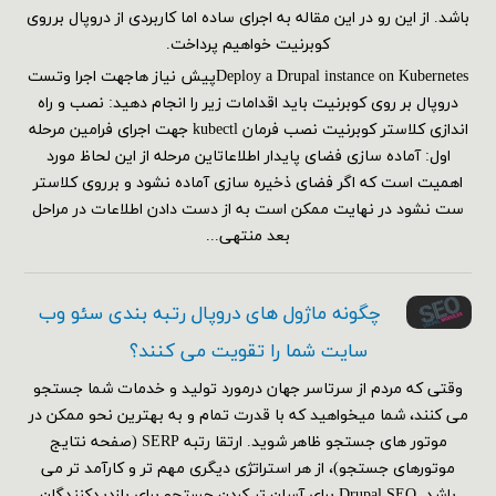
باشد. از این رو در این مقاله به اجرای ساده اما کاربردی از دروپال برروی
کوبرنیت خواهیم پرداخت.
Deploy a Drupal instance on Kubernetesپیش نیاز هاجهت اجرا وتست
دروپال بر روی کوبرنیت باید اقدامات زیر را انجام دهید: نصب و راه
اندازی کلاستر کوبرنیت نصب فرمان kubectl جهت اجرای فرامین مرحله
اول: آماده سازی فضای پایدار اطلاعاتاین مرحله از این لحاظ مورد
اهمیت است که اگر فضای ذخیره سازی آماده نشود و برروی کلاستر
ست نشود در نهایت ممکن است به از دست دادن اطلاعات در مراحل
بعد منتهی...
چگونه ماژول های دروپال رتبه بندی سئو وب
سایت شما را تقویت می کنند؟
وقتی که مردم از سرتاسر جهان درمورد تولید و خدمات شما جستجو
می کنند، شما میخواهید که با قدرت تمام و به بهترین نحو ممکن در
موتور های جستجو ظاهر شوید. ارتقا رتبه SERP (صفحه نتایج
موتورهای جستجو)، از هر استراتژی دیگری مهم تر و کارآمد تر می
باشد. Drupal SEO برای آسان تر کردن جستجو برای بازدیدکنندگان