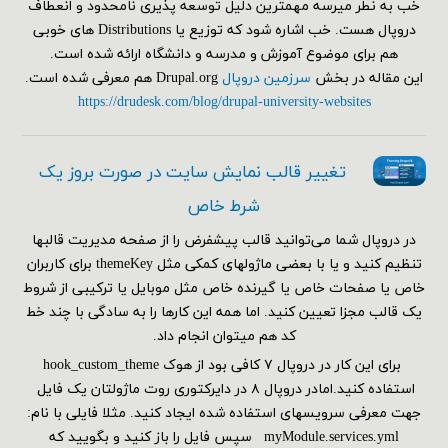
خب به نطر میرسه مهمترین دلیل توسعه پذیری نامحدود و انعطاف
دروپال هست. خب اشاره شود که توزیع یا Distributions های خوبی
هم برای موضوع آموزش و مدرسه و دانشگاه ارائه شده است.
این مقاله در بخش
سرزمین دروپال
Drupal.org هم معرفی شده است.
https://drudesk.com/blog/drupal-university-websites
تغییر قالب نمایش سایت در صورت بروز یک
شرط خاص
در دروپال شما می‌توانید قالب پیشفرض را از صفحه مدیریت قالبها
تنظیم کنید و یا با بعضی ماژولهای کمکی مثل themeKey برای کاربران
خاص یا صفحات خاص یا گیرنده خاص مثل موبایل یا ترکیبی از شروط
یک قالب مجزا تعیین کنید. اما همه این کارها را به سادگی با چند خط
کد هم می‎توان انجام داد.
برای این کار در دروپال ۷ کافی بود از هوک hook_custom_theme
استفاده کنید.امادر دروپال ۸ در دایرکتوری روت ماژولتان یک فایل
جهت معرفی سرویسهای استفاده شده ایجاد کنید. مثلا فایلی با نام:
myModule.services.yml سپس فایل را باز کنید و بگویید که