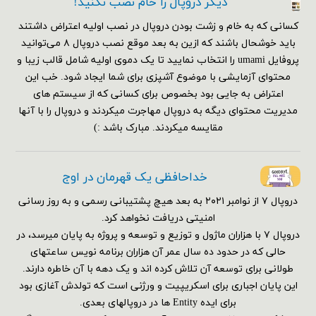
دیگر دروپال را خام نصب نکنید!
کسانی که به خام و زشت بودن دروپال در نصب اولیه اعتراض داشتند
باید خوشحال باشند که ازین به بعد موقع نصب دروپال ۸ می‌توانید
پروفایل umami را انتخاب نمایید تا یک دموی اولیه شامل قالب زیبا و
محتوای آزمایشی با موضوع آشپزی برای شما ایجاد شود. خب این
اعتراض به جایی بود بخصوص برای کسانی که از سیستم های
مدیریت محتوای دیگه به دروپال مهاجرت میکردند و دروپال را با آنها
مقایسه میکردند. مبارک باشد :)
خداحافظی یک قهرمان در اوج
دروپال ۷ از نوامبر ۲۰۲۱ به بعد هیچ پشتیبانی رسمی و به روز رسانی
امنیتی دریافت نخواهد کرد.
دروپال ۷ با هزاران ماژول و توزیع و توسعه و پروژه به پایان میرسد، در
حالی که در حدود ده سال عمر آن هزاران برنامه نویس ساعتهای
طولانی برای توسعه آن تلاش کرده اند و یک دهه با آن خاطره دارند.
این پایان اجباری برای اسکریپیت و ورژنی است که تولدش آغازی بود
برای ایده Entity ها در دروپالهای بعدی.