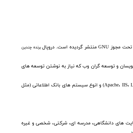
برنده چندین
رای توسعه است. دروپال چه برای برنامه نویسان و توسعه گران وب که نیاز به نوشتن توسعه های
دروپال روی انواع سیستم عامل ها قابل راه اندازی میباشد و از هر وب سروی که توان اجرای PHP را دارد (مثل Apache، IIS، Lighttpd، nginx) و انوع سیستم های بانک اطلاعاتی (مثل
 جدای از سایت های دانشگاهی، مدرسه ای، شرکتی، شخصی و غیره