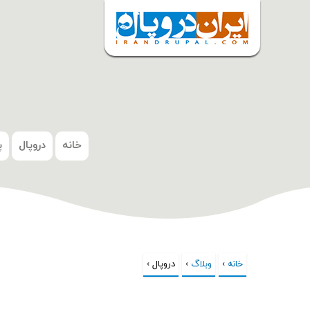
شروع
خانه
دروپال
پ
خانه
›
شما اینجا هستید
وبلاگ
›
دروپال ›