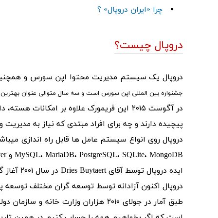
چرا «ایران دروپال» ؟
دروپال چیست؟
دروپال یک سیستم مدیریت محتوا اپن سورس و همچنین فریمورک برنامه های تحت وب میب
جشنواره بین المللی اپن سورس است و سه سال متوالی عنوان بهترین 
پیچیده دارند و چه برای افراد مبتدی که نیاز به مدیریت
MySQL، MariaDB، PostgreSQL، SQLite، MongoDB و Microsoft SQL Server ) پشتیبانی میکند.
ایده دروپال توسط آقای Dries Buytaert در سال ۲۰۰۱ آغاز گردید. "Drupal" واژه آلمانی به معنای قطره میباشد.
دروپال اکنون آزادانه توسط توسعه گران مختلف توسعه پ
طبق آمار در جولای ۲۰۱۰ هزاران وزار
است که اگر بخواهیم همه را حساب کنیم در همین تاریخ بالغ بر ۷.۲ میلیون سایت در سطح جهان استفاده 