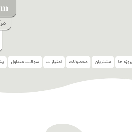
om
مر
روژه ها
مشتریان
محصولات
امتیازات
سوالات متداول
پش