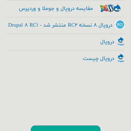
مقایسه دروپال و جوملا و وردپرس
دروپال ۸ نسخه RC۲ منتشر شد - Drupal ۸ RC۱
دروپال
دروپال چیست