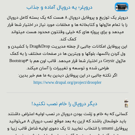
دروپلر؛ یه دروپال آماده و جذاب
دروپلر یک توزیع و پروفایل دروپال ۸ هست که یک بسته کامل دروپال
را با تمام ماژولها و کتابخانه ها و مخلفات مورد نیاز در اختیار شما قرار
میدهد و برای پروژه های که خیلی وقتتون محدود هست میتواند
کمک کند.
این پروفایل امکانات جالبی از جمله مدیریت Drag&Drop با کشیدن و
ول کردن باکسها، بلوکها و ویترین ها در صفحات مختلف را به کمک
ماژول Geysir در اختیار شما قرار میدهد. قالب اون هم با Bootstrap۴
طراحی شده و توسعه و تغییرات را آسان میکند.
اگر نکته جالبی در این پروفایل دیدین به ما هم خبر بدین:
https://www.drupal.org/project/droopler
دیگر دروپال را خام نصب نکنید!
کسانی که به خام و زشت بودن دروپال در نصب اولیه اعتراض داشتند
باید خوشحال باشند که ازین به بعد موقع نصب دروپال ۸ می‌توانید
پروفایل umami را انتخاب نمایید تا یک دموی اولیه شامل قالب زیبا و