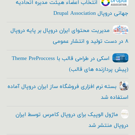
انتخاب اعضاء هیئت مدیره اتحادیه
جهانی دروپال Drupal Association
مدیریت محتوای ایران دروپال بر پایه دروپال
۸ در دست تولید و انتشار عمومی
اسکی در طراحی قالب با Theme PreProccess
(پیش پردازنده های قالب)
بسته نرم افزاری فروشگاه ساز ایران دروپال آماده
استفاده شد
ماژول الوپیک برای دروپال کامرس توسط ایران
دروپال منتشر شد