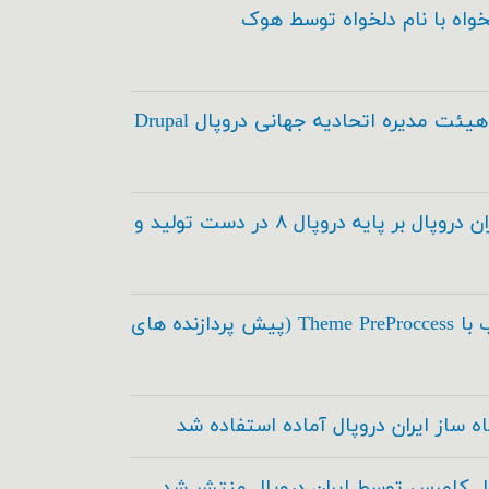
خواه با نام دلخواه توسط هوک
انتخاب اعضاء هیئت مدیره اتحادیه جهانی دروپال Drupal
مدیریت محتوای ایران دروپال بر پایه دروپال ۸ در دست تولید و
اسکی در طراحی قالب با Theme PreProccess (پیش پردازنده های
ه ساز ایران دروپال آماده استفاده شد
ال کامرس توسط ایران دروپال منتشر شد