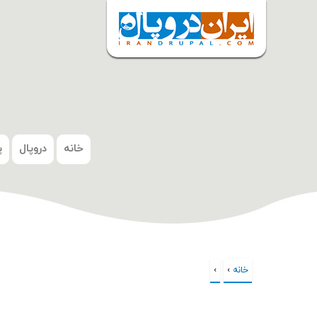
شروع
خانه
دروپال
پ
خانه
›
›
شما اینجا هستید