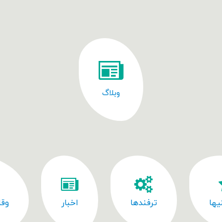
وبلاگ
یها
ترفندها
اخبار
وقا