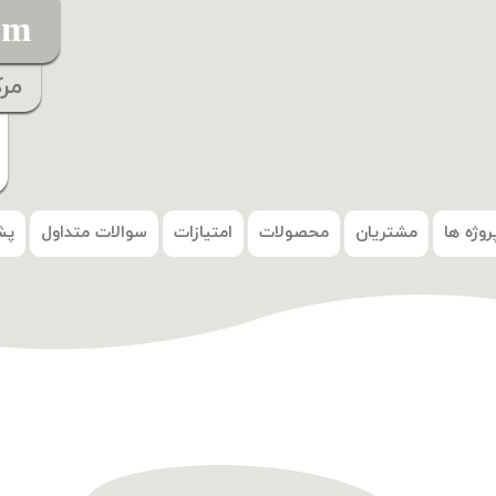
om
مر
روژه ها
مشتریان
محصولات
امتیازات
سوالات متداول
پش