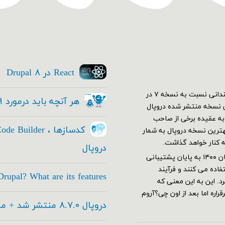
React در Drupal ۸
اولین نسخه دروپال ۷ در دی ۱۳۸۹ منتشر شد. در ابتدا استقبال چندانی نسبت به نسخه ۷ در
هر آنچه باید درمورد Drupal ۹ بدانید
کم نسخه ۷ خود رو به بهترین نسخه منتشر شده دروپال
ار شدند و دروپال ۷ قدرت گرفت. به عقیده برخی از صاحب
این عرصه هنوز هم با وجود معرفی نسخه ۹ هنوز نسخه ۷ بهترین نسخه دروپال به شمار
ه کنار خواهد گذاشت.
دروپال
دروپال ۷ بر طبق برنامه ریزی های تیم توسعه دهنده قرار بود از آبان ۱۴۰۰ به پایان پشتیبانی
اده می کنند و فرآیند
rupal? What are its features
های جدید این تاریخ به آذر ۱۴۰۱ تغییر کرد. این به این معنی که
اره اما بعد از اون چی؟آروم
دروپال ۸.۷.۰ منتشر شد + معرفی امکانات جدید