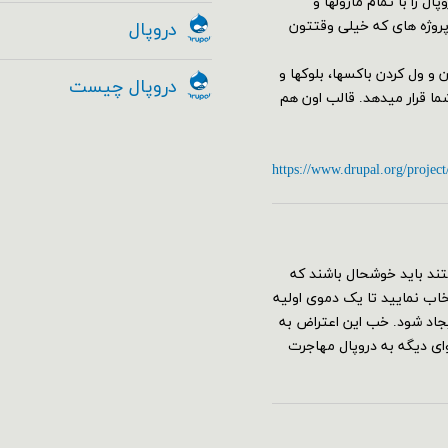
سته کامل دروپال را با تمام ماژولها و
 پروژه های که خیلی وقتتون
دروپال
البی از جمله مدیریت Drag&Drop با کشیدن و ول کردن باکسها، بلوکها و
دروپال چیست
 را به کمک ماژول Geysir در اختیار شما قرار میدهد. قالب اون هم
https://www.drupal.org/project
ند باید خوشحال باشند که
قع نصب دروپال ۸ می‌توانید پروفایل umami را انتخاب نمایید تا یک دموی اولیه
جاد شود. خب این اعتراض به
 دیگه به دروپال مهاجرت