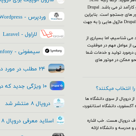
که با قدرت تمام و به بهترین نحو ممکن در موتور های جستجو ظاهر شوید. ارتقا رتبه SERP
(صفحه نتایج موتورهای جستجو)، از هر استراتژی دیگری مهم تر و کارآمد تر می باشد. Drupal
تور های جستجو است. بنابراین
وردپرس - Wordpress
استراتژی SEO سایت شما باید قبل از ایجاد سایتتان آغاز شود. Drupal ۸ ماژول هایی را به جهت
لاراول - Laravel
عتماد می شناسیم، اما بسیاری از
ی از عوامل مهم در موفقیت
سیمفونی - Symfony
 درمورد تولید و خدمات شما
حو ممکن در موتور های
۲۴ مطلب در مورد دروپال ۸ که هر مدیر ارشد فناوری باید بداند
۱۰ ویژگی جدید که در هسته دروپال ۸ قرار داده شده
 را انتخاب میکنند؟
از دروپال از سوی دانشگاه ها
دروپال ۸ منتشر شد
 آکسفورد، دانشگاه استانفورد،
اسلاید معرفی دروپال ۸ و فیلم معرفی دروپال ۸ + دانلود
اف دروپال هست. خب اشاره
وضوع آموزش و مدرسه و دانشگاه ارائه