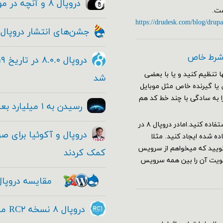
دروپال ۸ و آنچه در مورد این معامله بزرگ و حقیقی وجود دارد!
https://drudesk.com/blog/drupa
جشن‌های انتشار دروپال ۸
 شرط خاص
 تنظیم کنید و یا با بعضی
شد
ا صفحات خاص یا گیرنده خاص مثل موبایل
را به سادگی با چند خط کد هم
رسیدن به ۱ میلیارد بعدی با دروپال
برای این کار در دروپال ۷ کافی بود از هوک hook_custom_theme استفاده کنید.امادر دروپال ۸ در
 شده ایجاد کنید. مثلا
یل را باز کنید و بگویید که میخواهم از سرویس
کمک کردند
ولویت آن را بین همه سرویس
مقایسه دروپال
دروپال ۸ نسخه RC۲ منتشر شد - Drupal ۸ RC۱