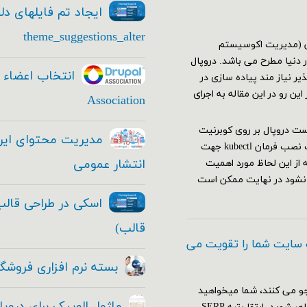
ایجاد تم فایلهای دل
theme_suggestions_alter
یشن (مدیریت اکوسیستم
دنیا مطرح می باشد. دروپال
ر نیاز مند پیاده سازی در
ن رو در این مقاله به اجرای
Association
 نیاز هاجهت اجرا وتست دروپال بر روی کوبرنیت
باید اقدامات زیر را انجام دهید: نصب و راه اندازی کلاستر کوبرنیت نصب فرمان kubectl جهت
انتشار عمومی
ه از این لحاظ مورد اهمیت
 نشود در نهایت ممکن است
قالب)
 سایت شما را تقویت می
بسته نرم افزاری فروشگا
و می کنند، شما میخواهید
ماژول الوپیک برای دروپ