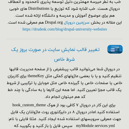
خب به نطر میرسه مهمترین دلیل توسعه پذیری نامحدود و انعطاف
دروپال هست. خب اشاره شود که توزیع یا Distributions های خوبی
هم برای موضوع آموزش و مدرسه و دانشگاه ارائه شده است.
این مقاله در بخش
سرزمین دروپال
Drupal.org هم معرفی شده است.
https://drudesk.com/blog/drupal-university-websites
تغییر قالب نمایش سایت در صورت بروز یک
شرط خاص
در دروپال شما می‌توانید قالب پیشفرض را از صفحه مدیریت قالبها
تنظیم کنید و یا با بعضی ماژولهای کمکی مثل themeKey برای کاربران
خاص یا صفحات خاص یا گیرنده خاص مثل موبایل یا ترکیبی از شروط
یک قالب مجزا تعیین کنید. اما همه این کارها را به سادگی با چند خط
کد هم می‎توان انجام داد.
برای این کار در دروپال ۷ کافی بود از هوک hook_custom_theme
استفاده کنید.امادر دروپال ۸ در دایرکتوری روت ماژولتان یک فایل
جهت معرفی سرویسهای استفاده شده ایجاد کنید. مثلا فایلی با نام:
myModule.services.yml سپس فایل را باز کنید و بگویید که