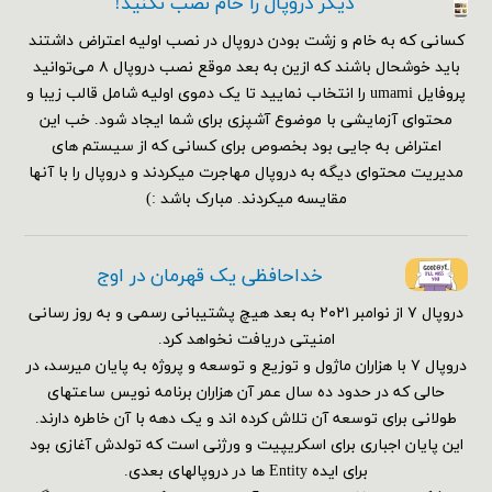
دیگر دروپال را خام نصب نکنید!
کسانی که به خام و زشت بودن دروپال در نصب اولیه اعتراض داشتند
باید خوشحال باشند که ازین به بعد موقع نصب دروپال ۸ می‌توانید
پروفایل umami را انتخاب نمایید تا یک دموی اولیه شامل قالب زیبا و
محتوای آزمایشی با موضوع آشپزی برای شما ایجاد شود. خب این
اعتراض به جایی بود بخصوص برای کسانی که از سیستم های
مدیریت محتوای دیگه به دروپال مهاجرت میکردند و دروپال را با آنها
مقایسه میکردند. مبارک باشد :)
خداحافظی یک قهرمان در اوج
دروپال ۷ از نوامبر ۲۰۲۱ به بعد هیچ پشتیبانی رسمی و به روز رسانی
امنیتی دریافت نخواهد کرد.
دروپال ۷ با هزاران ماژول و توزیع و توسعه و پروژه به پایان میرسد، در
حالی که در حدود ده سال عمر آن هزاران برنامه نویس ساعتهای
طولانی برای توسعه آن تلاش کرده اند و یک دهه با آن خاطره دارند.
این پایان اجباری برای اسکریپیت و ورژنی است که تولدش آغازی بود
برای ایده Entity ها در دروپالهای بعدی.