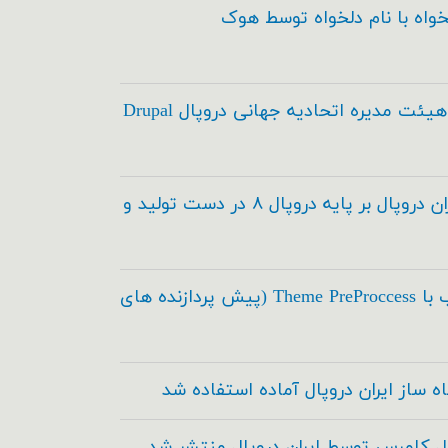
خواه با نام دلخواه توسط هوک
انتخاب اعضاء هیئت مدیره اتحادیه جهانی دروپال Drupal
مدیریت محتوای ایران دروپال بر پایه دروپال ۸ در دست تولید و
اسکی در طراحی قالب با Theme PreProccess (پیش پردازنده های
ه ساز ایران دروپال آماده استفاده شد
ال کامرس توسط ایران دروپال منتشر شد