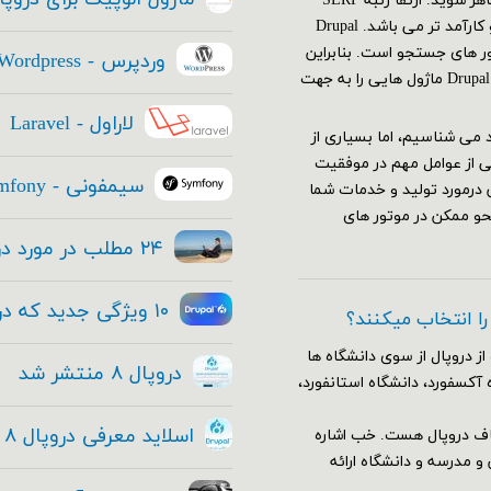
که با قدرت تمام و به بهترین نحو ممکن در موتور های جستجو ظاهر شوید. ارتقا رتبه SERP
(صفحه نتایج موتورهای جستجو)، از هر استراتژی دیگری مهم تر و کارآمد تر می باشد. Drupal
تور های جستجو است. بنابراین
وردپرس - Wordpress
استراتژی SEO سایت شما باید قبل از ایجاد سایتتان آغاز شود. Drupal ۸ ماژول هایی را به جهت
لاراول - Laravel
عتماد می شناسیم، اما بسیاری از
ی از عوامل مهم در موفقیت
سیمفونی - Symfony
 درمورد تولید و خدمات شما
حو ممکن در موتور های
۲۴ مطلب در مورد دروپال ۸ که هر مدیر ارشد فناوری باید بداند
۱۰ ویژگی جدید که در هسته دروپال ۸ قرار داده شده
 را انتخاب میکنند؟
از دروپال از سوی دانشگاه ها
دروپال ۸ منتشر شد
 آکسفورد، دانشگاه استانفورد،
اسلاید معرفی دروپال ۸ و فیلم معرفی دروپال ۸ + دانلود
اف دروپال هست. خب اشاره
وضوع آموزش و مدرسه و دانشگاه ارائه