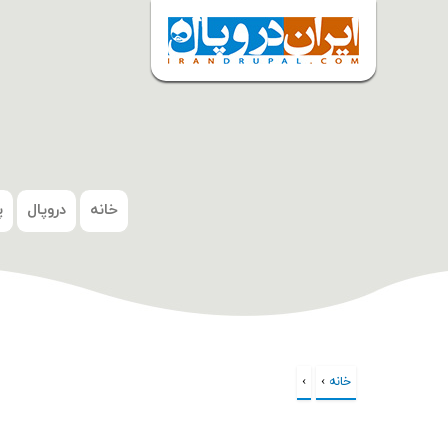
شروع
خانه
دروپال
پ
خانه
›
›
شما اینجا هستید