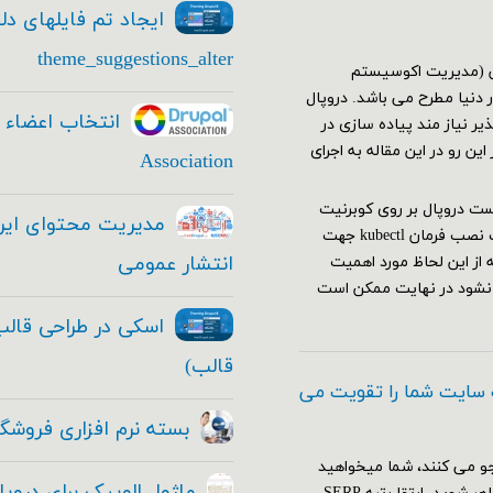
ایجاد تم فایلهای دل
theme_suggestions_alter
یشن (مدیریت اکوسیستم
دنیا مطرح می باشد. دروپال
ر نیاز مند پیاده سازی در
ن رو در این مقاله به اجرای
Association
 نیاز هاجهت اجرا وتست دروپال بر روی کوبرنیت
باید اقدامات زیر را انجام دهید: نصب و راه اندازی کلاستر کوبرنیت نصب فرمان kubectl جهت
انتشار عمومی
ه از این لحاظ مورد اهمیت
 نشود در نهایت ممکن است
قالب)
 سایت شما را تقویت می
بسته نرم افزاری فروشگا
و می کنند، شما میخواهید
ماژول الوپیک برای دروپ