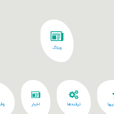
وبلاگ
یها
ترفندها
اخبار
وقا