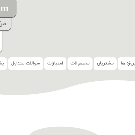
om
مر
روژه ها
مشتریان
محصولات
امتیازات
سوالات متداول
پش