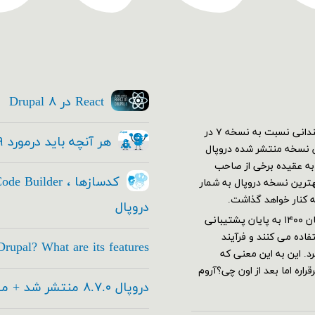
React در Drupal ۸
اولین نسخه دروپال ۷ در دی ۱۳۸۹ منتشر شد. در ابتدا استقبال چندانی نسبت به نسخه ۷ در
هر آنچه باید درمورد Drupal ۹ بدانید
کم نسخه ۷ خود رو به بهترین نسخه منتشر شده دروپال
ار شدند و دروپال ۷ قدرت گرفت. به عقیده برخی از صاحب
این عرصه هنوز هم با وجود معرفی نسخه ۹ هنوز نسخه ۷ بهترین نسخه دروپال به شمار
ه کنار خواهد گذاشت.
دروپال
دروپال ۷ بر طبق برنامه ریزی های تیم توسعه دهنده قرار بود از آبان ۱۴۰۰ به پایان پشتیبانی
اده می کنند و فرآیند
rupal? What are its features
های جدید این تاریخ به آذر ۱۴۰۱ تغییر کرد. این به این معنی که
اره اما بعد از اون چی؟آروم
دروپال ۸.۷.۰ منتشر شد + معرفی امکانات جدید