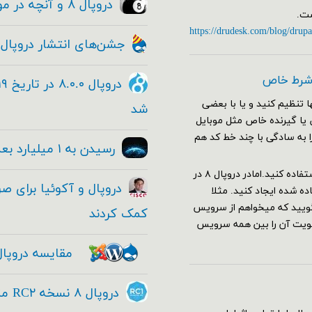
دروپال ۸ و آنچه در مورد این معامله بزرگ و حقیقی وجود دارد!
https://drudesk.com/blog/drupa
جشن‌های انتشار دروپال ۸
 شرط خاص
 تنظیم کنید و یا با بعضی
شد
ا صفحات خاص یا گیرنده خاص مثل موبایل
را به سادگی با چند خط کد هم
رسیدن به ۱ میلیارد بعدی با دروپال
برای این کار در دروپال ۷ کافی بود از هوک hook_custom_theme استفاده کنید.امادر دروپال ۸ در
 شده ایجاد کنید. مثلا
یل را باز کنید و بگویید که میخواهم از سرویس
کمک کردند
ولویت آن را بین همه سرویس
مقایسه دروپال
دروپال ۸ نسخه RC۲ منتشر شد - Drupal ۸ RC۱