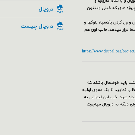
سته کامل دروپال را با تمام ماژولها و
 پروژه های که خیلی وقتتون
دروپال
البی از جمله مدیریت Drag&Drop با کشیدن و ول کردن باکسها، بلوکها و
دروپال چیست
 را به کمک ماژول Geysir در اختیار شما قرار میدهد. قالب اون هم
https://www.drupal.org/project
ند باید خوشحال باشند که
قع نصب دروپال ۸ می‌توانید پروفایل umami را انتخاب نمایید تا یک دموی اولیه
جاد شود. خب این اعتراض به
 دیگه به دروپال مهاجرت