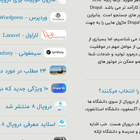
که با قدرت تمام و به بهترین نحو ممکن در موتور های جستجو ظاهر شوید. ارتقا رتبه SERP
(صفحه نتایج موتورهای جستجو)، از هر استراتژی دیگری مهم تر و کارآمد تر می باشد. Drupal
تور های جستجو است. بنابراین
وردپرس - Wordpress
استراتژی SEO سایت شما باید قبل از ایجاد سایتتان آغاز شود. Drupal ۸ ماژول هایی را به جهت
لاراول - Laravel
عتماد می شناسیم، اما بسیاری از
ی از عوامل مهم در موفقیت
سیمفونی - Symfony
 درمورد تولید و خدمات شما
حو ممکن در موتور های
۲۴ مطلب در مورد دروپال ۸ که هر مدیر ارشد فناوری باید بداند
۱۰ ویژگی جدید که در هسته دروپال ۸ قرار داده شده
 را انتخاب میکنند؟
از دروپال از سوی دانشگاه ها
دروپال ۸ منتشر شد
 آکسفورد، دانشگاه استانفورد،
اسلاید معرفی دروپال ۸ و فیلم معرفی دروپال ۸ + دانلود
اف دروپال هست. خب اشاره
وضوع آموزش و مدرسه و دانشگاه ارائه