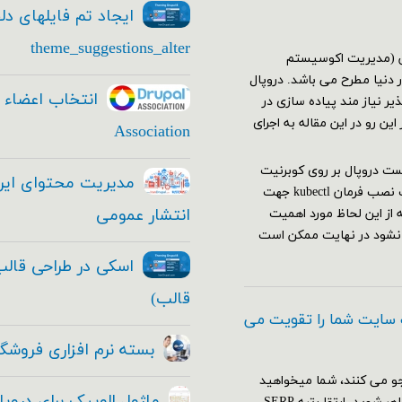
ایجاد تم فایلهای دل
theme_suggestions_alter
یشن (مدیریت اکوسیستم
دنیا مطرح می باشد. دروپال
ر نیاز مند پیاده سازی در
ن رو در این مقاله به اجرای
Association
 نیاز هاجهت اجرا وتست دروپال بر روی کوبرنیت
باید اقدامات زیر را انجام دهید: نصب و راه اندازی کلاستر کوبرنیت نصب فرمان kubectl جهت
انتشار عمومی
ه از این لحاظ مورد اهمیت
 نشود در نهایت ممکن است
قالب)
 سایت شما را تقویت می
بسته نرم افزاری فروشگا
و می کنند، شما میخواهید
ماژول الوپیک برای دروپ