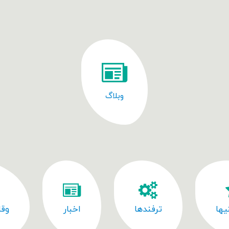
وبلاگ
یها
ترفندها
اخبار
وقا