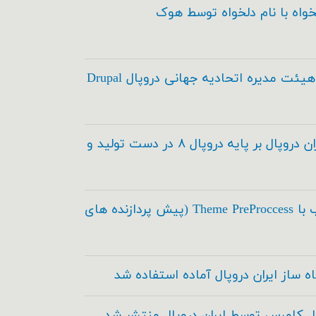
خواه با نام دلخواه توسط هوک
انتخاب اعضاء هیئت مدیره اتحادیه جهانی دروپال Drupal
مدیریت محتوای ایران دروپال بر پایه دروپال ۸ در دست تولید و
اسکی در طراحی قالب با Theme PreProccess (پیش پردازنده های
ه ساز ایران دروپال آماده استفاده شد
ال کامرس توسط ایران دروپال منتشر شد