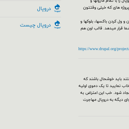
سته کامل دروپال را با تمام ماژولها و
 پروژه های که خیلی وقتتون
دروپال
البی از جمله مدیریت Drag&Drop با کشیدن و ول کردن باکسها، بلوکها و
دروپال چیست
 را به کمک ماژول Geysir در اختیار شما قرار میدهد. قالب اون هم
https://www.drupal.org/project
ند باید خوشحال باشند که
قع نصب دروپال ۸ می‌توانید پروفایل umami را انتخاب نمایید تا یک دموی اولیه
جاد شود. خب این اعتراض به
 دیگه به دروپال مهاجرت