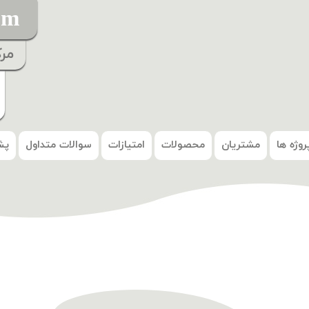
om
مر
روژه ها
مشتریان
محصولات
امتیازات
سوالات متداول
پش