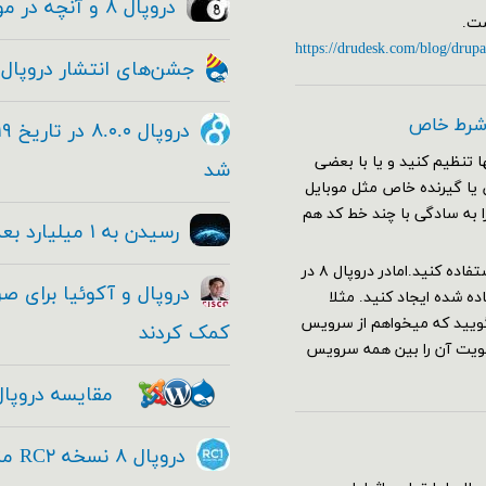
دروپال ۸ و آنچه در مورد این معامله بزرگ و حقیقی وجود دارد!
https://drudesk.com/blog/drupa
جشن‌های انتشار دروپال ۸
 شرط خاص
 تنظیم کنید و یا با بعضی
شد
ا صفحات خاص یا گیرنده خاص مثل موبایل
را به سادگی با چند خط کد هم
رسیدن به ۱ میلیارد بعدی با دروپال
برای این کار در دروپال ۷ کافی بود از هوک hook_custom_theme استفاده کنید.امادر دروپال ۸ در
 شده ایجاد کنید. مثلا
یل را باز کنید و بگویید که میخواهم از سرویس
کمک کردند
ولویت آن را بین همه سرویس
مقایسه دروپال
دروپال ۸ نسخه RC۲ منتشر شد - Drupal ۸ RC۱