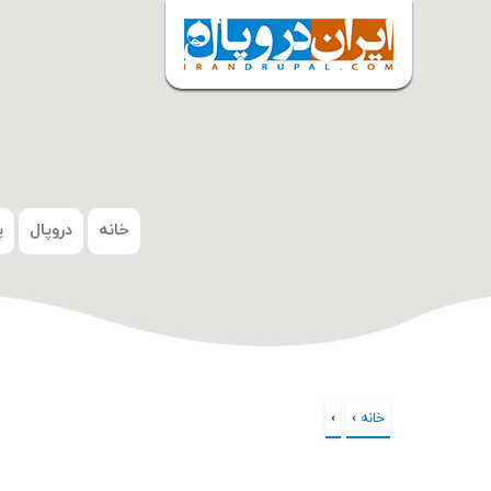
شروع
خانه
دروپال
پ
خانه
›
›
شما اینجا هستید