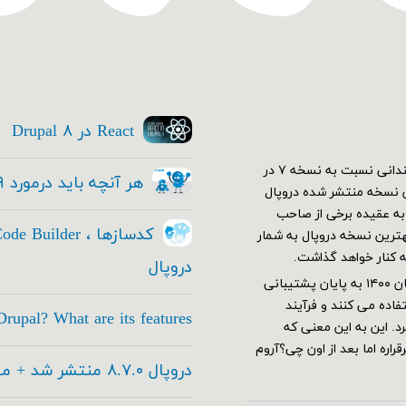
React در Drupal ۸
اولین نسخه دروپال ۷ در دی ۱۳۸۹ منتشر شد. در ابتدا استقبال چندانی نسبت به نسخه ۷ در
هر آنچه باید درمورد Drupal ۹ بدانید
کم نسخه ۷ خود رو به بهترین نسخه منتشر شده دروپال
ار شدند و دروپال ۷ قدرت گرفت. به عقیده برخی از صاحب
این عرصه هنوز هم با وجود معرفی نسخه ۹ هنوز نسخه ۷ بهترین نسخه دروپال به شمار
ه کنار خواهد گذاشت.
دروپال
دروپال ۷ بر طبق برنامه ریزی های تیم توسعه دهنده قرار بود از آبان ۱۴۰۰ به پایان پشتیبانی
اده می کنند و فرآیند
rupal? What are its features
های جدید این تاریخ به آذر ۱۴۰۱ تغییر کرد. این به این معنی که
اره اما بعد از اون چی؟آروم
دروپال ۸.۷.۰ منتشر شد + معرفی امکانات جدید