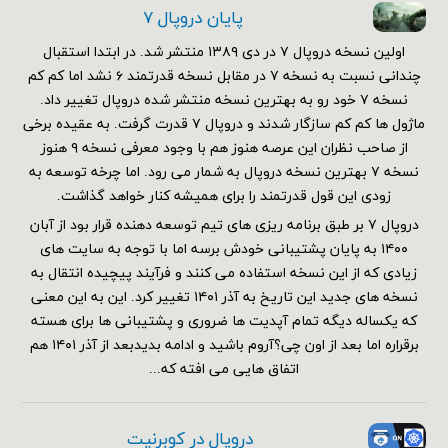
پایان دروپال ۷
اولین نسخه دروپال ۷ در دی ۱۳۸۹ منتشر شد. در ابتدا استقبال
چندانی نسبت به نسخه ۷ در مقابل نسخه قدرتمند ۶ نشد اما کم کم
نسخه ۷ خود رو به بهترین نسخه منتشر شده دروپال تغییر داد.
ماژول ها کم کم سازگار شدند و دروپال ۷ قدرت گرفت. به عقیده برخی
از صاحب نظران این عرصه هنوز هم با وجود معرفی نسخه ۹ هنوز
نسخه ۷ بهترین نسخه دروپال به شمار می رود. اما چرخه توسعه به
زودی این قول قدرتمند را برای همیشه کنار خواهد گذاشت.
دروپال ۷ بر طبق برنامه ریزی های تیم توسعه دهنده قرار بود از آبان
۱۴۰۰ به پایان پشتیبانی خودش برسه اما با توجه به سایت های
زیادی که از این نسخه استفاده می کنند و فرآیند پیچیده انتقال به
نسخه های جدید این تاریخ به آذر ۱۴۰۱ تغییر کرد. این به این معنی
که یکساله دیگه تمام آپدیت ها ضروری و پشتیبانی ها برای هسته
برقراره اما بعد از اون چی؟آروم باشید و ادامه بدیدبعد از آذر ۱۴۰۱ هم
اتفاق هایی می افته که...
دروپال در کوبرنیت