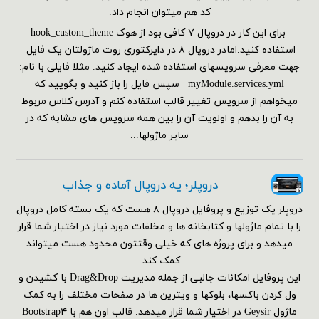
کد هم می‎توان انجام داد.
برای این کار در دروپال ۷ کافی بود از هوک hook_custom_theme
استفاده کنید.امادر دروپال ۸ در دایرکتوری روت ماژولتان یک فایل
جهت معرفی سرویسهای استفاده شده ایجاد کنید. مثلا فایلی با نام:
myModule.services.yml سپس فایل را باز کنید و بگویید که
میخواهم از سرویس تغییر قالب استفاده کنم و آدرس کلاس مربوط
به آن را بدهم و اولویت آن را بین همه سرویس های مشابه که در
سایر ماژولها...
دروپلر؛ یه دروپال آماده و جذاب
دروپلر یک توزیع و پروفایل دروپال ۸ هست که یک بسته کامل دروپال
را با تمام ماژولها و کتابخانه ها و مخلفات مورد نیاز در اختیار شما قرار
میدهد و برای پروژه های که خیلی وقتتون محدود هست میتواند
کمک کند.
این پروفایل امکانات جالبی از جمله مدیریت Drag&Drop با کشیدن و
ول کردن باکسها، بلوکها و ویترین ها در صفحات مختلف را به کمک
ماژول Geysir در اختیار شما قرار میدهد. قالب اون هم با Bootstrap۴