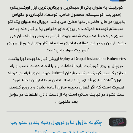
کوبرنیت به عنوان یکی از مهمترین و پرکاربردترین ابزار اورکسریشن
(مدیریت اکوسیستم محصول شامل: توسعه، نگهداری و مقیاس
پذیری) در حال حاضر در دنیا مطرح می باشد. دروپال به عنوان یک اکو
سیستم توسعه قدرتمند در پروژه های مقیاس پذیر نیاز مند پیاده
سازی در محیط مدیریت شده، جهت افزایش بازدهی و اطمینان می
باشد. از این رو در این مقاله به اجرای ساده اما کاربردی از دروپال برروی
کوبرنیت خواهیم پرداخت.
Deploy a Drupal instance on Kubernetesپیش نیاز هاجهت اجرا وتست
دروپال بر روی کوبرنیت باید اقدامات زیر را انجام دهید: نصب و راه
اندازی کلاستر کوبرنیت نصب فرمان kubectl جهت اجرای فرامین مرحله
اول: آماده سازی فضای پایدار اطلاعاتاین مرحله از این لحاظ مورد
اهمیت است که اگر فضای ذخیره سازی آماده نشود و برروی کلاستر
ست نشود در نهایت ممکن است به از دست دادن اطلاعات در مراحل
بعد منتهی...
چگونه ماژول های دروپال رتبه بندی سئو وب
سایت شما را تقویت می کنند؟