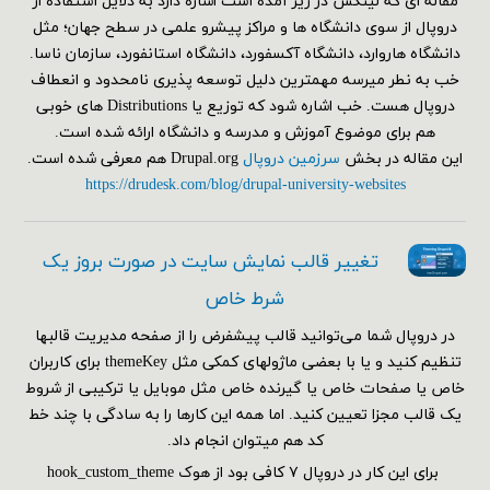
مقاله ای که لینکش در زیر آمده است اشاره دارد به دلایل استفاده از
دروپال از سوی دانشگاه ها و مراکز پیشرو علمی در سطح جهان؛ مثل
دانشگاه هاروارد، دانشگاه آکسفورد، دانشگاه استانفورد، سازمان ناسا.
خب به نطر میرسه مهمترین دلیل توسعه پذیری نامحدود و انعطاف
دروپال هست. خب اشاره شود که توزیع یا Distributions های خوبی
هم برای موضوع آموزش و مدرسه و دانشگاه ارائه شده است.
این مقاله در بخش
سرزمین دروپال
Drupal.org هم معرفی شده است.
https://drudesk.com/blog/drupal-university-websites
تغییر قالب نمایش سایت در صورت بروز یک
شرط خاص
در دروپال شما می‌توانید قالب پیشفرض را از صفحه مدیریت قالبها
تنظیم کنید و یا با بعضی ماژولهای کمکی مثل themeKey برای کاربران
خاص یا صفحات خاص یا گیرنده خاص مثل موبایل یا ترکیبی از شروط
یک قالب مجزا تعیین کنید. اما همه این کارها را به سادگی با چند خط
کد هم می‎توان انجام داد.
برای این کار در دروپال ۷ کافی بود از هوک hook_custom_theme