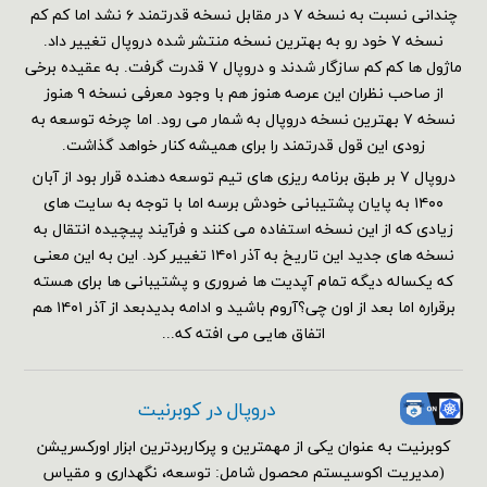
چندانی نسبت به نسخه ۷ در مقابل نسخه قدرتمند ۶ نشد اما کم کم
نسخه ۷ خود رو به بهترین نسخه منتشر شده دروپال تغییر داد.
ماژول ها کم کم سازگار شدند و دروپال ۷ قدرت گرفت. به عقیده برخی
از صاحب نظران این عرصه هنوز هم با وجود معرفی نسخه ۹ هنوز
نسخه ۷ بهترین نسخه دروپال به شمار می رود. اما چرخه توسعه به
زودی این قول قدرتمند را برای همیشه کنار خواهد گذاشت.
دروپال ۷ بر طبق برنامه ریزی های تیم توسعه دهنده قرار بود از آبان
۱۴۰۰ به پایان پشتیبانی خودش برسه اما با توجه به سایت های
زیادی که از این نسخه استفاده می کنند و فرآیند پیچیده انتقال به
نسخه های جدید این تاریخ به آذر ۱۴۰۱ تغییر کرد. این به این معنی
که یکساله دیگه تمام آپدیت ها ضروری و پشتیبانی ها برای هسته
برقراره اما بعد از اون چی؟آروم باشید و ادامه بدیدبعد از آذر ۱۴۰۱ هم
اتفاق هایی می افته که...
دروپال در کوبرنیت
کوبرنیت به عنوان یکی از مهمترین و پرکاربردترین ابزار اورکسریشن
(مدیریت اکوسیستم محصول شامل: توسعه، نگهداری و مقیاس