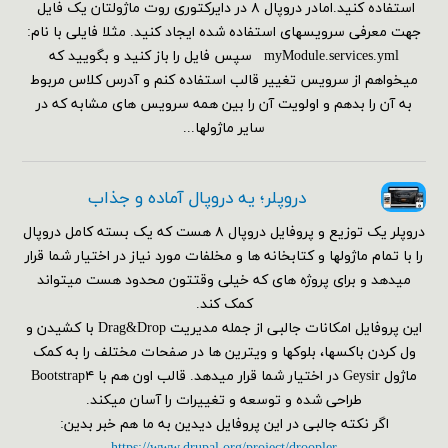
استفاده کنید.امادر دروپال ۸ در دایرکتوری روت ماژولتان یک فایل
جهت معرفی سرویسهای استفاده شده ایجاد کنید. مثلا فایلی با نام:
myModule.services.yml سپس فایل را باز کنید و بگویید که
میخواهم از سرویس تغییر قالب استفاده کنم و آدرس کلاس مربوط
به آن را بدهم و اولویت آن را بین همه سرویس های مشابه که در
سایر ماژولها...
دروپلر؛ یه دروپال آماده و جذاب
دروپلر یک توزیع و پروفایل دروپال ۸ هست که یک بسته کامل دروپال
را با تمام ماژولها و کتابخانه ها و مخلفات مورد نیاز در اختیار شما قرار
میدهد و برای پروژه های که خیلی وقتتون محدود هست میتواند
کمک کند.
این پروفایل امکانات جالبی از جمله مدیریت Drag&Drop با کشیدن و
ول کردن باکسها، بلوکها و ویترین ها در صفحات مختلف را به کمک
ماژول Geysir در اختیار شما قرار میدهد. قالب اون هم با Bootstrap۴
طراحی شده و توسعه و تغییرات را آسان میکند.
اگر نکته جالبی در این پروفایل دیدین به ما هم خبر بدین: