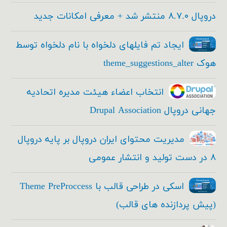
دروپال ۸.۷.۰ منتشر شد + معرفی امکانات جدید
ایجاد تم فایلهای دلخواه با نام دلخواه توسط
هوک theme_suggestions_alter
انتخاب اعضاء هیئت مدیره اتحادیه
جهانی دروپال Drupal Association
مدیریت محتوای ایران دروپال بر پایه دروپال
۸ در دست تولید و انتشار عمومی
اسکی در طراحی قالب با Theme PreProccess
(پیش پردازنده های قالب)