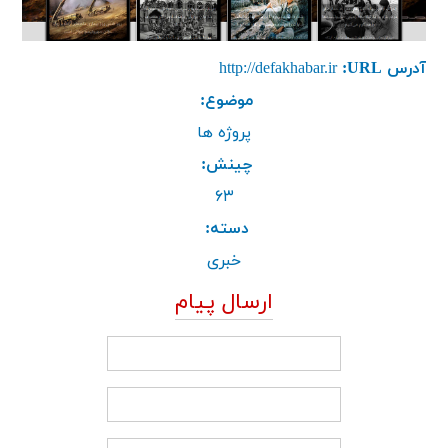
آدرس URL:
http://defakhabar.ir
موضوع:
پروژه ها
چینش:
۶۳
دسته:
خبری
ارسال پیام