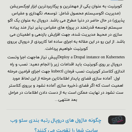
کوبرنیت به عنوان یکی از مهمترین و پرکاربردترین ابزار اورکسریشن
(مدیریت اکوسیستم محصول شامل: توسعه، نگهداری و مقیاس
پذیری) در حال حاضر در دنیا مطرح می باشد. دروپال به عنوان یک اکو
سیستم توسعه قدرتمند در پروژه های مقیاس پذیر نیاز مند پیاده
سازی در محیط مدیریت شده، جهت افزایش بازدهی و اطمینان می
باشد. از این رو در این مقاله به اجرای ساده اما کاربردی از دروپال برروی
کوبرنیت خواهیم پرداخت.
Deploy a Drupal instance on Kubernetesپیش نیاز هاجهت اجرا وتست
دروپال بر روی کوبرنیت باید اقدامات زیر را انجام دهید: نصب و راه
اندازی کلاستر کوبرنیت نصب فرمان kubectl جهت اجرای فرامین مرحله
اول: آماده سازی فضای پایدار اطلاعاتاین مرحله از این لحاظ مورد
اهمیت است که اگر فضای ذخیره سازی آماده نشود و برروی کلاستر
ست نشود در نهایت ممکن است به از دست دادن اطلاعات در مراحل
بعد منتهی...
چگونه ماژول های دروپال رتبه بندی سئو وب
سایت شما را تقویت می کنند؟