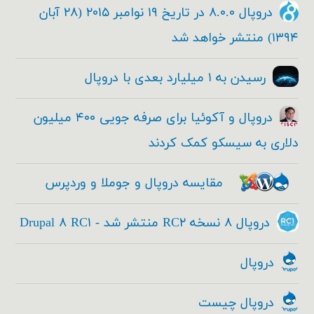
دروپال ۸.۰.۰ در تاریخ ۱۹ نوامبر ۲۰۱۵ (۲۸ آبان
۱۳۹۴) منتشر خواهد شد
رسیدن به ۱ میلیارد بعدی با دروپال
دروپال و آکوئیا برای صرفه جویی ۴۰۰ میلیون
دلاری به سیسکو کمک کردند
مقایسه دروپال و جوملا و وردپرس
دروپال ۸ نسخه RC۲ منتشر شد - Drupal ۸ RC۱
دروپال
دروپال چیست