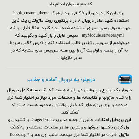
کد هم می‎توان انجام داد.
برای این کار در دروپال ۷ کافی بود از هوک hook_custom_theme
استفاده کنید.امادر دروپال ۸ در دایرکتوری روت ماژولتان یک فایل
جهت معرفی سرویسهای استفاده شده ایجاد کنید. مثلا فایلی با نام:
myModule.services.yml سپس فایل را باز کنید و بگویید که
میخواهم از سرویس تغییر قالب استفاده کنم و آدرس کلاس مربوط
به آن را بدهم و اولویت آن را بین همه سرویس های مشابه که در
سایر ماژولها...
دروپلر؛ یه دروپال آماده و جذاب
دروپلر یک توزیع و پروفایل دروپال ۸ هست که یک بسته کامل دروپال
را با تمام ماژولها و کتابخانه ها و مخلفات مورد نیاز در اختیار شما قرار
میدهد و برای پروژه های که خیلی وقتتون محدود هست میتواند
کمک کند.
این پروفایل امکانات جالبی از جمله مدیریت Drag&Drop با کشیدن و
ول کردن باکسها، بلوکها و ویترین ها در صفحات مختلف را به کمک
ماژول Geysir در اختیار شما قرار میدهد. قالب اون هم با Bootstrap۴