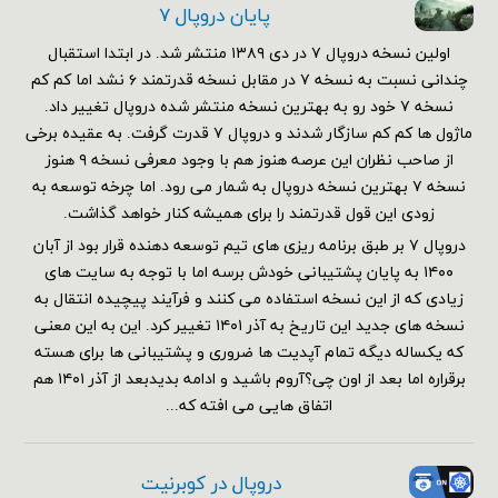
پایان دروپال ۷
اولین نسخه دروپال ۷ در دی ۱۳۸۹ منتشر شد. در ابتدا استقبال
چندانی نسبت به نسخه ۷ در مقابل نسخه قدرتمند ۶ نشد اما کم کم
نسخه ۷ خود رو به بهترین نسخه منتشر شده دروپال تغییر داد.
ماژول ها کم کم سازگار شدند و دروپال ۷ قدرت گرفت. به عقیده برخی
از صاحب نظران این عرصه هنوز هم با وجود معرفی نسخه ۹ هنوز
نسخه ۷ بهترین نسخه دروپال به شمار می رود. اما چرخه توسعه به
زودی این قول قدرتمند را برای همیشه کنار خواهد گذاشت.
دروپال ۷ بر طبق برنامه ریزی های تیم توسعه دهنده قرار بود از آبان
۱۴۰۰ به پایان پشتیبانی خودش برسه اما با توجه به سایت های
زیادی که از این نسخه استفاده می کنند و فرآیند پیچیده انتقال به
نسخه های جدید این تاریخ به آذر ۱۴۰۱ تغییر کرد. این به این معنی
که یکساله دیگه تمام آپدیت ها ضروری و پشتیبانی ها برای هسته
برقراره اما بعد از اون چی؟آروم باشید و ادامه بدیدبعد از آذر ۱۴۰۱ هم
اتفاق هایی می افته که...
دروپال در کوبرنیت