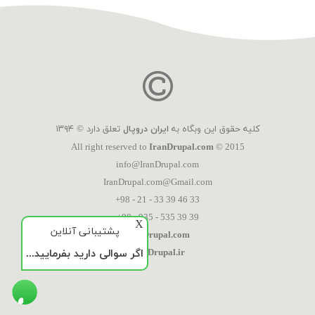
کلیه حقوق این وبگاه به
ایران دروپال
تعلق دارد © ۱۳۹۴
All right reserved to
IranDrupal.com
© 2015
info@IranDrupal.com
IranDrupal.com@Gmail.com
+98 - 21 - 33 39 46 33
+98 - 935 - 535 39 39
X
پشتیبانی آنلاین
IranDrupal.com
اگر سوالی دارید بفرمایید...
IranDrupal.ir