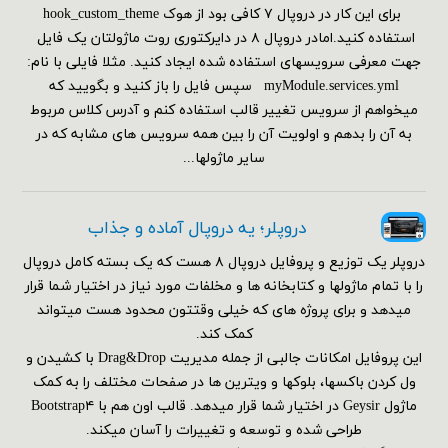
برای این کار در دروپال ۷ کافی بود از هوک hook_custom_theme
استفاده کنید.امادر دروپال ۸ در دایرکتوری روت ماژولتان یک فایل
جهت معرفی سرویسهای استفاده شده ایجاد کنید. مثلا فایلی با نام:
myModule.services.yml سپس فایل را باز کنید و بگویید که
میخواهم از سرویس تغییر قالب استفاده کنم و آدرس کلاس مربوط
به آن را بدهم و اولویت آن را بین همه سرویس های مشابه که در
سایر ماژولها...
دروپلر؛ یه دروپال آماده و جذاب
دروپلر یک توزیع و پروفایل دروپال ۸ هست که یک بسته کامل دروپال
را با تمام ماژولها و کتابخانه ها و مخلفات مورد نیاز در اختیار شما قرار
میدهد و برای پروژه های که خیلی وقتتون محدود هست میتواند
کمک کند.
این پروفایل امکانات جالبی از جمله مدیریت Drag&Drop با کشیدن و
ول کردن باکسها، بلوکها و ویترین ها در صفحات مختلف را به کمک
ماژول Geysir در اختیار شما قرار میدهد. قالب اون هم با Bootstrap۴
طراحی شده و توسعه و تغییرات را آسان میکند.