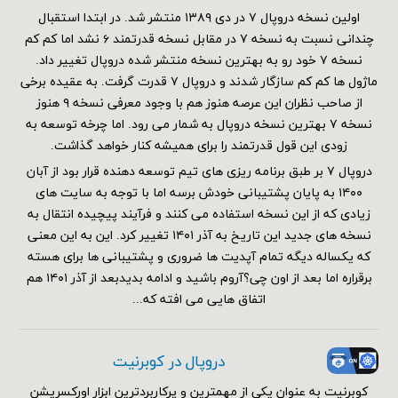
اولین نسخه دروپال ۷ در دی ۱۳۸۹ منتشر شد. در ابتدا استقبال
چندانی نسبت به نسخه ۷ در مقابل نسخه قدرتمند ۶ نشد اما کم کم
نسخه ۷ خود رو به بهترین نسخه منتشر شده دروپال تغییر داد.
ماژول ها کم کم سازگار شدند و دروپال ۷ قدرت گرفت. به عقیده برخی
از صاحب نظران این عرصه هنوز هم با وجود معرفی نسخه ۹ هنوز
نسخه ۷ بهترین نسخه دروپال به شمار می رود. اما چرخه توسعه به
زودی این قول قدرتمند را برای همیشه کنار خواهد گذاشت.
دروپال ۷ بر طبق برنامه ریزی های تیم توسعه دهنده قرار بود از آبان
۱۴۰۰ به پایان پشتیبانی خودش برسه اما با توجه به سایت های
زیادی که از این نسخه استفاده می کنند و فرآیند پیچیده انتقال به
نسخه های جدید این تاریخ به آذر ۱۴۰۱ تغییر کرد. این به این معنی
که یکساله دیگه تمام آپدیت ها ضروری و پشتیبانی ها برای هسته
برقراره اما بعد از اون چی؟آروم باشید و ادامه بدیدبعد از آذر ۱۴۰۱ هم
اتفاق هایی می افته که...
دروپال در کوبرنیت
کوبرنیت به عنوان یکی از مهمترین و پرکاربردترین ابزار اورکسریشن