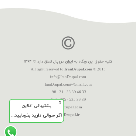
کلیه حقوق این وبگاه به
ایران دروپال
تعلق دارد © ۱۳۹۴
All right reserved to
IranDrupal.com
© 2015
info@IranDrupal.com
IranDrupal.com@Gmail.com
+98 - 21 - 33 39 46 33
+98 - 935 - 535 39 39
X
پشتیبانی آنلاین
IranDrupal.com
اگر سوالی دارید بفرمایید...
IranDrupal.ir