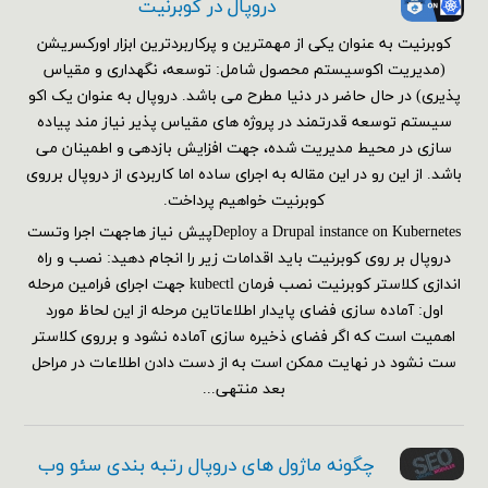
دروپال در کوبرنیت
کوبرنیت به عنوان یکی از مهمترین و پرکاربردترین ابزار اورکسریشن
(مدیریت اکوسیستم محصول شامل: توسعه، نگهداری و مقیاس
پذیری) در حال حاضر در دنیا مطرح می باشد. دروپال به عنوان یک اکو
سیستم توسعه قدرتمند در پروژه های مقیاس پذیر نیاز مند پیاده
سازی در محیط مدیریت شده، جهت افزایش بازدهی و اطمینان می
باشد. از این رو در این مقاله به اجرای ساده اما کاربردی از دروپال برروی
کوبرنیت خواهیم پرداخت.
Deploy a Drupal instance on Kubernetesپیش نیاز هاجهت اجرا وتست
دروپال بر روی کوبرنیت باید اقدامات زیر را انجام دهید: نصب و راه
اندازی کلاستر کوبرنیت نصب فرمان kubectl جهت اجرای فرامین مرحله
اول: آماده سازی فضای پایدار اطلاعاتاین مرحله از این لحاظ مورد
اهمیت است که اگر فضای ذخیره سازی آماده نشود و برروی کلاستر
ست نشود در نهایت ممکن است به از دست دادن اطلاعات در مراحل
بعد منتهی...
چگونه ماژول های دروپال رتبه بندی سئو وب