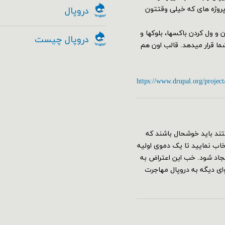
 پروژه های که خیلی وقتتون
دروپال
البی از جمله مدیریت Drag&Drop با کشیدن و ول کردن باکسها، بلوکها و
دروپال چیست
 را به کمک ماژول Geysir در اختیار شما قرار میدهد. قالب اون هم
https://www.drupal.org/project
ند باید خوشحال باشند که
قع نصب دروپال ۸ می‌توانید پروفایل umami را انتخاب نمایید تا یک دموی اولیه
جاد شود. خب این اعتراض به
 دیگه به دروپال مهاجرت