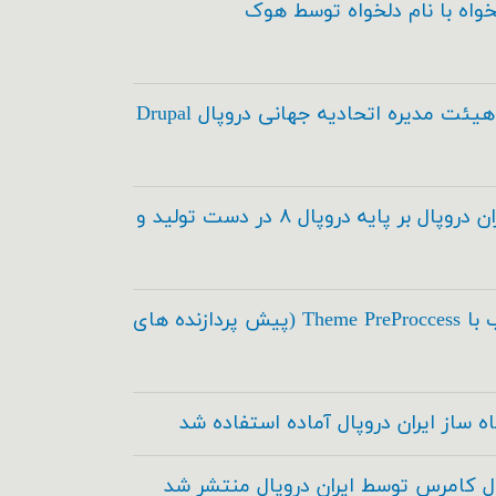
خواه با نام دلخواه توسط هوک
انتخاب اعضاء هیئت مدیره اتحادیه جهانی دروپال Drupal
مدیریت محتوای ایران دروپال بر پایه دروپال ۸ در دست تولید و
اسکی در طراحی قالب با Theme PreProccess (پیش پردازنده های
ه ساز ایران دروپال آماده استفاده شد
ال کامرس توسط ایران دروپال منتشر شد