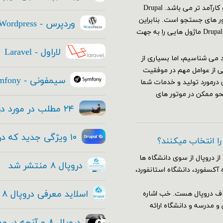
(صفحه نتایج موتورهای جستجو)، از هر استراتژی دیگری مهم تر و کارآمد تر می باشد. Drupal
تور های جستجو است. بنابراین
وردپرس - Wordpress
استراتژی SEO سایت شما باید قبل از ایجاد سایتتان آغاز شود. Drupal ۸ ماژول هایی را به جهت
لاراول - Laravel
عتماد می شناسیم، اما بسیاری از
ی از عوامل مهم در موفقیت
سیمفونی - Symfony
 درمورد تولید و خدمات شما
حو ممکن در موتور های
۲۴ مطلب در مورد دروپال ۸ که هر مدیر ارشد فناوری باید بداند
۱۰ ویژگی جدید که در هسته دروپال ۸ قرار داده شده
 را انتخاب میکنند؟
از دروپال از سوی دانشگاه ها
دروپال ۸ منتشر شد
 آکسفورد، دانشگاه استانفورد،
اسلاید معرفی دروپال ۸ و فیلم معرفی دروپال ۸ + دانلود
اف دروپال هست. خب اشاره
وضوع آموزش و مدرسه و دانشگاه ارائه
دروپال ۸ و آنچه در مورد این معامله بزرگ و حقیقی وجود دارد!