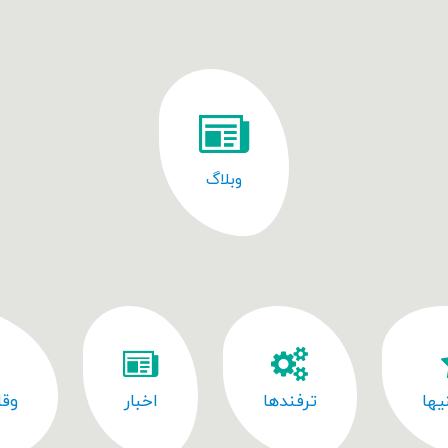
وبلاگ
یها
ترفندها
اخبار
وقا