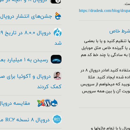
https://drudesk.com/blog/drupa
جشن‌های انتشار دروپال ۸
 شرط خاص
 تنظیم کنید و یا با بعضی
شد
ا صفحات خاص یا گیرنده خاص مثل موبایل
را به سادگی با چند خط کد هم
رسیدن به ۱ میلیارد بعدی با دروپال
برای این کار در دروپال ۷ کافی بود از هوک hook_custom_theme استفاده کنید.امادر دروپال ۸ در
 شده ایجاد کنید. مثلا
یل را باز کنید و بگویید که میخواهم از سرویس
کمک کردند
ولویت آن را بین همه سرویس
مقایسه دروپال
دروپال ۸ نسخه RC۲ منتشر شد - Drupal ۸ RC۱
سته کامل دروپال را با تمام ماژولها و