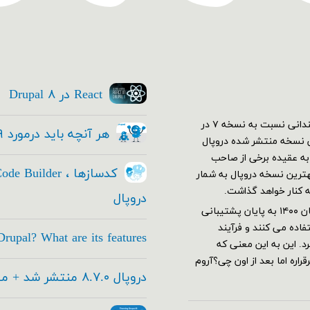
React در Drupal ۸
اولین نسخه دروپال ۷ در دی ۱۳۸۹ منتشر شد. در ابتدا استقبال چندانی نسبت به نسخه ۷ در
هر آنچه باید درمورد Drupal ۹ بدانید
کم نسخه ۷ خود رو به بهترین نسخه منتشر شده دروپال
ار شدند و دروپال ۷ قدرت گرفت. به عقیده برخی از صاحب
این عرصه هنوز هم با وجود معرفی نسخه ۹ هنوز نسخه ۷ بهترین نسخه دروپال به شمار
ه کنار خواهد گذاشت.
دروپال
دروپال ۷ بر طبق برنامه ریزی های تیم توسعه دهنده قرار بود از آبان ۱۴۰۰ به پایان پشتیبانی
اده می کنند و فرآیند
rupal? What are its features
های جدید این تاریخ به آذر ۱۴۰۱ تغییر کرد. این به این معنی که
اره اما بعد از اون چی؟آروم
دروپال ۸.۷.۰ منتشر شد + معرفی امکانات جدید