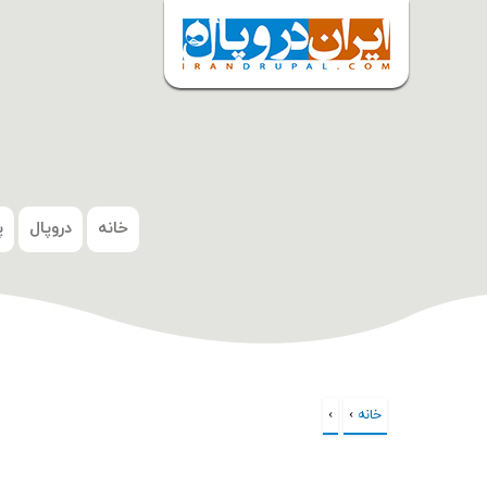
شروع
خانه
دروپال
پ
خانه
›
›
شما اینجا هستید