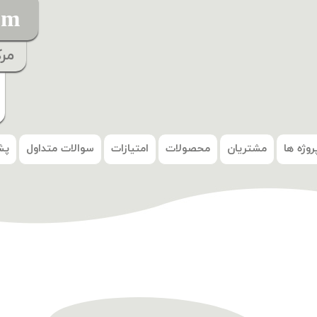
om
مر
روژه ها
مشتریان
محصولات
امتیازات
سوالات متداول
پش