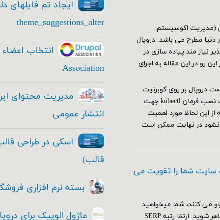
ایجاد تم فایلهای دل
theme_suggestions_alter
یشن (مدیریت اکوسیستم
دنیا مطرح می باشد. دروپال
ر نیاز مند پیاده سازی در
ن رو در این مقاله به اجرای
Association
 نیاز هاجهت اجرا وتست دروپال بر روی کوبرنیت
باید اقدامات زیر را انجام دهید: نصب و راه اندازی کلاستر کوبرنیت نصب فرمان kubectl جهت
انتشار عمومی
ه از این لحاظ مورد اهمیت
 نشود در نهایت ممکن است
قالب)
 سایت شما را تقویت می
بسته نرم افزاری فروشگا
و می کنند، شما میخواهید
ماژول الوپیک برای دروپ
که با قدرت تمام و به بهترین نحو ممکن در موتور های جستجو ظاهر شوید. ارتقا رتبه SERP