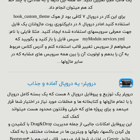
یک قالب مجزا تعیین کنید. اما همه این کارها را به سادگی با چند خط
کد هم می‎توان انجام داد.
برای این کار در دروپال ۷ کافی بود از هوک hook_custom_theme
استفاده کنید.امادر دروپال ۸ در دایرکتوری روت ماژولتان یک فایل
جهت معرفی سرویسهای استفاده شده ایجاد کنید. مثلا فایلی با نام:
myModule.services.yml سپس فایل را باز کنید و بگویید که
میخواهم از سرویس تغییر قالب استفاده کنم و آدرس کلاس مربوط
به آن را بدهم و اولویت آن را بین همه سرویس های مشابه که در
سایر ماژولها...
دروپلر؛ یه دروپال آماده و جذاب
دروپلر یک توزیع و پروفایل دروپال ۸ هست که یک بسته کامل دروپال
را با تمام ماژولها و کتابخانه ها و مخلفات مورد نیاز در اختیار شما قرار
میدهد و برای پروژه های که خیلی وقتتون محدود هست میتواند
کمک کند.
این پروفایل امکانات جالبی از جمله مدیریت Drag&Drop با کشیدن و
ول کردن باکسها، بلوکها و ویترین ها در صفحات مختلف را به کمک
ماژول Geysir در اختیار شما قرار میدهد. قالب اون هم با Bootstrap۴