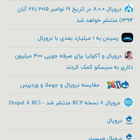
دروپال ۸.۰.۰ در تاریخ ۱۹ نوامبر ۲۰۱۵ (۲۸ آبان
۱۳۹۴) منتشر خواهد شد
رسیدن به ۱ میلیارد بعدی با دروپال
دروپال و آکوئیا برای صرفه جویی ۴۰۰ میلیون
دلاری به سیسکو کمک کردند
مقایسه دروپال و جوملا و وردپرس
دروپال ۸ نسخه RC۲ منتشر شد - Drupal ۸ RC۱
دروپال
دروپال چیست