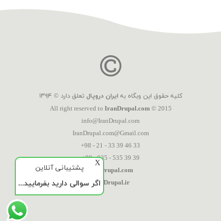
کلیه حقوق این وبگاه به
ایران دروپال
تعلق دارد © ۱۳۹۴
All right reserved to
IranDrupal.com
© 2015
info@IranDrupal.com
IranDrupal.com@Gmail.com
+98 - 21 - 33 39 46 33
+98 - 935 - 535 39 39
X
پشتیبانی آنلاین
IranDrupal.com
اگر سوالی دارید بفرمایید...
IranDrupal.ir