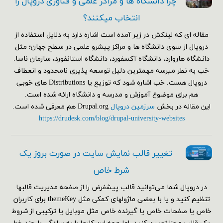
چرا دانشگاه ها و مراکز علمی و فناوری دروپال را
انتخاب میکنند؟
مقاله ای که لینکش در زیر آمده است اشاره دارد به دلایل استفاده از
دروپال از سوی دانشگاه ها و مراکز پیشرو علمی در سطح جهان؛ مثل
دانشگاه هاروارد، دانشگاه آکسفورد، دانشگاه استانفورد، سازمان ناسا.
خب به نطر میرسه مهمترین دلیل توسعه پذیری نامحدود و انعطاف
دروپال هست. خب اشاره شود که توزیع یا Distributions های خوبی
هم برای موضوع آموزش و مدرسه و دانشگاه ارائه شده است.
این مقاله در بخش
سرزمین دروپال
Drupal.org هم معرفی شده است.
https://drudesk.com/blog/drupal-university-websites
تغییر قالب نمایش سایت در صورت بروز یک
شرط خاص
در دروپال شما می‌توانید قالب پیشفرض را از صفحه مدیریت قالبها
تنظیم کنید و یا با بعضی ماژولهای کمکی مثل themeKey برای کاربران
خاص یا صفحات خاص یا گیرنده خاص مثل موبایل یا ترکیبی از شروط