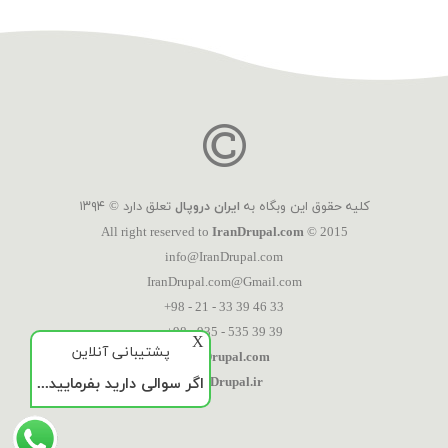
کلیه حقوق این وبگاه به
ایران دروپال
تعلق دارد © ۱۳۹۴
All right reserved to
IranDrupal.com
© 2015
info@IranDrupal.com
IranDrupal.com@Gmail.com
+98 - 21 - 33 39 46 33
+98 - 935 - 535 39 39
X
پشتیبانی آنلاین
IranDrupal.com
اگر سوالی دارید بفرمایید...
IranDrupal.ir