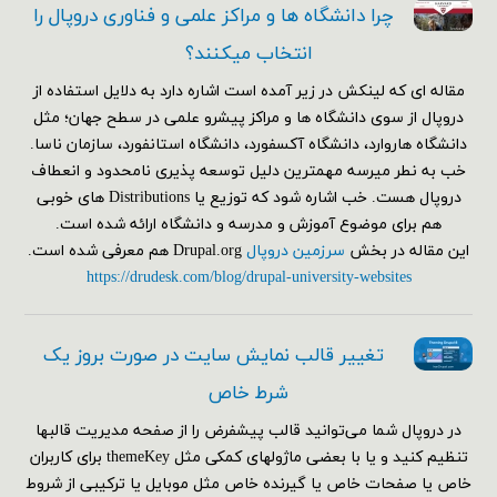
چرا دانشگاه ها و مراکز علمی و فناوری دروپال را
انتخاب میکنند؟
مقاله ای که لینکش در زیر آمده است اشاره دارد به دلایل استفاده از
دروپال از سوی دانشگاه ها و مراکز پیشرو علمی در سطح جهان؛ مثل
دانشگاه هاروارد، دانشگاه آکسفورد، دانشگاه استانفورد، سازمان ناسا.
خب به نطر میرسه مهمترین دلیل توسعه پذیری نامحدود و انعطاف
دروپال هست. خب اشاره شود که توزیع یا Distributions های خوبی
هم برای موضوع آموزش و مدرسه و دانشگاه ارائه شده است.
این مقاله در بخش
سرزمین دروپال
Drupal.org هم معرفی شده است.
https://drudesk.com/blog/drupal-university-websites
تغییر قالب نمایش سایت در صورت بروز یک
شرط خاص
در دروپال شما می‌توانید قالب پیشفرض را از صفحه مدیریت قالبها
تنظیم کنید و یا با بعضی ماژولهای کمکی مثل themeKey برای کاربران
خاص یا صفحات خاص یا گیرنده خاص مثل موبایل یا ترکیبی از شروط