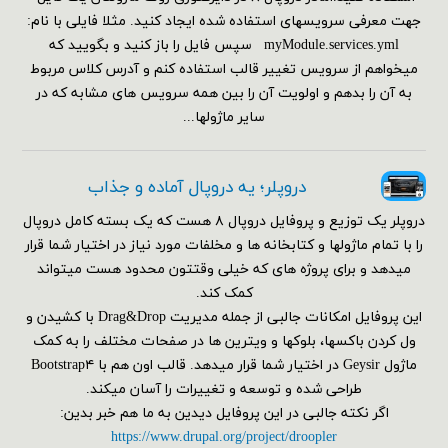
جهت معرفی سرویسهای استفاده شده ایجاد کنید. مثلا فایلی با نام:
myModule.services.yml سپس فایل را باز کنید و بگویید که
میخواهم از سرویس تغییر قالب استفاده کنم و آدرس کلاس مربوط
به آن را بدهم و اولویت آن را بین همه سرویس های مشابه که در
سایر ماژولها...
دروپلر؛ یه دروپال آماده و جذاب
دروپلر یک توزیع و پروفایل دروپال ۸ هست که یک بسته کامل دروپال
را با تمام ماژولها و کتابخانه ها و مخلفات مورد نیاز در اختیار شما قرار
میدهد و برای پروژه های که خیلی وقتتون محدود هست میتواند
کمک کند.
این پروفایل امکانات جالبی از جمله مدیریت Drag&Drop با کشیدن و
ول کردن باکسها، بلوکها و ویترین ها در صفحات مختلف را به کمک
ماژول Geysir در اختیار شما قرار میدهد. قالب اون هم با Bootstrap۴
طراحی شده و توسعه و تغییرات را آسان میکند.
اگر نکته جالبی در این پروفایل دیدین به ما هم خبر بدین:
https://www.drupal.org/project/droopler