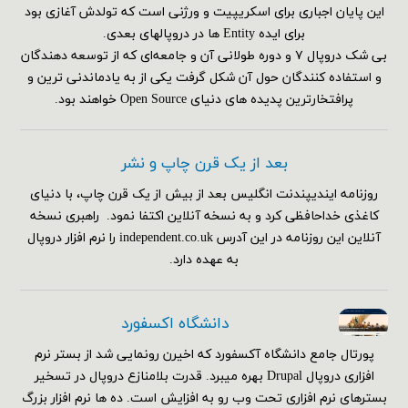
این پایان اجباری برای اسکریپیت و ورژنی است که تولدش آغازی بود
برای ایده Entity ها در دروپالهای بعدی.
بی شک دروپال ۷ و دوره طولانی آن و جامعه‌ای که از توسعه دهندگان
و استفاده کنندگان حول آن شکل گرفت یکی از به یادماندنی ترین و
پرافتخارترین پدیده های دنیای Open Source خواهند بود.
بعد از یک قرن چاپ و نشر
روزنامه ایندیپندنت انگلیس بعد از بیش از یک قرن چاپ، با دنیای
کاغذی خداحافظی کرد و به نسخه آنلاین اکتفا نمود. راهبری نسخه
آنلاین این روزنامه در این آدرس independent.co.uk را نرم افزار دروپال
به عهده دارد.
دانشگاه اکسفورد
پورتال جامع دانشگاه آکسفورد که اخیرن رونمایی شد از بستر نرم
افزاری دروپال Drupal بهره میبرد. قدرت بلامنازع دروپال در تسخیر
بسترهای نرم افزاری تحت وب رو به افزایش است. ده ها نرم افزار بزرگ