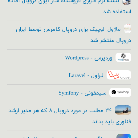
بسته نرم افزاری فروشگاه ساز ایران دروپال آماده
استفاده شد
ماژول الوپیک برای دروپال کامرس توسط ایران
دروپال منتشر شد
وردپرس - Wordpress
لاراول - Laravel
سیمفونی - Symfony
۲۴ مطلب در مورد دروپال ۸ که هر مدیر ارشد
فناوری باید بداند