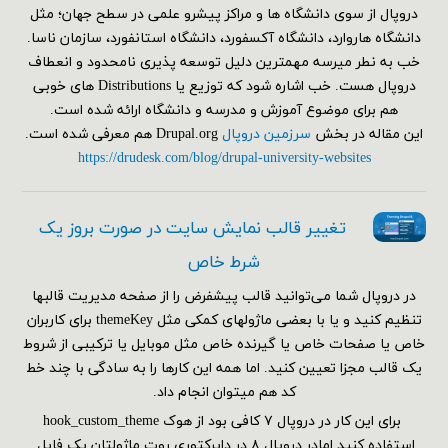
دروپال از سوی دانشگاه ها و مراکز پیشرو علمی در سطح جهان؛ مثل
دانشگاه هاروارد، دانشگاه آکسفورد، دانشگاه استانفورد، سازمان ناسا.
خب به نطر میرسه مهمترین دلیل توسعه پذیری نامحدود و انعطاف
دروپال هست. خب اشاره شود که توزیع یا Distributions های خوبی
هم برای موضوع آموزش و مدرسه و دانشگاه ارائه شده است.
این مقاله در بخش
سرزمین دروپال
Drupal.org هم معرفی شده است.
https://drudesk.com/blog/drupal-university-websites
تغییر قالب نمایش سایت در صورت بروز یک
شرط خاص
در دروپال شما می‌توانید قالب پیشفرض را از صفحه مدیریت قالبها
تنظیم کنید و یا با بعضی ماژولهای کمکی مثل themeKey برای کاربران
خاص یا صفحات خاص یا گیرنده خاص مثل موبایل یا ترکیبی از شروط
یک قالب مجزا تعیین کنید. اما همه این کارها را به سادگی با چند خط
کد هم می‎توان انجام داد.
برای این کار در دروپال ۷ کافی بود از هوک hook_custom_theme
استفاده کنید.امادر دروپال ۸ در دایرکتوری روت ماژولتان یک فایل