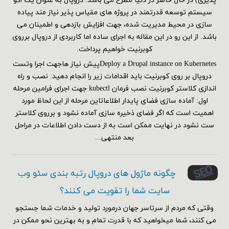
پذیری) در حال حاضر در دنیا مطرح می باشد. دروپال به عنوان یک اکو
سیستم توسعه قدرتمند در پروژه های مقیاس پذیر نیاز مند پیاده
سازی در محیط مدیریت شده، جهت افزایش بازدهی و اطمینان می
باشد. از این رو در این مقاله به اجرای ساده اما کاربردی از دروپال برروی
کوبرنیت خواهیم پرداخت.
Deploy a Drupal instance on Kubernetesپیش نیاز هاجهت اجرا وتست
دروپال بر روی کوبرنیت باید اقدامات زیر را انجام دهید: نصب و راه
اندازی کلاستر کوبرنیت نصب فرمان kubectl جهت اجرای فرامین مرحله
اول: آماده سازی فضای پایدار اطلاعاتاین مرحله از این لحاظ مورد
اهمیت است که اگر فضای ذخیره سازی آماده نشود و برروی کلاستر
ست نشود در نهایت ممکن است به از دست دادن اطلاعات در مراحل
بعد منتهی...
چگونه ماژول های دروپال رتبه بندی سئو وب
سایت شما را تقویت می کنند؟
وقتی که مردم از سرتاسر جهان درمورد تولید و خدمات شما جستجو
می کنند، شما میخواهید که با قدرت تمام و به بهترین نحو ممکن در