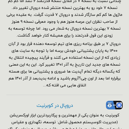
چندانی نسبت به نسخه ۷ در مقابل نسخه قدرتمند ۶ نشد اما کم کم
نسخه ۷ خود رو به بهترین نسخه منتشر شده دروپال تغییر داد.
ماژول ها کم کم سازگار شدند و دروپال ۷ قدرت گرفت. به عقیده برخی
از صاحب نظران این عرصه هنوز هم با وجود معرفی نسخه ۹ هنوز
نسخه ۷ بهترین نسخه دروپال به شمار می رود. اما چرخه توسعه به
زودی این قول قدرتمند را برای همیشه کنار خواهد گذاشت.
دروپال ۷ بر طبق برنامه ریزی های تیم توسعه دهنده قرار بود از آبان
۱۴۰۰ به پایان پشتیبانی خودش برسه اما با توجه به سایت های
زیادی که از این نسخه استفاده می کنند و فرآیند پیچیده انتقال به
نسخه های جدید این تاریخ به آذر ۱۴۰۱ تغییر کرد. این به این معنی
که یکساله دیگه تمام آپدیت ها ضروری و پشتیبانی ها برای هسته
برقراره اما بعد از اون چی؟آروم باشید و ادامه بدیدبعد از آذر ۱۴۰۱ هم
اتفاق هایی می افته که...
دروپال در کوبرنیت
کوبرنیت به عنوان یکی از مهمترین و پرکاربردترین ابزار اورکسریشن
(مدیریت اکوسیستم محصول شامل: توسعه، نگهداری و مقیاس