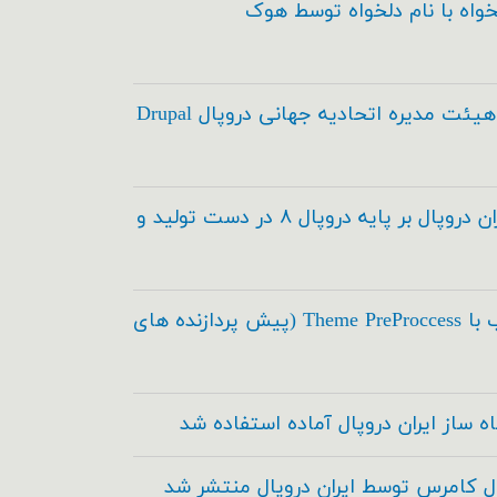
خواه با نام دلخواه توسط هوک
انتخاب اعضاء هیئت مدیره اتحادیه جهانی دروپال Drupal
مدیریت محتوای ایران دروپال بر پایه دروپال ۸ در دست تولید و
اسکی در طراحی قالب با Theme PreProccess (پیش پردازنده های
ه ساز ایران دروپال آماده استفاده شد
ال کامرس توسط ایران دروپال منتشر شد