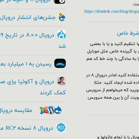
https://drudesk.com/blog/drupa
جشن‌های انتشار دروپال ۸
 شرط خاص
 تنظیم کنید و یا با بعضی
شد
ا صفحات خاص یا گیرنده خاص مثل موبایل
را به سادگی با چند خط کد هم
رسیدن به ۱ میلیارد بعدی با دروپال
برای این کار در دروپال ۷ کافی بود از هوک hook_custom_theme استفاده کنید.امادر دروپال ۸ در
 شده ایجاد کنید. مثلا
یل را باز کنید و بگویید که میخواهم از سرویس
کمک کردند
ولویت آن را بین همه سرویس
مقایسه دروپال
دروپال ۸ نسخه RC۲ منتشر شد - Drupal ۸ RC۱
سته کامل دروپال را با تمام ماژولها و