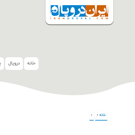
شروع
خانه
دروپال
پ
خانه
›
›
شما اینجا هستید