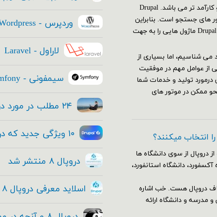
(صفحه نتایج موتورهای جستجو)، از هر استراتژی دیگری مهم تر و کارآمد تر می باشد. Drupal
تور های جستجو است. بنابراین
وردپرس - Wordpress
استراتژی SEO سایت شما باید قبل از ایجاد سایتتان آغاز شود. Drupal ۸ ماژول هایی را به جهت
لاراول - Laravel
عتماد می شناسیم، اما بسیاری از
ی از عوامل مهم در موفقیت
سیمفونی - Symfony
 درمورد تولید و خدمات شما
حو ممکن در موتور های
۲۴ مطلب در مورد دروپال ۸ که هر مدیر ارشد فناوری باید بداند
۱۰ ویژگی جدید که در هسته دروپال ۸ قرار داده شده
 را انتخاب میکنند؟
از دروپال از سوی دانشگاه ها
دروپال ۸ منتشر شد
 آکسفورد، دانشگاه استانفورد،
اسلاید معرفی دروپال ۸ و فیلم معرفی دروپال ۸ + دانلود
اف دروپال هست. خب اشاره
وضوع آموزش و مدرسه و دانشگاه ارائه
دروپال ۸ و آنچه در مورد این معامله بزرگ و حقیقی وجود دارد!