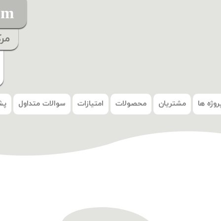
om
مر
روژه ها
مشتریان
محصولات
امتیازات
سوالات متداول
پش