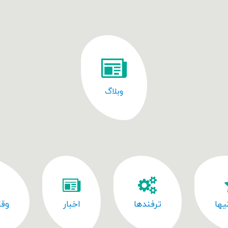
وبلاگ
یها
ترفندها
اخبار
وقا