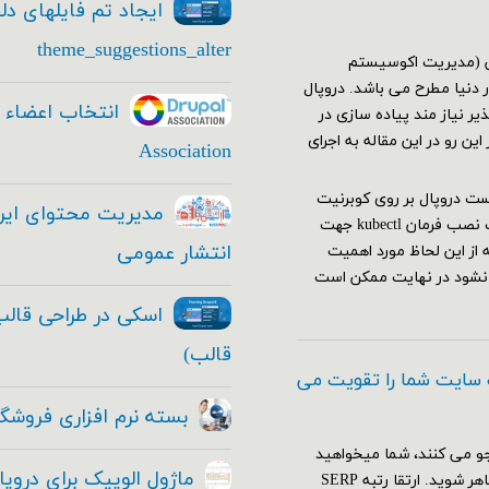
ایجاد تم فایلهای دل
theme_suggestions_alter
یشن (مدیریت اکوسیستم
دنیا مطرح می باشد. دروپال
ر نیاز مند پیاده سازی در
ن رو در این مقاله به اجرای
Association
 نیاز هاجهت اجرا وتست دروپال بر روی کوبرنیت
باید اقدامات زیر را انجام دهید: نصب و راه اندازی کلاستر کوبرنیت نصب فرمان kubectl جهت
انتشار عمومی
ه از این لحاظ مورد اهمیت
 نشود در نهایت ممکن است
قالب)
 سایت شما را تقویت می
بسته نرم افزاری فروشگا
و می کنند، شما میخواهید
ماژول الوپیک برای دروپ
که با قدرت تمام و به بهترین نحو ممکن در موتور های جستجو ظاهر شوید. ارتقا رتبه SERP