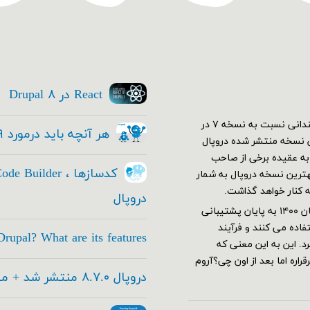
React در Drupal ۸
اولین نسخه دروپال ۷ در دی ۱۳۸۹ منتشر شد. در ابتدا استقبال چندانی نسبت به نسخه ۷ در
هر آنچه باید درمورد Drupal ۹ بدانید
کم نسخه ۷ خود رو به بهترین نسخه منتشر شده دروپال
ار شدند و دروپال ۷ قدرت گرفت. به عقیده برخی از صاحب
این عرصه هنوز هم با وجود معرفی نسخه ۹ هنوز نسخه ۷ بهترین نسخه دروپال به شمار
ه کنار خواهد گذاشت.
دروپال
دروپال ۷ بر طبق برنامه ریزی های تیم توسعه دهنده قرار بود از آبان ۱۴۰۰ به پایان پشتیبانی
اده می کنند و فرآیند
rupal? What are its features
های جدید این تاریخ به آذر ۱۴۰۱ تغییر کرد. این به این معنی که
اره اما بعد از اون چی؟آروم
دروپال ۸.۷.۰ منتشر شد + معرفی امکانات جدید