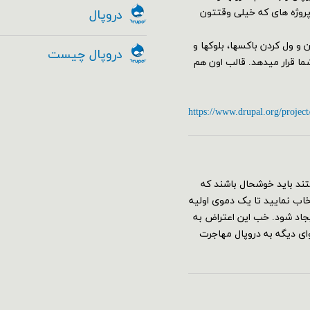
 پروژه های که خیلی وقتتون
دروپال
البی از جمله مدیریت Drag&Drop با کشیدن و ول کردن باکسها، بلوکها و
دروپال چیست
 را به کمک ماژول Geysir در اختیار شما قرار میدهد. قالب اون هم
https://www.drupal.org/project
ند باید خوشحال باشند که
قع نصب دروپال ۸ می‌توانید پروفایل umami را انتخاب نمایید تا یک دموی اولیه
جاد شود. خب این اعتراض به
 دیگه به دروپال مهاجرت