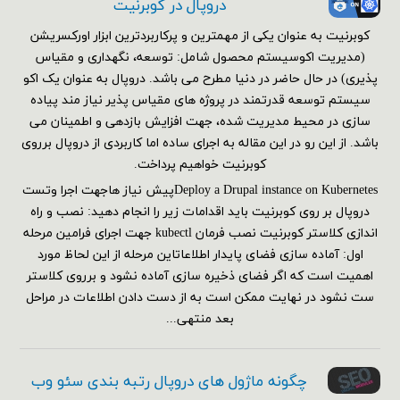
دروپال در کوبرنیت
کوبرنیت به عنوان یکی از مهمترین و پرکاربردترین ابزار اورکسریشن
(مدیریت اکوسیستم محصول شامل: توسعه، نگهداری و مقیاس
پذیری) در حال حاضر در دنیا مطرح می باشد. دروپال به عنوان یک اکو
سیستم توسعه قدرتمند در پروژه های مقیاس پذیر نیاز مند پیاده
سازی در محیط مدیریت شده، جهت افزایش بازدهی و اطمینان می
باشد. از این رو در این مقاله به اجرای ساده اما کاربردی از دروپال برروی
کوبرنیت خواهیم پرداخت.
Deploy a Drupal instance on Kubernetesپیش نیاز هاجهت اجرا وتست
دروپال بر روی کوبرنیت باید اقدامات زیر را انجام دهید: نصب و راه
اندازی کلاستر کوبرنیت نصب فرمان kubectl جهت اجرای فرامین مرحله
اول: آماده سازی فضای پایدار اطلاعاتاین مرحله از این لحاظ مورد
اهمیت است که اگر فضای ذخیره سازی آماده نشود و برروی کلاستر
ست نشود در نهایت ممکن است به از دست دادن اطلاعات در مراحل
بعد منتهی...
چگونه ماژول های دروپال رتبه بندی سئو وب