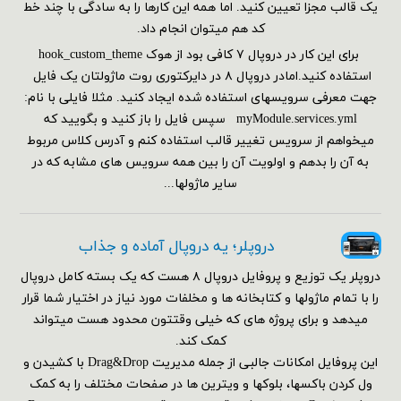
یک قالب مجزا تعیین کنید. اما همه این کارها را به سادگی با چند خط
کد هم می‎توان انجام داد.
برای این کار در دروپال ۷ کافی بود از هوک hook_custom_theme
استفاده کنید.امادر دروپال ۸ در دایرکتوری روت ماژولتان یک فایل
جهت معرفی سرویسهای استفاده شده ایجاد کنید. مثلا فایلی با نام:
myModule.services.yml سپس فایل را باز کنید و بگویید که
میخواهم از سرویس تغییر قالب استفاده کنم و آدرس کلاس مربوط
به آن را بدهم و اولویت آن را بین همه سرویس های مشابه که در
سایر ماژولها...
دروپلر؛ یه دروپال آماده و جذاب
دروپلر یک توزیع و پروفایل دروپال ۸ هست که یک بسته کامل دروپال
را با تمام ماژولها و کتابخانه ها و مخلفات مورد نیاز در اختیار شما قرار
میدهد و برای پروژه های که خیلی وقتتون محدود هست میتواند
کمک کند.
این پروفایل امکانات جالبی از جمله مدیریت Drag&Drop با کشیدن و
ول کردن باکسها، بلوکها و ویترین ها در صفحات مختلف را به کمک