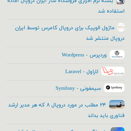
بسته نرم افزاری فروشگاه ساز ایران دروپال آماده
استفاده شد
ماژول الوپیک برای دروپال کامرس توسط ایران
دروپال منتشر شد
وردپرس - Wordpress
لاراول - Laravel
سیمفونی - Symfony
۲۴ مطلب در مورد دروپال ۸ که هر مدیر ارشد
فناوری باید بداند