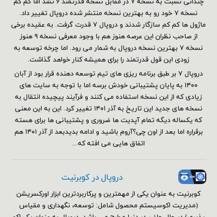
چندانی نسبت به نسخه ۷ در مقابل نسخه قدرتمند ۶ نشد اما کم کم
نسخه ۷ خود رو به بهترین نسخه منتشر شده دروپال تغییر داد.
ماژول ها کم کم سازگار شدند و دروپال ۷ قدرت گرفت. به عقیده برخی
از صاحب نظران این عرصه هنوز هم با وجود معرفی نسخه ۹ هنوز
نسخه ۷ بهترین نسخه دروپال به شمار می رود. اما چرخه توسعه به
زودی این قول قدرتمند را برای همیشه کنار خواهد گذاشت.
دروپال ۷ بر طبق برنامه ریزی های تیم توسعه دهنده قرار بود از آبان
۱۴۰۰ به پایان پشتیبانی خودش برسه اما با توجه به سایت های
زیادی که از این نسخه استفاده می کنند و فرآیند پیچیده انتقال به
نسخه های جدید این تاریخ به آذر ۱۴۰۱ تغییر کرد. این به این معنی
که یکساله دیگه تمام آپدیت ها ضروری و پشتیبانی ها برای هسته
برقراره اما بعد از اون چی؟آروم باشید و ادامه بدیدبعد از آذر ۱۴۰۱ هم
اتفاق هایی می افته که...
دروپال در کوبرنیت
کوبرنیت به عنوان یکی از مهمترین و پرکاربردترین ابزار اورکسریشن
(مدیریت اکوسیستم محصول شامل: توسعه، نگهداری و مقیاس