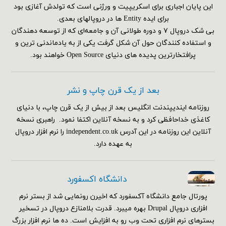
این پایان اجباری برای اسکریپیت و ورژنی است که تولدش آغازی بود
برای ایده Entity ها در دروپالهای بعدی.
بی شک دروپال ۷ و دوره طولانی آن و جامعه‌ای که از توسعه دهندگان
و استفاده کنندگان حول آن شکل گرفت یکی از به یادماندنی ترین و
پرافتخارترین پدیده های دنیای Open Source خواهند بود.
بعد از یک قرن چاپ و نشر
روزنامه ایندیپندنت انگلیس بعد از بیش از یک قرن چاپ، با دنیای
کاغذی خداحافظی کرد و به نسخه آنلاین اکتفا نمود. راهبری نسخه
آنلاین این روزنامه در این آدرس independent.co.uk را نرم افزار دروپال
به عهده دارد.
دانشگاه اکسفورد
پورتال جامع دانشگاه آکسفورد که اخیرن رونمایی شد از بستر نرم
افزاری دروپال Drupal بهره میبرد. قدرت بلامنازع دروپال در تسخیر
بسترهای نرم افزاری تحت وب رو به افزایش است. ده ها نرم افزار بزرگ