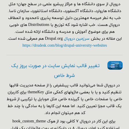
دروپال از سوی دانشگاه ها و مراکز پیشرو علمی در سطح جهان؛ مثل
دانشگاه هاروارد، دانشگاه آکسفورد، دانشگاه استانفورد، سازمان ناسا.
خب به نطر میرسه مهمترین دلیل توسعه پذیری نامحدود و انعطاف
دروپال هست. خب اشاره شود که توزیع یا Distributions های خوبی
هم برای موضوع آموزش و مدرسه و دانشگاه ارائه شده است.
این مقاله در بخش
سرزمین دروپال
Drupal.org هم معرفی شده است.
https://drudesk.com/blog/drupal-university-websites
تغییر قالب نمایش سایت در صورت بروز یک
شرط خاص
در دروپال شما می‌توانید قالب پیشفرض را از صفحه مدیریت قالبها
تنظیم کنید و یا با بعضی ماژولهای کمکی مثل themeKey برای کاربران
خاص یا صفحات خاص یا گیرنده خاص مثل موبایل یا ترکیبی از شروط
یک قالب مجزا تعیین کنید. اما همه این کارها را به سادگی با چند خط
کد هم می‎توان انجام داد.
برای این کار در دروپال ۷ کافی بود از هوک hook_custom_theme
استفاده کنید.امادر دروپال ۸ در دایرکتوری روت ماژولتان یک فایل