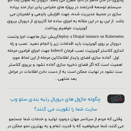
پذیری) در حال حاضر در دنیا مطرح می باشد. دروپال به عنوان یک اکو
سیستم توسعه قدرتمند در پروژه های مقیاس پذیر نیاز مند پیاده
سازی در محیط مدیریت شده، جهت افزایش بازدهی و اطمینان می
باشد. از این رو در این مقاله به اجرای ساده اما کاربردی از دروپال برروی
کوبرنیت خواهیم پرداخت.
Deploy a Drupal instance on Kubernetesپیش نیاز هاجهت اجرا وتست
دروپال بر روی کوبرنیت باید اقدامات زیر را انجام دهید: نصب و راه
اندازی کلاستر کوبرنیت نصب فرمان kubectl جهت اجرای فرامین مرحله
اول: آماده سازی فضای پایدار اطلاعاتاین مرحله از این لحاظ مورد
اهمیت است که اگر فضای ذخیره سازی آماده نشود و برروی کلاستر
ست نشود در نهایت ممکن است به از دست دادن اطلاعات در مراحل
بعد منتهی...
چگونه ماژول های دروپال رتبه بندی سئو وب
سایت شما را تقویت می کنند؟
وقتی که مردم از سرتاسر جهان درمورد تولید و خدمات شما جستجو
می کنند، شما میخواهید که با قدرت تمام و به بهترین نحو ممکن در