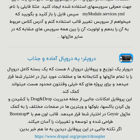
جهت معرفی سرویسهای استفاده شده ایجاد کنید. مثلا فایلی با نام:
myModule.services.yml سپس فایل را باز کنید و بگویید که
میخواهم از سرویس تغییر قالب استفاده کنم و آدرس کلاس مربوط
به آن را بدهم و اولویت آن را بین همه سرویس های مشابه که در
سایر ماژولها...
دروپلر؛ یه دروپال آماده و جذاب
دروپلر یک توزیع و پروفایل دروپال ۸ هست که یک بسته کامل دروپال
را با تمام ماژولها و کتابخانه ها و مخلفات مورد نیاز در اختیار شما قرار
میدهد و برای پروژه های که خیلی وقتتون محدود هست میتواند
کمک کند.
این پروفایل امکانات جالبی از جمله مدیریت Drag&Drop با کشیدن و
ول کردن باکسها، بلوکها و ویترین ها در صفحات مختلف را به کمک
ماژول Geysir در اختیار شما قرار میدهد. قالب اون هم با Bootstrap۴
طراحی شده و توسعه و تغییرات را آسان میکند.
اگر نکته جالبی در این پروفایل دیدین به ما هم خبر بدین:
https://www.drupal.org/project/droopler