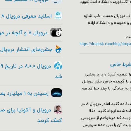
 آکسفورد، دانشگاه استانفورد،
اسلاید معرفی دروپال ۸ و فیلم معرفی دروپال ۸ + دانلود
اف دروپال هست. خب اشاره
وضوع آموزش و مدرسه و دانشگاه ارائه
دروپال ۸ و آنچه در مورد این معامله بزرگ و حقیقی وجود دارد!
https://drudesk.com/blog/drupa
جشن‌های انتشار دروپال ۸
 شرط خاص
 تنظیم کنید و یا با بعضی
شد
ا صفحات خاص یا گیرنده خاص مثل موبایل
را به سادگی با چند خط کد هم
رسیدن به ۱ میلیارد بعدی با دروپال
برای این کار در دروپال ۷ کافی بود از هوک hook_custom_theme استفاده کنید.امادر دروپال ۸ در
 شده ایجاد کنید. مثلا
یل را باز کنید و بگویید که میخواهم از سرویس
کمک کردند
ولویت آن را بین همه سرویس