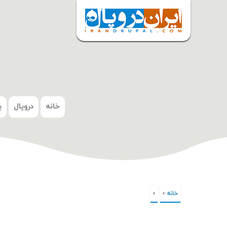
شروع
خانه
دروپال
پ
خانه
›
›
شما اینجا هستید