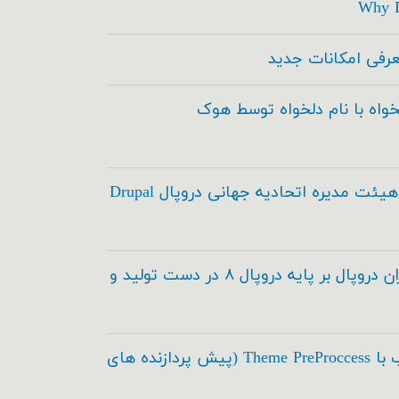
Why D
خواه با نام دلخواه توسط هوک
انتخاب اعضاء هیئت مدیره اتحادیه جهانی دروپال Drupal
مدیریت محتوای ایران دروپال بر پایه دروپال ۸ در دست تولید و
اسکی در طراحی قالب با Theme PreProccess (پیش پردازنده های