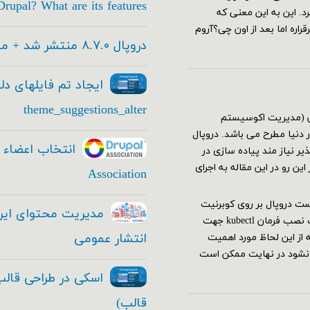
rupal? What are its features
های جدید این تاریخ به آذر ۱۴۰۱ تغییر کرد. این به این معنی که
اره اما بعد از اون چی؟آروم
دروپال ۸.۷.۰ منتشر شد + معرفی امکانات جدید
ایجاد تم فایلهای دل
theme_suggestions_alter
یشن (مدیریت اکوسیستم
دنیا مطرح می باشد. دروپال
ر نیاز مند پیاده سازی در
ن رو در این مقاله به اجرای
Association
 نیاز هاجهت اجرا وتست دروپال بر روی کوبرنیت
باید اقدامات زیر را انجام دهید: نصب و راه اندازی کلاستر کوبرنیت نصب فرمان kubectl جهت
انتشار عمومی
ه از این لحاظ مورد اهمیت
 نشود در نهایت ممکن است
قالب)