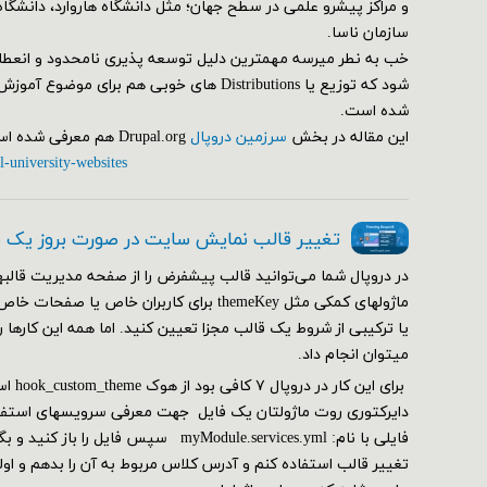
و مراکز پیشرو علمی در سطح جهان؛ مثل دانشگاه هاروارد، دانشگاه
سازمان ناسا.
خب به نطر میرسه مهمترین دلیل توسعه پذیری نامحدود و انعط
شود که توزیع یا Distributions های خوبی هم برای م
شده است.
این مقاله در بخش
سرزمین دروپال
Drupal.org هم معرفی شده است.
l-university-websites
تغییر قالب نمایش سایت در صورت بروز یک
در دروپال شما می‌توانید قالب پیشفرض را از صفحه مدیریت قالبها
ماژولهای کمکی مثل themeKey برای کاربران خاص ی
یا ترکیبی از شروط یک قالب مجزا تعیین کنید. اما همه این کارها 
می‎توان انجام داد.
دایرکتوری روت ماژولتان یک فایل جهت معرفی سرویسهای استفاده
فایلی با نام: myModule.services.yml سپس فا
تغییر قالب استفاده کنم و آدرس کلاس مربوط به آن را بدهم و ا