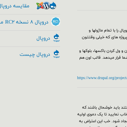
مقایسه دروپال
دروپال ۸ نسخه RC۲ منتشر شد - Drupal ۸ RC۱
سته کامل دروپال را با تمام ماژولها و
 پروژه های که خیلی وقتتون
دروپال
البی از جمله مدیریت Drag&Drop با کشیدن و ول کردن باکسها، بلوکها و
دروپال چیست
 را به کمک ماژول Geysir در اختیار شما قرار میدهد. قالب اون هم
https://www.drupal.org/project
ند باید خوشحال باشند که
قع نصب دروپال ۸ می‌توانید پروفایل umami را انتخاب نمایید تا یک دموی اولیه
جاد شود. خب این اعتراض به