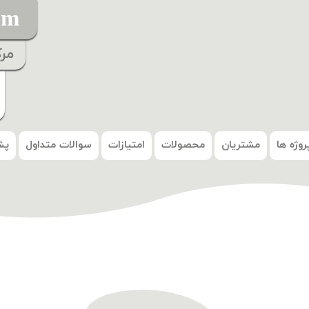
om
مر
روژه ها
مشتریان
محصولات
امتیازات
سوالات متداول
پش