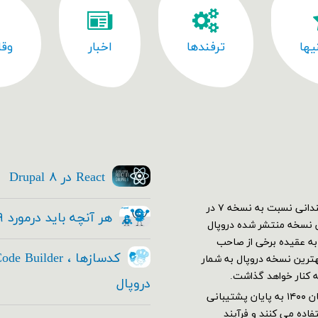
یها
ترفندها
اخبار
وقا
React در Drupal ۸
اولین نسخه دروپال ۷ در دی ۱۳۸۹ منتشر شد. در ابتدا استقبال چندانی نسبت به نسخه ۷ در
هر آنچه باید درمورد Drupal ۹ بدانید
کم نسخه ۷ خود رو به بهترین نسخه منتشر شده دروپال
ار شدند و دروپال ۷ قدرت گرفت. به عقیده برخی از صاحب
این عرصه هنوز هم با وجود معرفی نسخه ۹ هنوز نسخه ۷ بهترین نسخه دروپال به شمار
ه کنار خواهد گذاشت.
دروپال
دروپال ۷ بر طبق برنامه ریزی های تیم توسعه دهنده قرار بود از آبان ۱۴۰۰ به پایان پشتیبانی
اده می کنند و فرآیند