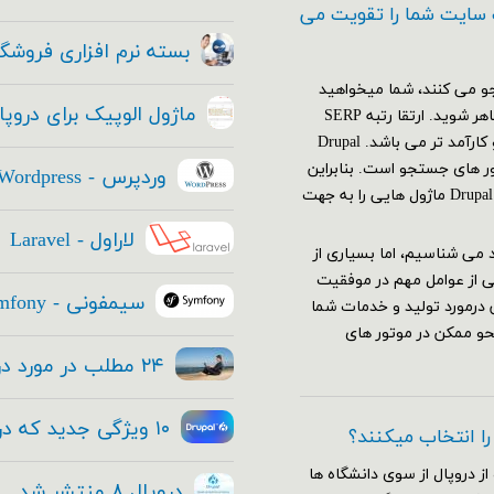
 سایت شما را تقویت می
بسته نرم افزاری فروشگا
و می کنند، شما میخواهید
ماژول الوپیک برای دروپ
که با قدرت تمام و به بهترین نحو ممکن در موتور های جستجو ظاهر شوید. ارتقا رتبه SERP
(صفحه نتایج موتورهای جستجو)، از هر استراتژی دیگری مهم تر و کارآمد تر می باشد. Drupal
تور های جستجو است. بنابراین
وردپرس - Wordpress
استراتژی SEO سایت شما باید قبل از ایجاد سایتتان آغاز شود. Drupal ۸ ماژول هایی را به جهت
لاراول - Laravel
عتماد می شناسیم، اما بسیاری از
ی از عوامل مهم در موفقیت
سیمفونی - Symfony
 درمورد تولید و خدمات شما
حو ممکن در موتور های
۲۴ مطلب در مورد دروپال ۸ که هر مدیر ارشد فناوری باید بداند
۱۰ ویژگی جدید که در هسته دروپال ۸ قرار داده شده
 را انتخاب میکنند؟
از دروپال از سوی دانشگاه ها
دروپال ۸ منتشر شد