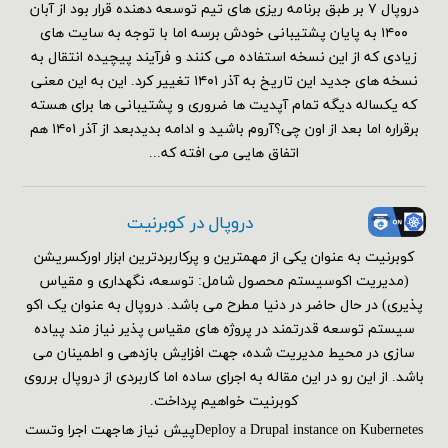
دروپال ۷ بر طبق برنامه ریزی های تیم توسعه دهنده قرار بود از آبان
۱۴۰۰ به پایان پشتیبانی خودش برسه اما با توجه به سایت های
زیادی که از این نسخه استفاده می کنند و فرآیند پیچیده انتقال به
نسخه های جدید این تاریخ به آذر ۱۴۰۱ تغییر کرد. این به این معنی
که یکساله دیگه تمام آپدیت ها ضروری و پشتیبانی ها برای هسته
برقراره اما بعد از اون چی؟آروم باشید و ادامه بدیدبعد از آذر ۱۴۰۱ هم
اتفاق هایی می افته که...
دروپال در کوبرنیت
کوبرنیت به عنوان یکی از مهمترین و پرکاربردترین ابزار اورکسریشن
(مدیریت اکوسیستم محصول شامل: توسعه، نگهداری و مقیاس
پذیری) در حال حاضر در دنیا مطرح می باشد. دروپال به عنوان یک اکو
سیستم توسعه قدرتمند در پروژه های مقیاس پذیر نیاز مند پیاده
سازی در محیط مدیریت شده، جهت افزایش بازدهی و اطمینان می
باشد. از این رو در این مقاله به اجرای ساده اما کاربردی از دروپال برروی
کوبرنیت خواهیم پرداخت.
Deploy a Drupal instance on Kubernetesپیش نیاز هاجهت اجرا وتست