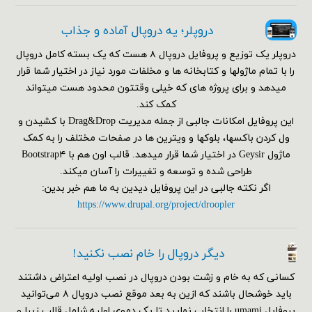
دروپلر؛ یه دروپال آماده و جذاب
دروپلر یک توزیع و پروفایل دروپال ۸ هست که یک بسته کامل دروپال
را با تمام ماژولها و کتابخانه ها و مخلفات مورد نیاز در اختیار شما قرار
میدهد و برای پروژه های که خیلی وقتتون محدود هست میتواند
کمک کند.
این پروفایل امکانات جالبی از جمله مدیریت Drag&Drop با کشیدن و
ول کردن باکسها، بلوکها و ویترین ها در صفحات مختلف را به کمک
ماژول Geysir در اختیار شما قرار میدهد. قالب اون هم با Bootstrap۴
طراحی شده و توسعه و تغییرات را آسان میکند.
اگر نکته جالبی در این پروفایل دیدین به ما هم خبر بدین:
https://www.drupal.org/project/droopler
دیگر دروپال را خام نصب نکنید!
کسانی که به خام و زشت بودن دروپال در نصب اولیه اعتراض داشتند
باید خوشحال باشند که ازین به بعد موقع نصب دروپال ۸ می‌توانید
پروفایل umami را انتخاب نمایید تا یک دموی اولیه شامل قالب زیبا و