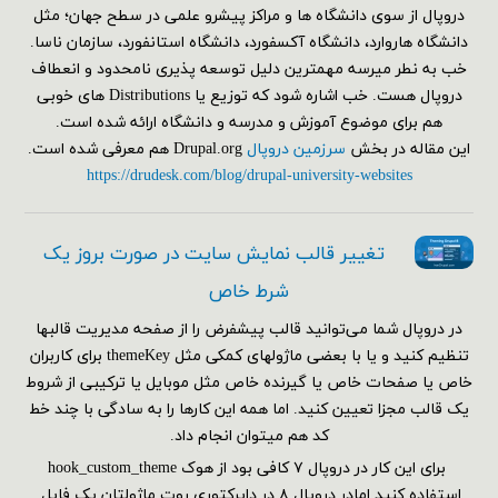
دروپال از سوی دانشگاه ها و مراکز پیشرو علمی در سطح جهان؛ مثل
دانشگاه هاروارد، دانشگاه آکسفورد، دانشگاه استانفورد، سازمان ناسا.
خب به نطر میرسه مهمترین دلیل توسعه پذیری نامحدود و انعطاف
دروپال هست. خب اشاره شود که توزیع یا Distributions های خوبی
هم برای موضوع آموزش و مدرسه و دانشگاه ارائه شده است.
این مقاله در بخش
سرزمین دروپال
Drupal.org هم معرفی شده است.
https://drudesk.com/blog/drupal-university-websites
تغییر قالب نمایش سایت در صورت بروز یک
شرط خاص
در دروپال شما می‌توانید قالب پیشفرض را از صفحه مدیریت قالبها
تنظیم کنید و یا با بعضی ماژولهای کمکی مثل themeKey برای کاربران
خاص یا صفحات خاص یا گیرنده خاص مثل موبایل یا ترکیبی از شروط
یک قالب مجزا تعیین کنید. اما همه این کارها را به سادگی با چند خط
کد هم می‎توان انجام داد.
برای این کار در دروپال ۷ کافی بود از هوک hook_custom_theme
استفاده کنید.امادر دروپال ۸ در دایرکتوری روت ماژولتان یک فایل