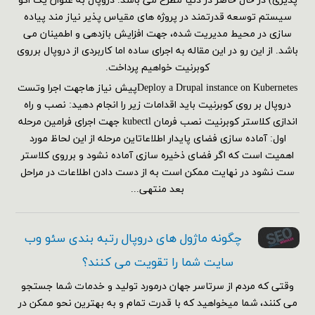
پذیری) در حال حاضر در دنیا مطرح می باشد. دروپال به عنوان یک اکو
سیستم توسعه قدرتمند در پروژه های مقیاس پذیر نیاز مند پیاده
سازی در محیط مدیریت شده، جهت افزایش بازدهی و اطمینان می
باشد. از این رو در این مقاله به اجرای ساده اما کاربردی از دروپال برروی
کوبرنیت خواهیم پرداخت.
Deploy a Drupal instance on Kubernetesپیش نیاز هاجهت اجرا وتست
دروپال بر روی کوبرنیت باید اقدامات زیر را انجام دهید: نصب و راه
اندازی کلاستر کوبرنیت نصب فرمان kubectl جهت اجرای فرامین مرحله
اول: آماده سازی فضای پایدار اطلاعاتاین مرحله از این لحاظ مورد
اهمیت است که اگر فضای ذخیره سازی آماده نشود و برروی کلاستر
ست نشود در نهایت ممکن است به از دست دادن اطلاعات در مراحل
بعد منتهی...
چگونه ماژول های دروپال رتبه بندی سئو وب
سایت شما را تقویت می کنند؟
وقتی که مردم از سرتاسر جهان درمورد تولید و خدمات شما جستجو
می کنند، شما میخواهید که با قدرت تمام و به بهترین نحو ممکن در