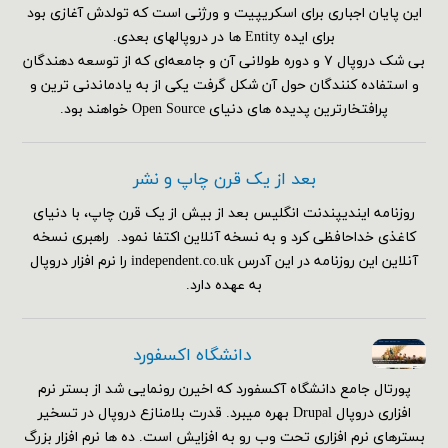
این پایان اجباری برای اسکریپیت و ورژنی است که تولدش آغازی بود
برای ایده Entity ها در دروپالهای بعدی.
بی شک دروپال ۷ و دوره طولانی آن و جامعه‌ای که از توسعه دهندگان
و استفاده کنندگان حول آن شکل گرفت یکی از به یادماندنی ترین و
پرافتخارترین پدیده های دنیای Open Source خواهند بود.
بعد از یک قرن چاپ و نشر
روزنامه ایندیپندنت انگلیس بعد از بیش از یک قرن چاپ، با دنیای
کاغذی خداحافظی کرد و به نسخه آنلاین اکتفا نمود. راهبری نسخه
آنلاین این روزنامه در این آدرس independent.co.uk را نرم افزار دروپال
به عهده دارد.
دانشگاه اکسفورد
پورتال جامع دانشگاه آکسفورد که اخیرن رونمایی شد از بستر نرم
افزاری دروپال Drupal بهره میبرد. قدرت بلامنازع دروپال در تسخیر
بسترهای نرم افزاری تحت وب رو به افزایش است. ده ها نرم افزار بزرگ