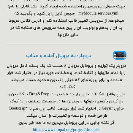
جهت معرفی سرویسهای استفاده شده ایجاد کنید. مثلا فایلی با نام:
myModule.services.yml سپس فایل را باز کنید و بگویید که
میخواهم از سرویس تغییر قالب استفاده کنم و آدرس کلاس مربوط
به آن را بدهم و اولویت آن را بین همه سرویس های مشابه که در
سایر ماژولها...
دروپلر؛ یه دروپال آماده و جذاب
دروپلر یک توزیع و پروفایل دروپال ۸ هست که یک بسته کامل دروپال
را با تمام ماژولها و کتابخانه ها و مخلفات مورد نیاز در اختیار شما قرار
میدهد و برای پروژه های که خیلی وقتتون محدود هست میتواند
کمک کند.
این پروفایل امکانات جالبی از جمله مدیریت Drag&Drop با کشیدن و
ول کردن باکسها، بلوکها و ویترین ها در صفحات مختلف را به کمک
ماژول Geysir در اختیار شما قرار میدهد. قالب اون هم با Bootstrap۴
طراحی شده و توسعه و تغییرات را آسان میکند.
اگر نکته جالبی در این پروفایل دیدین به ما هم خبر بدین:
https://www.drupal.org/project/droopler