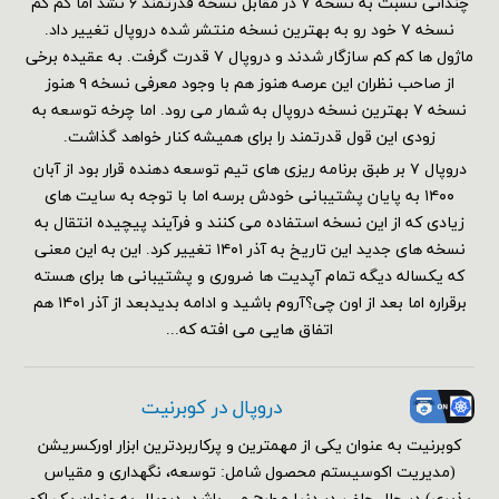
چندانی نسبت به نسخه ۷ در مقابل نسخه قدرتمند ۶ نشد اما کم کم
نسخه ۷ خود رو به بهترین نسخه منتشر شده دروپال تغییر داد.
ماژول ها کم کم سازگار شدند و دروپال ۷ قدرت گرفت. به عقیده برخی
از صاحب نظران این عرصه هنوز هم با وجود معرفی نسخه ۹ هنوز
نسخه ۷ بهترین نسخه دروپال به شمار می رود. اما چرخه توسعه به
زودی این قول قدرتمند را برای همیشه کنار خواهد گذاشت.
دروپال ۷ بر طبق برنامه ریزی های تیم توسعه دهنده قرار بود از آبان
۱۴۰۰ به پایان پشتیبانی خودش برسه اما با توجه به سایت های
زیادی که از این نسخه استفاده می کنند و فرآیند پیچیده انتقال به
نسخه های جدید این تاریخ به آذر ۱۴۰۱ تغییر کرد. این به این معنی
که یکساله دیگه تمام آپدیت ها ضروری و پشتیبانی ها برای هسته
برقراره اما بعد از اون چی؟آروم باشید و ادامه بدیدبعد از آذر ۱۴۰۱ هم
اتفاق هایی می افته که...
دروپال در کوبرنیت
کوبرنیت به عنوان یکی از مهمترین و پرکاربردترین ابزار اورکسریشن
(مدیریت اکوسیستم محصول شامل: توسعه، نگهداری و مقیاس