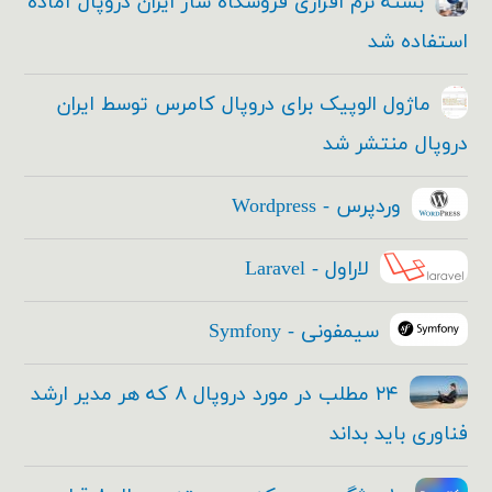
بسته نرم افزاری فروشگاه ساز ایران دروپال آماده
استفاده شد
ماژول الوپیک برای دروپال کامرس توسط ایران
دروپال منتشر شد
وردپرس - Wordpress
لاراول - Laravel
سیمفونی - Symfony
۲۴ مطلب در مورد دروپال ۸ که هر مدیر ارشد
فناوری باید بداند