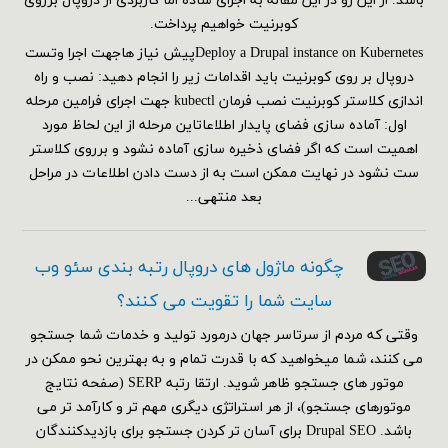
باشد. از این رو در این مقاله به اجرای ساده اما کاربردی از دروپال برروی
کوبرنیت خواهیم پرداخت.
Deploy a Drupal instance on Kubernetesپیش نیاز هاجهت اجرا وتست
دروپال بر روی کوبرنیت باید اقدامات زیر را انجام دهید: نصب و راه
اندازی کلاستر کوبرنیت نصب فرمان kubectl جهت اجرای فرامین مرحله
اول: آماده سازی فضای پایدار اطلاعاتاین مرحله از این لحاظ مورد
اهمیت است که اگر فضای ذخیره سازی آماده نشود و برروی کلاستر
ست نشود در نهایت ممکن است به از دست دادن اطلاعات در مراحل
بعد منتهی...
چگونه ماژول های دروپال رتبه بندی سئو وب
سایت شما را تقویت می کنند؟
وقتی که مردم از سرتاسر جهان درمورد تولید و خدمات شما جستجو
می کنند، شما میخواهید که با قدرت تمام و به بهترین نحو ممکن در
موتور های جستجو ظاهر شوید. ارتقا رتبه SERP (صفحه نتایج
موتورهای جستجو)، از هر استراتژی دیگری مهم تر و کارآمد تر می
باشد. Drupal SEO برای آسان تر کردن جستجو برای بازدیدکنندگان