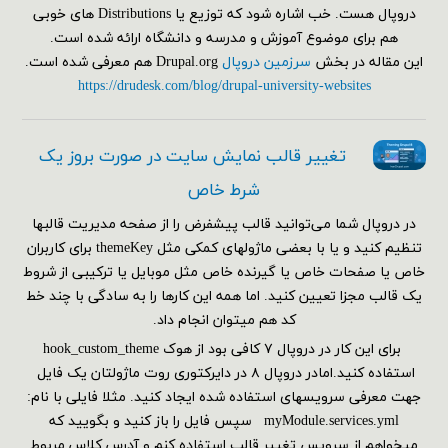
دروپال هست. خب اشاره شود که توزیع یا Distributions های خوبی
هم برای موضوع آموزش و مدرسه و دانشگاه ارائه شده است.
این مقاله در بخش
سرزمین دروپال
Drupal.org هم معرفی شده است.
https://drudesk.com/blog/drupal-university-websites
تغییر قالب نمایش سایت در صورت بروز یک
شرط خاص
در دروپال شما می‌توانید قالب پیشفرض را از صفحه مدیریت قالبها
تنظیم کنید و یا با بعضی ماژولهای کمکی مثل themeKey برای کاربران
خاص یا صفحات خاص یا گیرنده خاص مثل موبایل یا ترکیبی از شروط
یک قالب مجزا تعیین کنید. اما همه این کارها را به سادگی با چند خط
کد هم می‎توان انجام داد.
برای این کار در دروپال ۷ کافی بود از هوک hook_custom_theme
استفاده کنید.امادر دروپال ۸ در دایرکتوری روت ماژولتان یک فایل
جهت معرفی سرویسهای استفاده شده ایجاد کنید. مثلا فایلی با نام:
myModule.services.yml سپس فایل را باز کنید و بگویید که
میخواهم از سرویس تغییر قالب استفاده کنم و آدرس کلاس مربوط