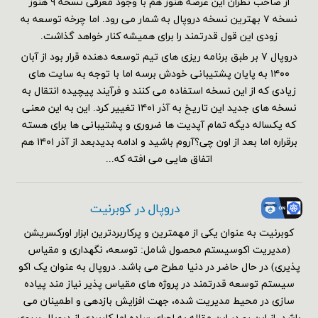
از صاحب نظران این عرصه هنوز هم با وجود معرفی نسخه ۹ هنوز
نسخه ۷ بهترین نسخه دروپال به شمار می رود. اما چرخه توسعه به
زودی این قول قدرتمند را برای همیشه کنار خواهد گذاشت.
دروپال ۷ بر طبق برنامه ریزی های تیم توسعه دهنده قرار بود از آبان
۱۴۰۰ به پایان پشتیبانی خودش برسه اما با توجه به سایت های
زیادی که از این نسخه استفاده می کنند و فرآیند پیچیده انتقال به
نسخه های جدید این تاریخ به آذر ۱۴۰۱ تغییر کرد. این به این معنی
که یکساله دیگه تمام آپدیت ها ضروری و پشتیبانی ها برای هسته
برقراره اما بعد از اون چی؟آروم باشید و ادامه بدیدبعد از آذر ۱۴۰۱ هم
اتفاق هایی می افته که...
دروپال در کوبرنیت
کوبرنیت به عنوان یکی از مهمترین و پرکاربردترین ابزار اورکسریشن
(مدیریت اکوسیستم محصول شامل: توسعه، نگهداری و مقیاس
پذیری) در حال حاضر در دنیا مطرح می باشد. دروپال به عنوان یک اکو
سیستم توسعه قدرتمند در پروژه های مقیاس پذیر نیاز مند پیاده
سازی در محیط مدیریت شده، جهت افزایش بازدهی و اطمینان می