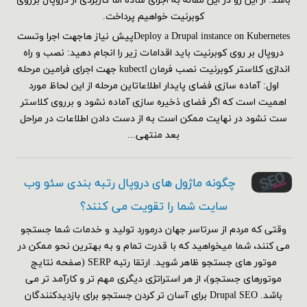
باشد. از این رو در این مقاله به اجرای ساده اما کاربردی از دروپال برروی
کوبرنیت خواهیم پرداخت.
Deploy a Drupal instance on Kubernetesپیش نیاز هاجهت اجرا وتست
دروپال بر روی کوبرنیت باید اقدامات زیر را انجام دهید: نصب و راه
اندازی کلاستر کوبرنیت نصب فرمان kubectl جهت اجرای فرامین مرحله
اول: آماده سازی فضای پایدار اطلاعاتاین مرحله از این لحاظ مورد
اهمیت است که اگر فضای ذخیره سازی آماده نشود و برروی کلاستر
ست نشود در نهایت ممکن است به از دست دادن اطلاعات در مراحل
بعد منتهی...
چگونه ماژول های دروپال رتبه بندی سئو وب
سایت شما را تقویت می کنند؟
وقتی که مردم از سرتاسر جهان درمورد تولید و خدمات شما جستجو
می کنند، شما میخواهید که با قدرت تمام و به بهترین نحو ممکن در
موتور های جستجو ظاهر شوید. ارتقا رتبه SERP (صفحه نتایج
موتورهای جستجو)، از هر استراتژی دیگری مهم تر و کارآمد تر می
باشد. Drupal SEO برای آسان تر کردن جستجو برای بازدیدکنندگان