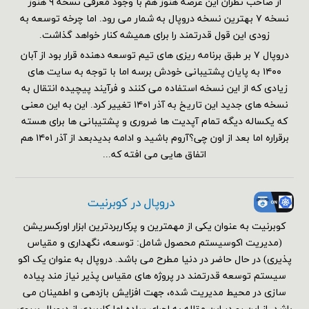
از صاحب نظران این عرصه هنوز هم با وجود معرفی نسخه ۹ هنوز
نسخه ۷ بهترین نسخه دروپال به شمار می رود. اما چرخه توسعه به
زودی این قول قدرتمند را برای همیشه کنار خواهد گذاشت.
دروپال ۷ بر طبق برنامه ریزی های تیم توسعه دهنده قرار بود از آبان
۱۴۰۰ به پایان پشتیبانی خودش برسه اما با توجه به سایت های
زیادی که از این نسخه استفاده می کنند و فرآیند پیچیده انتقال به
نسخه های جدید این تاریخ به آذر ۱۴۰۱ تغییر کرد. این به این معنی
که یکساله دیگه تمام آپدیت ها ضروری و پشتیبانی ها برای هسته
برقراره اما بعد از اون چی؟آروم باشید و ادامه بدیدبعد از آذر ۱۴۰۱ هم
اتفاق هایی می افته که...
دروپال در کوبرنیت
کوبرنیت به عنوان یکی از مهمترین و پرکاربردترین ابزار اورکسریشن
(مدیریت اکوسیستم محصول شامل: توسعه، نگهداری و مقیاس
پذیری) در حال حاضر در دنیا مطرح می باشد. دروپال به عنوان یک اکو
سیستم توسعه قدرتمند در پروژه های مقیاس پذیر نیاز مند پیاده
سازی در محیط مدیریت شده، جهت افزایش بازدهی و اطمینان می