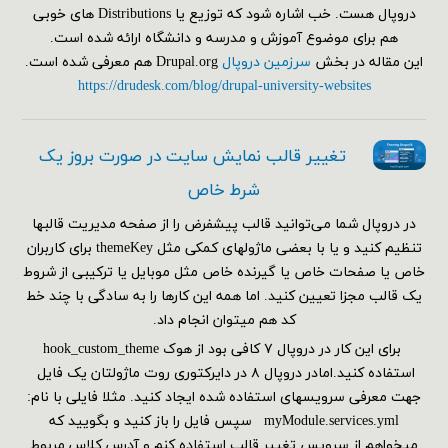
دروپال هست. خب اشاره شود که توزیع یا Distributions های خوبی
هم برای موضوع آموزش و مدرسه و دانشگاه ارائه شده است.
این مقاله در بخش
سرزمین دروپال
Drupal.org هم معرفی شده است.
https://drudesk.com/blog/drupal-university-websites
تغییر قالب نمایش سایت در صورت بروز یک
شرط خاص
در دروپال شما می‌توانید قالب پیشفرض را از صفحه مدیریت قالبها
تنظیم کنید و یا با بعضی ماژولهای کمکی مثل themeKey برای کاربران
خاص یا صفحات خاص یا گیرنده خاص مثل موبایل یا ترکیبی از شروط
یک قالب مجزا تعیین کنید. اما همه این کارها را به سادگی با چند خط
کد هم می‎توان انجام داد.
برای این کار در دروپال ۷ کافی بود از هوک hook_custom_theme
استفاده کنید.امادر دروپال ۸ در دایرکتوری روت ماژولتان یک فایل
جهت معرفی سرویسهای استفاده شده ایجاد کنید. مثلا فایلی با نام:
myModule.services.yml سپس فایل را باز کنید و بگویید که
میخواهم از سرویس تغییر قالب استفاده کنم و آدرس کلاس مربوط