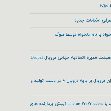
Why D
خواه با نام دلخواه توسط هوک
انتخاب اعضاء هیئت مدیره اتحادیه جهانی دروپال Drupal
مدیریت محتوای ایران دروپال بر پایه دروپال ۸ در دست تولید و
اسکی در طراحی قالب با Theme PreProccess (پیش پردازنده های