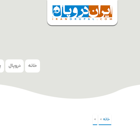
شروع
خانه
دروپال
پ
خانه
›
›
شما اینجا هستید