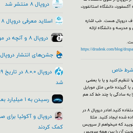
دروپال ۸ منتشر شد
 آکسفورد، دانشگاه استانفورد،
اسلاید معرفی دروپال ۸ و فیلم معرفی دروپال ۸ + دانلود
اف دروپال هست. خب اشاره
وضوع آموزش و مدرسه و دانشگاه ارائه
دروپال ۸ و آنچه در مورد این معامله بزرگ و حقیقی وجود دارد!
https://drudesk.com/blog/drupa
جشن‌های انتشار دروپال ۸
 شرط خاص
 تنظیم کنید و یا با بعضی
شد
ا صفحات خاص یا گیرنده خاص مثل موبایل
را به سادگی با چند خط کد هم
رسیدن به ۱ میلیارد بعدی با دروپال
برای این کار در دروپال ۷ کافی بود از هوک hook_custom_theme استفاده کنید.امادر دروپال ۸ در
 شده ایجاد کنید. مثلا
یل را باز کنید و بگویید که میخواهم از سرویس
کمک کردند
ولویت آن را بین همه سرویس