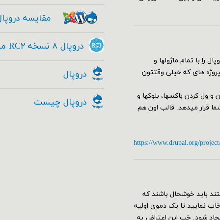
مقایسه دروپال
دروپال ۸ نسخه RC۲ منتشر شد - Drupal ۸ RC۱
سته کامل دروپال را با تمام ماژولها و
 پروژه های که خیلی وقتتون
دروپال
البی از جمله مدیریت Drag&Drop با کشیدن و ول کردن باکسها، بلوکها و
دروپال چیست
 را به کمک ماژول Geysir در اختیار شما قرار میدهد. قالب اون هم
https://www.drupal.org/project
ند باید خوشحال باشند که
قع نصب دروپال ۸ می‌توانید پروفایل umami را انتخاب نمایید تا یک دموی اولیه
جاد شود. خب این اعتراض به