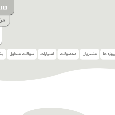
om
مر
روژه ها
مشتریان
محصولات
امتیازات
سوالات متداول
پش