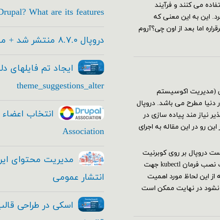
اده می کنند و فرآیند
rupal? What are its features
های جدید این تاریخ به آذر ۱۴۰۱ تغییر کرد. این به این معنی که
اره اما بعد از اون چی؟آروم
دروپال ۸.۷.۰ منتشر شد + معرفی امکانات جدید
ایجاد تم فایلهای دل
theme_suggestions_alter
یشن (مدیریت اکوسیستم
دنیا مطرح می باشد. دروپال
ر نیاز مند پیاده سازی در
ن رو در این مقاله به اجرای
Association
 نیاز هاجهت اجرا وتست دروپال بر روی کوبرنیت
باید اقدامات زیر را انجام دهید: نصب و راه اندازی کلاستر کوبرنیت نصب فرمان kubectl جهت
انتشار عمومی
ه از این لحاظ مورد اهمیت
 نشود در نهایت ممکن است