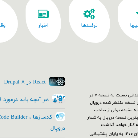
یها
ترفندها
اخبار
وقا
React در Drupal ۸
اولین نسخه دروپال ۷ در دی ۱۳۸۹ منتشر شد. در ابتدا استقبال چندانی نسبت به نسخه ۷ در
هر آنچه باید درمورد Drupal ۹ بدانید
کم نسخه ۷ خود رو به بهترین نسخه منتشر شده دروپال
ار شدند و دروپال ۷ قدرت گرفت. به عقیده برخی از صاحب
این عرصه هنوز هم با وجود معرفی نسخه ۹ هنوز نسخه ۷ بهترین نسخه دروپال به شمار
ه کنار خواهد گذاشت.
دروپال
دروپال ۷ بر طبق برنامه ریزی های تیم توسعه دهنده قرار بود از آبان ۱۴۰۰ به پایان پشتیبانی