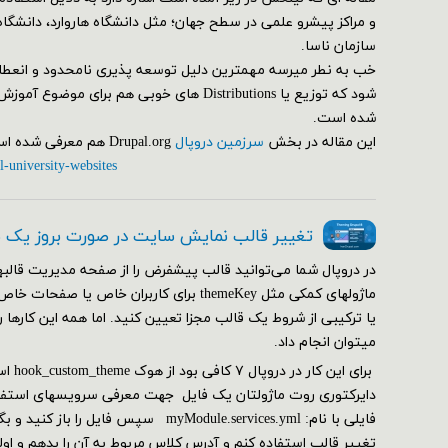
و مراکز پیشرو علمی در سطح جهان؛ مثل دانشگاه هاروارد، دانشگاه
سازمان ناسا.
خب به نطر میرسه مهمترین دلیل توسعه پذیری نامحدود و انعط
شود که توزیع یا Distributions های خوبی هم برای م
شده است.
این مقاله در بخش
سرزمین دروپال
Drupal.org هم معرفی شده است.
l-university-websites
تغییر قالب نمایش سایت در صورت بروز یک
در دروپال شما می‌توانید قالب پیشفرض را از صفحه مدیریت قالبها
ماژولهای کمکی مثل themeKey برای کاربران خاص ی
یا ترکیبی از شروط یک قالب مجزا تعیین کنید. اما همه این کارها 
می‎توان انجام داد.
دایرکتوری روت ماژولتان یک فایل جهت معرفی سرویسهای استفاده
فایلی با نام: myModule.services.yml سپس فا
تغییر قالب استفاده کنم و آدرس کلاس مربوط به آن را بدهم و ا