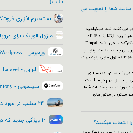
قالب)
 سایت شما را تقویت می
بسته نرم افزاری فروشگا
و می کنند، شما میخواهید
ماژول الوپیک برای دروپ
که با قدرت تمام و به بهترین نحو ممکن در موتور های جستجو ظاهر شوید. ارتقا رتبه SERP
(صفحه نتایج موتورهای جستجو)، از هر استراتژی دیگری مهم تر و کارآمد تر می باشد. Drupal
تور های جستجو است. بنابراین
وردپرس - Wordpress
استراتژی SEO سایت شما باید قبل از ایجاد سایتتان آغاز شود. Drupal ۸ ماژول هایی را به جهت
لاراول - Laravel
عتماد می شناسیم، اما بسیاری از
ی از عوامل مهم در موفقیت
سیمفونی - Symfony
 درمورد تولید و خدمات شما
حو ممکن در موتور های
۲۴ مطلب در مورد دروپال ۸ که هر مدیر ارشد فناوری باید بداند
۱۰ ویژگی جدید که در هسته دروپال ۸ قرار داده شده
 را انتخاب میکنند؟
از دروپال از سوی دانشگاه ها