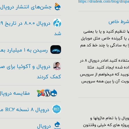
https://drudesk.com/blog/drupa
جشن‌های انتشار دروپال ۸
 شرط خاص
 تنظیم کنید و یا با بعضی
شد
ا صفحات خاص یا گیرنده خاص مثل موبایل
را به سادگی با چند خط کد هم
رسیدن به ۱ میلیارد بعدی با دروپال
برای این کار در دروپال ۷ کافی بود از هوک hook_custom_theme استفاده کنید.امادر دروپال ۸ در
 شده ایجاد کنید. مثلا
یل را باز کنید و بگویید که میخواهم از سرویس
کمک کردند
ولویت آن را بین همه سرویس
مقایسه دروپال
دروپال ۸ نسخه RC۲ منتشر شد - Drupal ۸ RC۱
سته کامل دروپال را با تمام ماژولها و
 پروژه های که خیلی وقتتون
دروپال