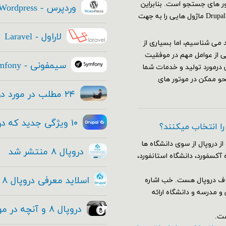
تور های جستجو است. بنابراین
وردپرس - Wordpress
استراتژی SEO سایت شما باید قبل از ایجاد سایتتان آغاز شود. Drupal ۸ ماژول هایی را به جهت
لاراول - Laravel
عتماد می شناسیم، اما بسیاری از
ی از عوامل مهم در موفقیت
سیمفونی - Symfony
 درمورد تولید و خدمات شما
حو ممکن در موتور های
۲۴ مطلب در مورد دروپال ۸ که هر مدیر ارشد فناوری باید بداند
۱۰ ویژگی جدید که در هسته دروپال ۸ قرار داده شده
 را انتخاب میکنند؟
از دروپال از سوی دانشگاه ها
دروپال ۸ منتشر شد
 آکسفورد، دانشگاه استانفورد،
اسلاید معرفی دروپال ۸ و فیلم معرفی دروپال ۸ + دانلود
اف دروپال هست. خب اشاره
وضوع آموزش و مدرسه و دانشگاه ارائه
دروپال ۸ و آنچه در مورد این معامله بزرگ و حقیقی وجود دارد!