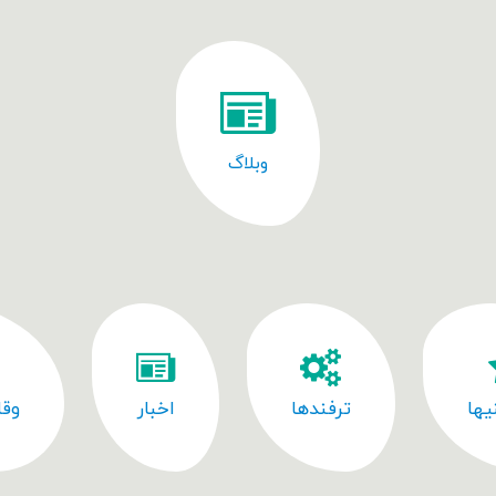
وبلاگ
یها
ترفندها
اخبار
وقا