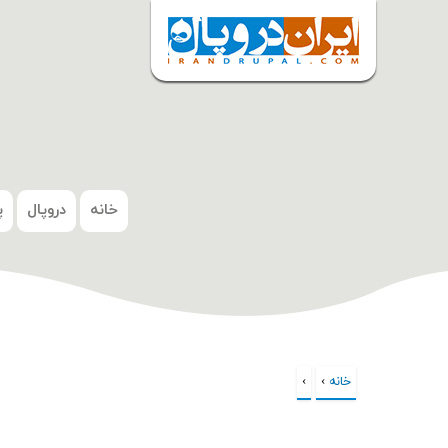
شروع
خانه
دروپال
پ
خانه
›
›
شما اینجا هستید