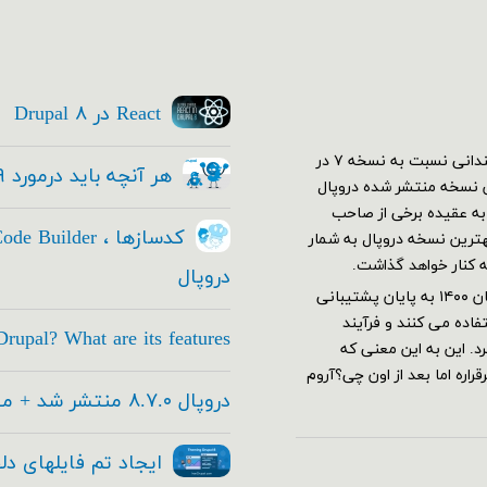
React در Drupal ۸
اولین نسخه دروپال ۷ در دی ۱۳۸۹ منتشر شد. در ابتدا استقبال چندانی نسبت به نسخه ۷ در
هر آنچه باید درمورد Drupal ۹ بدانید
کم نسخه ۷ خود رو به بهترین نسخه منتشر شده دروپال
ار شدند و دروپال ۷ قدرت گرفت. به عقیده برخی از صاحب
این عرصه هنوز هم با وجود معرفی نسخه ۹ هنوز نسخه ۷ بهترین نسخه دروپال به شمار
ه کنار خواهد گذاشت.
دروپال
دروپال ۷ بر طبق برنامه ریزی های تیم توسعه دهنده قرار بود از آبان ۱۴۰۰ به پایان پشتیبانی
اده می کنند و فرآیند
rupal? What are its features
های جدید این تاریخ به آذر ۱۴۰۱ تغییر کرد. این به این معنی که
اره اما بعد از اون چی؟آروم
دروپال ۸.۷.۰ منتشر شد + معرفی امکانات جدید
ایجاد تم فایلهای دل