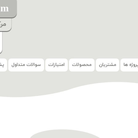
om
مر
روژه ها
مشتریان
محصولات
امتیازات
سوالات متداول
پش