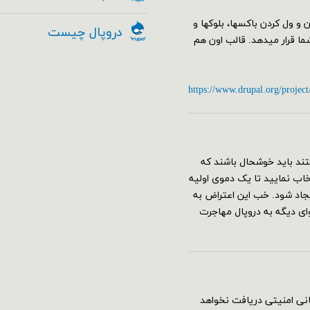
البی از جمله مدیریت Drag&Drop با کشیدن و ول کردن باکسها، بلوکها و
دروپال چیست
 را به کمک ماژول Geysir در اختیار شما قرار میدهد. قالب اون هم
https://www.drupal.org/project
ند باید خوشحال باشند که
قع نصب دروپال ۸ می‌توانید پروفایل umami را انتخاب نمایید تا یک دموی اولیه
جاد شود. خب این اعتراض به
 دیگه به دروپال مهاجرت
به روز رسانی امنیتی دریافت نخواهد