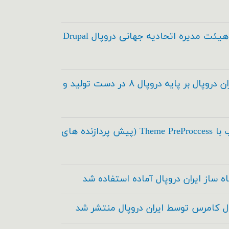
انتخاب اعضاء هیئت مدیره اتحادیه جهانی دروپال Drupal
مدیریت محتوای ایران دروپال بر پایه دروپال ۸ در دست تولید و
اسکی در طراحی قالب با Theme PreProccess (پیش پردازنده های
ه ساز ایران دروپال آماده استفاده شد
ال کامرس توسط ایران دروپال منتشر شد