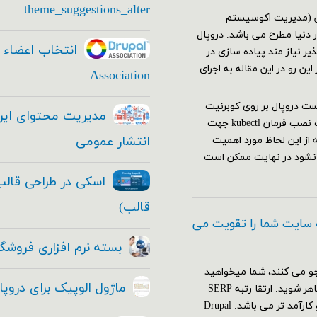
theme_suggestions_alter
یشن (مدیریت اکوسیستم
دنیا مطرح می باشد. دروپال
ر نیاز مند پیاده سازی در
ن رو در این مقاله به اجرای
Association
 نیاز هاجهت اجرا وتست دروپال بر روی کوبرنیت
باید اقدامات زیر را انجام دهید: نصب و راه اندازی کلاستر کوبرنیت نصب فرمان kubectl جهت
انتشار عمومی
ه از این لحاظ مورد اهمیت
 نشود در نهایت ممکن است
قالب)
 سایت شما را تقویت می
بسته نرم افزاری فروشگا
و می کنند، شما میخواهید
ماژول الوپیک برای دروپ
که با قدرت تمام و به بهترین نحو ممکن در موتور های جستجو ظاهر شوید. ارتقا رتبه SERP
(صفحه نتایج موتورهای جستجو)، از هر استراتژی دیگری مهم تر و کارآمد تر می باشد. Drupal