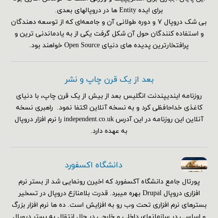
برای ایده Entity ها در دروپالهای بعدی.
بی شک دروپال ۷ و دوره طولانی آن و جامعه‌ای که از توسعه دهندگان
و استفاده کنندگان حول آن شکل گرفت یکی از به یادماندنی ترین و
پرافتخارترین پدیده های دنیای Open Source خواهند بود.
بعد از یک قرن چاپ و نشر
روزنامه ایندیپندنت انگلیس بعد از بیش از یک قرن چاپ، با دنیای
کاغذی خداحافظی کرد و به نسخه آنلاین اکتفا نمود. راهبری نسخه
آنلاین این روزنامه در این آدرس independent.co.uk را نرم افزار دروپال
به عهده دارد.
دانشگاه اکسفورد
پورتال جامع دانشگاه آکسفورد که اخیرن رونمایی شد از بستر نرم
افزاری دروپال Drupal بهره میبرد. قدرت بلامنازع دروپال در تسخیر
بسترهای نرم افزاری تحت وب رو به افزایش است. ده ها نرم افزار بزرگ
و اساسی در سازمانهای داخلی و خارجی در حال انتقال به بستر دروپال