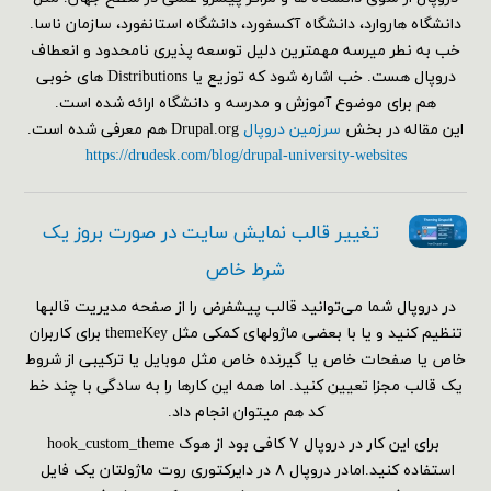
دانشگاه هاروارد، دانشگاه آکسفورد، دانشگاه استانفورد، سازمان ناسا.
خب به نطر میرسه مهمترین دلیل توسعه پذیری نامحدود و انعطاف
دروپال هست. خب اشاره شود که توزیع یا Distributions های خوبی
هم برای موضوع آموزش و مدرسه و دانشگاه ارائه شده است.
این مقاله در بخش
سرزمین دروپال
Drupal.org هم معرفی شده است.
https://drudesk.com/blog/drupal-university-websites
تغییر قالب نمایش سایت در صورت بروز یک
شرط خاص
در دروپال شما می‌توانید قالب پیشفرض را از صفحه مدیریت قالبها
تنظیم کنید و یا با بعضی ماژولهای کمکی مثل themeKey برای کاربران
خاص یا صفحات خاص یا گیرنده خاص مثل موبایل یا ترکیبی از شروط
یک قالب مجزا تعیین کنید. اما همه این کارها را به سادگی با چند خط
کد هم می‎توان انجام داد.
برای این کار در دروپال ۷ کافی بود از هوک hook_custom_theme
استفاده کنید.امادر دروپال ۸ در دایرکتوری روت ماژولتان یک فایل