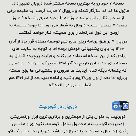
نسخه ۷ خود رو به بهترین نسخه منتشر شده دروپال تغییر داد.
ماژول ها کم کم سازگار شدند و دروپال ۷ قدرت گرفت. به عقیده برخی
از صاحب نظران این عرصه هنوز هم با وجود معرفی نسخه ۹ هنوز
نسخه ۷ بهترین نسخه دروپال به شمار می رود. اما چرخه توسعه به
زودی این قول قدرتمند را برای همیشه کنار خواهد گذاشت.
دروپال ۷ بر طبق برنامه ریزی های تیم توسعه دهنده قرار بود از آبان
۱۴۰۰ به پایان پشتیبانی خودش برسه اما با توجه به سایت های
زیادی که از این نسخه استفاده می کنند و فرآیند پیچیده انتقال به
نسخه های جدید این تاریخ به آذر ۱۴۰۱ تغییر کرد. این به این معنی
که یکساله دیگه تمام آپدیت ها ضروری و پشتیبانی ها برای هسته
برقراره اما بعد از اون چی؟آروم باشید و ادامه بدیدبعد از آذر ۱۴۰۱ هم
اتفاق هایی می افته که...
دروپال در کوبرنیت
کوبرنیت به عنوان یکی از مهمترین و پرکاربردترین ابزار اورکسریشن
(مدیریت اکوسیستم محصول شامل: توسعه، نگهداری و مقیاس
پذیری) در حال حاضر در دنیا مطرح می باشد. دروپال به عنوان یک اکو