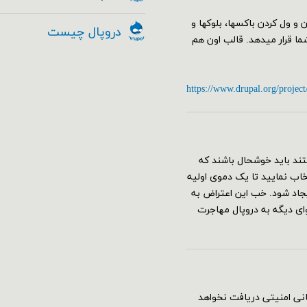
البی از جمله مدیریت Drag&Drop با کشیدن و ول کردن باکسها، بلوکها و
دروپال چیست
 را به کمک ماژول Geysir در اختیار شما قرار میدهد. قالب اون هم
https://www.drupal.org/project
ند باید خوشحال باشند که
قع نصب دروپال ۸ می‌توانید پروفایل umami را انتخاب نمایید تا یک دموی اولیه
جاد شود. خب این اعتراض به
 دیگه به دروپال مهاجرت
به روز رسانی امنیتی دریافت نخواهد