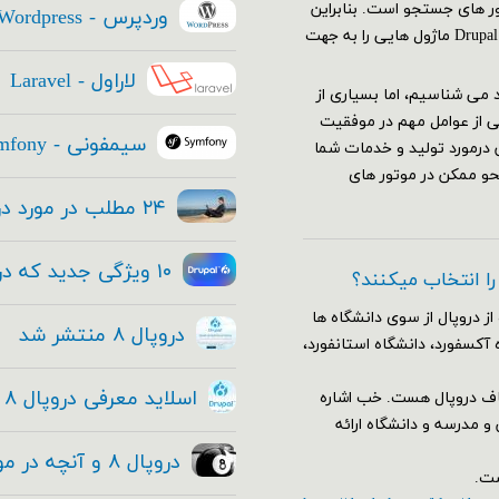
تور های جستجو است. بنابراین
وردپرس - Wordpress
استراتژی SEO سایت شما باید قبل از ایجاد سایتتان آغاز شود. Drupal ۸ ماژول هایی را به جهت
لاراول - Laravel
عتماد می شناسیم، اما بسیاری از
ی از عوامل مهم در موفقیت
سیمفونی - Symfony
 درمورد تولید و خدمات شما
حو ممکن در موتور های
۲۴ مطلب در مورد دروپال ۸ که هر مدیر ارشد فناوری باید بداند
۱۰ ویژگی جدید که در هسته دروپال ۸ قرار داده شده
 را انتخاب میکنند؟
از دروپال از سوی دانشگاه ها
دروپال ۸ منتشر شد
 آکسفورد، دانشگاه استانفورد،
اسلاید معرفی دروپال ۸ و فیلم معرفی دروپال ۸ + دانلود
اف دروپال هست. خب اشاره
وضوع آموزش و مدرسه و دانشگاه ارائه
دروپال ۸ و آنچه در مورد این معامله بزرگ و حقیقی وجود دارد!