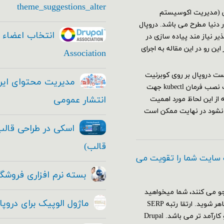
theme_suggestions_alter
یشن (مدیریت اکوسیستم
دنیا مطرح می باشد. دروپال
ر نیاز مند پیاده سازی در
ن رو در این مقاله به اجرای
Association
 نیاز هاجهت اجرا وتست دروپال بر روی کوبرنیت
باید اقدامات زیر را انجام دهید: نصب و راه اندازی کلاستر کوبرنیت نصب فرمان kubectl جهت
انتشار عمومی
ه از این لحاظ مورد اهمیت
 نشود در نهایت ممکن است
قالب)
 سایت شما را تقویت می
بسته نرم افزاری فروشگا
و می کنند، شما میخواهید
ماژول الوپیک برای دروپ
که با قدرت تمام و به بهترین نحو ممکن در موتور های جستجو ظاهر شوید. ارتقا رتبه SERP
(صفحه نتایج موتورهای جستجو)، از هر استراتژی دیگری مهم تر و کارآمد تر می باشد. Drupal