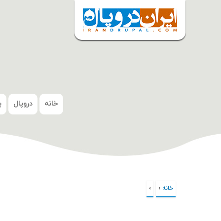
شروع
خانه
دروپال
پ
خانه
›
›
شما اینجا هستید