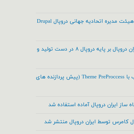
انتخاب اعضاء هیئت مدیره اتحادیه جهانی دروپال Drupal
مدیریت محتوای ایران دروپال بر پایه دروپال ۸ در دست تولید و
اسکی در طراحی قالب با Theme PreProccess (پیش پردازنده های
ه ساز ایران دروپال آماده استفاده شد
ال کامرس توسط ایران دروپال منتشر شد