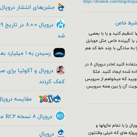
https://drudesk.com/blog/drupa
جشن‌های انتشار دروپال ۸
 شرط خاص
 تنظیم کنید و یا با بعضی
شد
ا صفحات خاص یا گیرنده خاص مثل موبایل
را به سادگی با چند خط کد هم
رسیدن به ۱ میلیارد بعدی با دروپال
برای این کار در دروپال ۷ کافی بود از هوک hook_custom_theme استفاده کنید.امادر دروپال ۸ در
 شده ایجاد کنید. مثلا
یل را باز کنید و بگویید که میخواهم از سرویس
کمک کردند
ولویت آن را بین همه سرویس
مقایسه دروپال
دروپال ۸ نسخه RC۲ منتشر شد - Drupal ۸ RC۱
سته کامل دروپال را با تمام ماژولها و
 پروژه های که خیلی وقتتون
دروپال