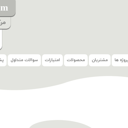
om
مر
روژه ها
مشتریان
محصولات
امتیازات
سوالات متداول
پش