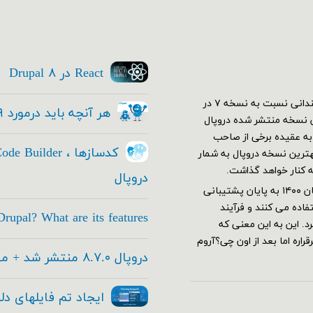
React در Drupal ۸
اولین نسخه دروپال ۷ در دی ۱۳۸۹ منتشر شد. در ابتدا استقبال چندانی نسبت به نسخه ۷ در
هر آنچه باید درمورد Drupal ۹ بدانید
کم نسخه ۷ خود رو به بهترین نسخه منتشر شده دروپال
ار شدند و دروپال ۷ قدرت گرفت. به عقیده برخی از صاحب
این عرصه هنوز هم با وجود معرفی نسخه ۹ هنوز نسخه ۷ بهترین نسخه دروپال به شمار
ه کنار خواهد گذاشت.
دروپال
دروپال ۷ بر طبق برنامه ریزی های تیم توسعه دهنده قرار بود از آبان ۱۴۰۰ به پایان پشتیبانی
اده می کنند و فرآیند
rupal? What are its features
های جدید این تاریخ به آذر ۱۴۰۱ تغییر کرد. این به این معنی که
اره اما بعد از اون چی؟آروم
دروپال ۸.۷.۰ منتشر شد + معرفی امکانات جدید
ایجاد تم فایلهای دل