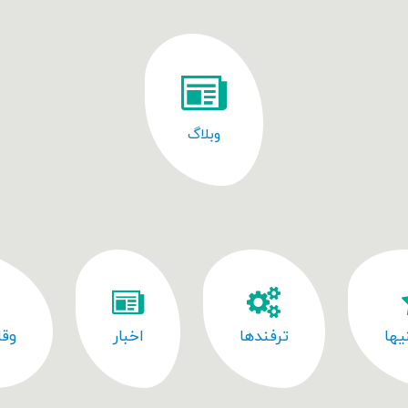
وبلاگ
یها
ترفندها
اخبار
وقا