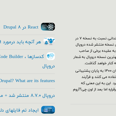
React در Drupal ۸
اولین نسخه دروپال ۷ در دی ۱۳۸۹ منتشر شد. در ابتدا استقبال چندانی نسبت به نسخه ۷ در
هر آنچه باید درمورد Drupal ۹ بدانید
کم نسخه ۷ خود رو به بهترین نسخه منتشر شده دروپال
ار شدند و دروپال ۷ قدرت گرفت. به عقیده برخی از صاحب
این عرصه هنوز هم با وجود معرفی نسخه ۹ هنوز نسخه ۷ بهترین نسخه دروپال به شمار
ه کنار خواهد گذاشت.
دروپال
دروپال ۷ بر طبق برنامه ریزی های تیم توسعه دهنده قرار بود از آبان ۱۴۰۰ به پایان پشتیبانی
اده می کنند و فرآیند
rupal? What are its features
های جدید این تاریخ به آذر ۱۴۰۱ تغییر کرد. این به این معنی که
اره اما بعد از اون چی؟آروم
دروپال ۸.۷.۰ منتشر شد + معرفی امکانات جدید
ایجاد تم فایلهای دل