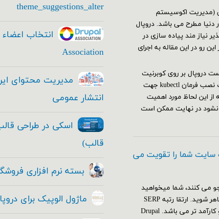
theme_suggestions_alter
یشن (مدیریت اکوسیستم
دنیا مطرح می باشد. دروپال
ر نیاز مند پیاده سازی در
ن رو در این مقاله به اجرای
Association
 نیاز هاجهت اجرا وتست دروپال بر روی کوبرنیت
باید اقدامات زیر را انجام دهید: نصب و راه اندازی کلاستر کوبرنیت نصب فرمان kubectl جهت
انتشار عمومی
ه از این لحاظ مورد اهمیت
 نشود در نهایت ممکن است
قالب)
 سایت شما را تقویت می
بسته نرم افزاری فروشگا
و می کنند، شما میخواهید
ماژول الوپیک برای دروپ
که با قدرت تمام و به بهترین نحو ممکن در موتور های جستجو ظاهر شوید. ارتقا رتبه SERP
(صفحه نتایج موتورهای جستجو)، از هر استراتژی دیگری مهم تر و کارآمد تر می باشد. Drupal