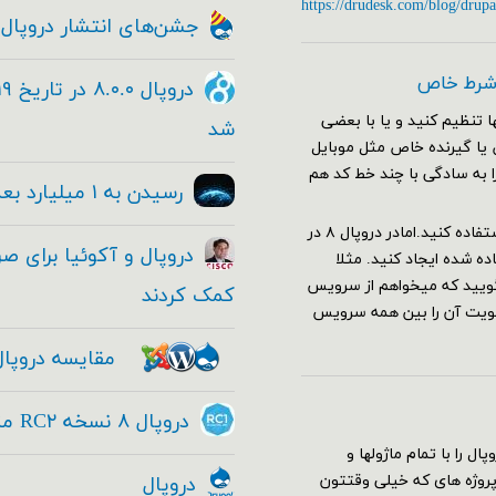
https://drudesk.com/blog/drupa
جشن‌های انتشار دروپال ۸
 شرط خاص
 تنظیم کنید و یا با بعضی
شد
ا صفحات خاص یا گیرنده خاص مثل موبایل
را به سادگی با چند خط کد هم
رسیدن به ۱ میلیارد بعدی با دروپال
برای این کار در دروپال ۷ کافی بود از هوک hook_custom_theme استفاده کنید.امادر دروپال ۸ در
 شده ایجاد کنید. مثلا
یل را باز کنید و بگویید که میخواهم از سرویس
کمک کردند
ولویت آن را بین همه سرویس
مقایسه دروپال
دروپال ۸ نسخه RC۲ منتشر شد - Drupal ۸ RC۱
سته کامل دروپال را با تمام ماژولها و
 پروژه های که خیلی وقتتون
دروپال