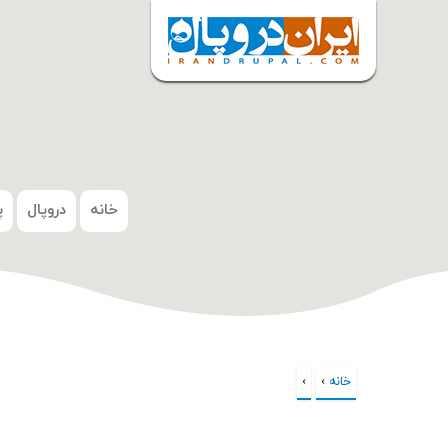
شروع
خانه
دروپال
پ
خانه
›
›
شما اینجا هستید