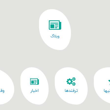
وبلاگ
یها
ترفندها
اخبار
وقا