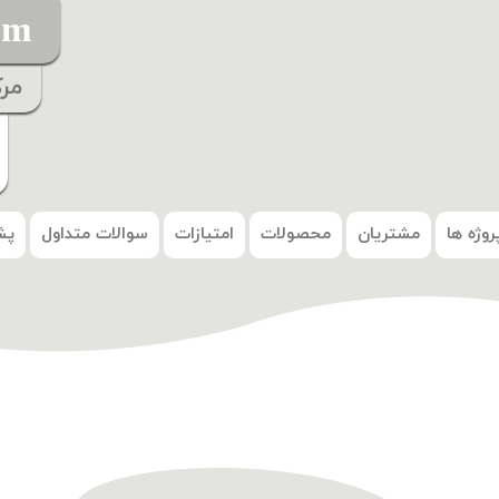
om
مر
روژه ها
مشتریان
محصولات
امتیازات
سوالات متداول
پش