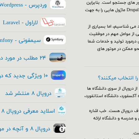
تور های جستجو است. بنابراین
وردپرس - Wordpress
استراتژی SEO سایت شما باید قبل از ایجاد سایتتان آغاز شود. Drupal ۸ ماژول هایی را به جهت
لاراول - Laravel
عتماد می شناسیم، اما بسیاری از
ی از عوامل مهم در موفقیت
سیمفونی - Symfony
 درمورد تولید و خدمات شما
حو ممکن در موتور های
۲۴ مطلب در مورد دروپال ۸ که هر مدیر ارشد فناوری باید بداند
۱۰ ویژگی جدید که در هسته دروپال ۸ قرار داده شده
 را انتخاب میکنند؟
از دروپال از سوی دانشگاه ها
دروپال ۸ منتشر شد
 آکسفورد، دانشگاه استانفورد،
اسلاید معرفی دروپال ۸ و فیلم معرفی دروپال ۸ + دانلود
اف دروپال هست. خب اشاره
وضوع آموزش و مدرسه و دانشگاه ارائه
دروپال ۸ و آنچه در مورد این معامله بزرگ و حقیقی وجود دارد!