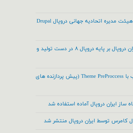
انتخاب اعضاء هیئت مدیره اتحادیه جهانی دروپال Drupal
مدیریت محتوای ایران دروپال بر پایه دروپال ۸ در دست تولید و
اسکی در طراحی قالب با Theme PreProccess (پیش پردازنده های
ه ساز ایران دروپال آماده استفاده شد
ال کامرس توسط ایران دروپال منتشر شد