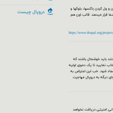
البی از جمله مدیریت Drag&Drop با کشیدن و ول کردن باکسها، بلوکها و
دروپال چیست
 را به کمک ماژول Geysir در اختیار شما قرار میدهد. قالب اون هم
https://www.drupal.org/project
ند باید خوشحال باشند که
قع نصب دروپال ۸ می‌توانید پروفایل umami را انتخاب نمایید تا یک دموی اولیه
جاد شود. خب این اعتراض به
 دیگه به دروپال مهاجرت
به روز رسانی امنیتی دریافت نخواهد