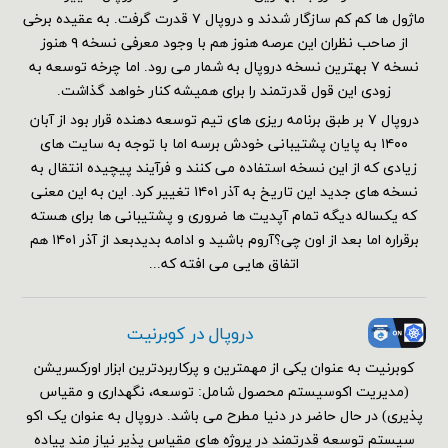
ماژول ها کم کم سازگار شدند و دروپال ۷ قدرت گرفت. به عقیده برخی
از صاحب نظران این عرصه هنوز هم با وجود معرفی نسخه ۹ هنوز
نسخه ۷ بهترین نسخه دروپال به شمار می رود. اما چرخه توسعه به
زودی این قول قدرتمند را برای همیشه کنار خواهد گذاشت.
دروپال ۷ بر طبق برنامه ریزی های تیم توسعه دهنده قرار بود از آبان
۱۴۰۰ به پایان پشتیبانی خودش برسه اما با توجه به سایت های
زیادی که از این نسخه استفاده می کنند و فرآیند پیچیده انتقال به
نسخه های جدید این تاریخ به آذر ۱۴۰۱ تغییر کرد. این به این معنی
که یکساله دیگه تمام آپدیت ها ضروری و پشتیبانی ها برای هسته
برقراره اما بعد از اون چی؟آروم باشید و ادامه بدیدبعد از آذر ۱۴۰۱ هم
اتفاق هایی می افته که...
دروپال در کوبرنیت
کوبرنیت به عنوان یکی از مهمترین و پرکاربردترین ابزار اورکسریشن
(مدیریت اکوسیستم محصول شامل: توسعه، نگهداری و مقیاس
پذیری) در حال حاضر در دنیا مطرح می باشد. دروپال به عنوان یک اکو
سیستم توسعه قدرتمند در پروژه های مقیاس پذیر نیاز مند پیاده