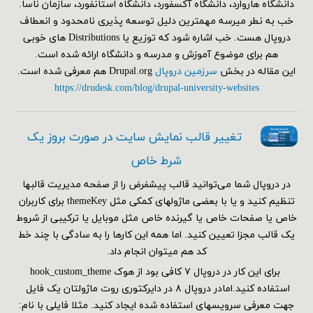
دانشگاه هاروارد، دانشگاه آکسفورد، دانشگاه استانفورد، سازمان ناسا.
خب به نطر میرسه مهمترین دلیل توسعه پذیری نامحدود و انعطاف
دروپال هست. خب اشاره شود که توزیع یا Distributions های خوبی
هم برای موضوع آموزش و مدرسه و دانشگاه ارائه شده است.
این مقاله در بخش
سرزمین دروپال
Drupal.org هم معرفی شده است.
https://drudesk.com/blog/drupal-university-websites
تغییر قالب نمایش سایت در صورت بروز یک
شرط خاص
در دروپال شما می‌توانید قالب پیشفرض را از صفحه مدیریت قالبها
تنظیم کنید و یا با بعضی ماژولهای کمکی مثل themeKey برای کاربران
خاص یا صفحات خاص یا گیرنده خاص مثل موبایل یا ترکیبی از شروط
یک قالب مجزا تعیین کنید. اما همه این کارها را به سادگی با چند خط
کد هم می‎توان انجام داد.
برای این کار در دروپال ۷ کافی بود از هوک hook_custom_theme
استفاده کنید.امادر دروپال ۸ در دایرکتوری روت ماژولتان یک فایل
جهت معرفی سرویسهای استفاده شده ایجاد کنید. مثلا فایلی با نام: