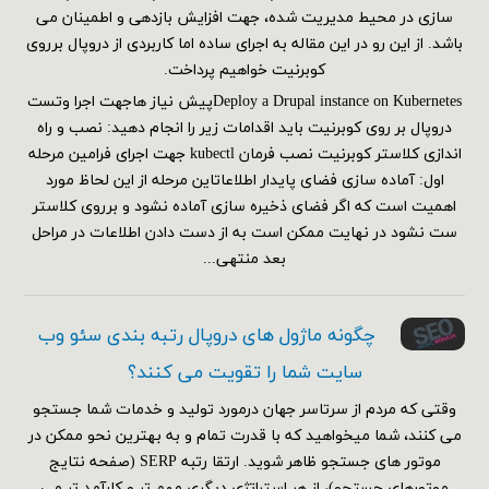
سازی در محیط مدیریت شده، جهت افزایش بازدهی و اطمینان می
باشد. از این رو در این مقاله به اجرای ساده اما کاربردی از دروپال برروی
کوبرنیت خواهیم پرداخت.
Deploy a Drupal instance on Kubernetesپیش نیاز هاجهت اجرا وتست
دروپال بر روی کوبرنیت باید اقدامات زیر را انجام دهید: نصب و راه
اندازی کلاستر کوبرنیت نصب فرمان kubectl جهت اجرای فرامین مرحله
اول: آماده سازی فضای پایدار اطلاعاتاین مرحله از این لحاظ مورد
اهمیت است که اگر فضای ذخیره سازی آماده نشود و برروی کلاستر
ست نشود در نهایت ممکن است به از دست دادن اطلاعات در مراحل
بعد منتهی...
چگونه ماژول های دروپال رتبه بندی سئو وب
سایت شما را تقویت می کنند؟
وقتی که مردم از سرتاسر جهان درمورد تولید و خدمات شما جستجو
می کنند، شما میخواهید که با قدرت تمام و به بهترین نحو ممکن در
موتور های جستجو ظاهر شوید. ارتقا رتبه SERP (صفحه نتایج
موتورهای جستجو)، از هر استراتژی دیگری مهم تر و کارآمد تر می