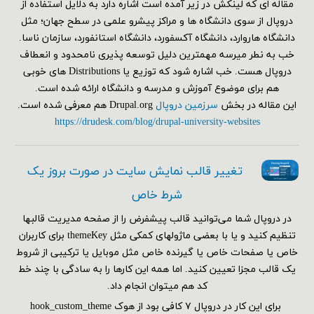
مقاله ای که لینکش در زیر آمده است اشاره دارد به دلایل استفاده از
دروپال از سوی دانشگاه ها و مراکز پیشرو علمی در سطح جهان؛ مثل
دانشگاه هاروارد، دانشگاه آکسفورد، دانشگاه استانفورد، سازمان ناسا.
خب به نطر میرسه مهمترین دلیل توسعه پذیری نامحدود و انعطاف
دروپال هست. خب اشاره شود که توزیع یا Distributions های خوبی
هم برای موضوع آموزش و مدرسه و دانشگاه ارائه شده است.
این مقاله در بخش
سرزمین دروپال
Drupal.org هم معرفی شده است.
https://drudesk.com/blog/drupal-university-websites
تغییر قالب نمایش سایت در صورت بروز یک
شرط خاص
در دروپال شما می‌توانید قالب پیشفرض را از صفحه مدیریت قالبها
تنظیم کنید و یا با بعضی ماژولهای کمکی مثل themeKey برای کاربران
خاص یا صفحات خاص یا گیرنده خاص مثل موبایل یا ترکیبی از شروط
یک قالب مجزا تعیین کنید. اما همه این کارها را به سادگی با چند خط
کد هم می‎توان انجام داد.
برای این کار در دروپال ۷ کافی بود از هوک hook_custom_theme