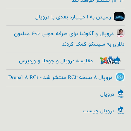
۱۳۹۴) منتشر خواهد شد
رسیدن به ۱ میلیارد بعدی با دروپال
دروپال و آکوئیا برای صرفه جویی ۴۰۰ میلیون
دلاری به سیسکو کمک کردند
مقایسه دروپال و جوملا و وردپرس
دروپال ۸ نسخه RC۲ منتشر شد - Drupal ۸ RC۱
دروپال
دروپال چیست