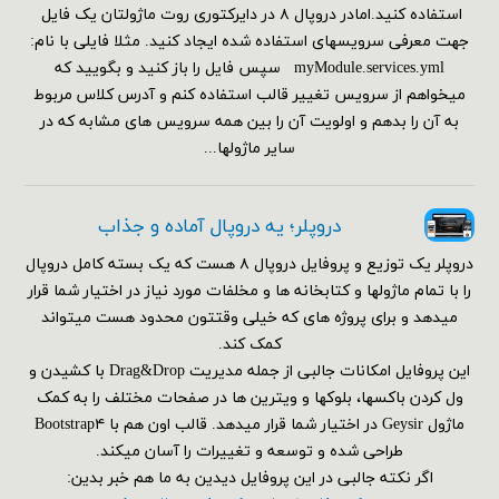
استفاده کنید.امادر دروپال ۸ در دایرکتوری روت ماژولتان یک فایل
جهت معرفی سرویسهای استفاده شده ایجاد کنید. مثلا فایلی با نام:
myModule.services.yml سپس فایل را باز کنید و بگویید که
میخواهم از سرویس تغییر قالب استفاده کنم و آدرس کلاس مربوط
به آن را بدهم و اولویت آن را بین همه سرویس های مشابه که در
سایر ماژولها...
دروپلر؛ یه دروپال آماده و جذاب
دروپلر یک توزیع و پروفایل دروپال ۸ هست که یک بسته کامل دروپال
را با تمام ماژولها و کتابخانه ها و مخلفات مورد نیاز در اختیار شما قرار
میدهد و برای پروژه های که خیلی وقتتون محدود هست میتواند
کمک کند.
این پروفایل امکانات جالبی از جمله مدیریت Drag&Drop با کشیدن و
ول کردن باکسها، بلوکها و ویترین ها در صفحات مختلف را به کمک
ماژول Geysir در اختیار شما قرار میدهد. قالب اون هم با Bootstrap۴
طراحی شده و توسعه و تغییرات را آسان میکند.
اگر نکته جالبی در این پروفایل دیدین به ما هم خبر بدین: