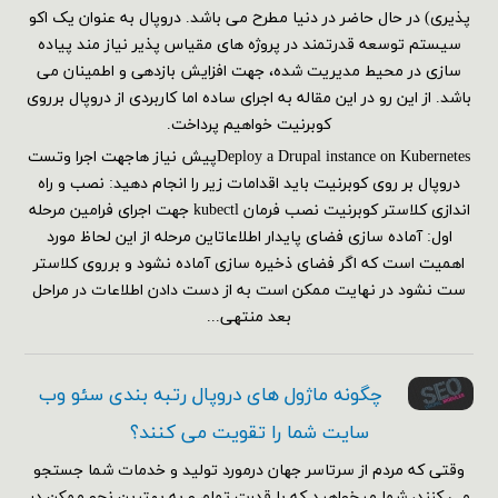
پذیری) در حال حاضر در دنیا مطرح می باشد. دروپال به عنوان یک اکو
سیستم توسعه قدرتمند در پروژه های مقیاس پذیر نیاز مند پیاده
سازی در محیط مدیریت شده، جهت افزایش بازدهی و اطمینان می
باشد. از این رو در این مقاله به اجرای ساده اما کاربردی از دروپال برروی
کوبرنیت خواهیم پرداخت.
Deploy a Drupal instance on Kubernetesپیش نیاز هاجهت اجرا وتست
دروپال بر روی کوبرنیت باید اقدامات زیر را انجام دهید: نصب و راه
اندازی کلاستر کوبرنیت نصب فرمان kubectl جهت اجرای فرامین مرحله
اول: آماده سازی فضای پایدار اطلاعاتاین مرحله از این لحاظ مورد
اهمیت است که اگر فضای ذخیره سازی آماده نشود و برروی کلاستر
ست نشود در نهایت ممکن است به از دست دادن اطلاعات در مراحل
بعد منتهی...
چگونه ماژول های دروپال رتبه بندی سئو وب
سایت شما را تقویت می کنند؟
وقتی که مردم از سرتاسر جهان درمورد تولید و خدمات شما جستجو
می کنند، شما میخواهید که با قدرت تمام و به بهترین نحو ممکن در