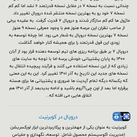
چندانی نسبت به نسخه ۷ در مقابل نسخه قدرتمند ۶ نشد اما کم کم
نسخه ۷ خود رو به بهترین نسخه منتشر شده دروپال تغییر داد.
ماژول ها کم کم سازگار شدند و دروپال ۷ قدرت گرفت. به عقیده برخی
از صاحب نظران این عرصه هنوز هم با وجود معرفی نسخه ۹ هنوز
نسخه ۷ بهترین نسخه دروپال به شمار می رود. اما چرخه توسعه به
زودی این قول قدرتمند را برای همیشه کنار خواهد گذاشت.
دروپال ۷ بر طبق برنامه ریزی های تیم توسعه دهنده قرار بود از آبان
۱۴۰۰ به پایان پشتیبانی خودش برسه اما با توجه به سایت های
زیادی که از این نسخه استفاده می کنند و فرآیند پیچیده انتقال به
نسخه های جدید این تاریخ به آذر ۱۴۰۱ تغییر کرد. این به این معنی
که یکساله دیگه تمام آپدیت ها ضروری و پشتیبانی ها برای هسته
برقراره اما بعد از اون چی؟آروم باشید و ادامه بدیدبعد از آذر ۱۴۰۱ هم
اتفاق هایی می افته که...
دروپال در کوبرنیت
کوبرنیت به عنوان یکی از مهمترین و پرکاربردترین ابزار اورکسریشن
(مدیریت اکوسیستم محصول شامل: توسعه، نگهداری و مقیاس