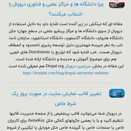
چرا دانشگاه ها و مراکز علمی و فناوری دروپال را
انتخاب میکنند؟
مقاله ای که لینکش در زیر آمده است اشاره دارد به دلایل استفاده از
دروپال از سوی دانشگاه ها و مراکز پیشرو علمی در سطح جهان؛ مثل
دانشگاه هاروارد، دانشگاه آکسفورد، دانشگاه استانفورد، سازمان ناسا.
خب به نطر میرسه مهمترین دلیل توسعه پذیری نامحدود و انعطاف
دروپال هست. خب اشاره شود که توزیع یا Distributions های خوبی
هم برای موضوع آموزش و مدرسه و دانشگاه ارائه شده است.
این مقاله در بخش
سرزمین دروپال
Drupal.org هم معرفی شده است.
https://drudesk.com/blog/drupal-university-websites
تغییر قالب نمایش سایت در صورت بروز یک
شرط خاص
در دروپال شما می‌توانید قالب پیشفرض را از صفحه مدیریت قالبها
تنظیم کنید و یا با بعضی ماژولهای کمکی مثل themeKey برای کاربران
خاص یا صفحات خاص یا گیرنده خاص مثل موبایل یا ترکیبی از شروط