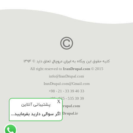
کلیه حقوق این وبگاه به
ایران دروپال
تعلق دارد © ۱۳۹۴
All right reserved to
IranDrupal.com
© 2015
info@IranDrupal.com
IranDrupal.com@Gmail.com
+98 - 21 - 33 39 46 33
+98 - 935 - 535 39 39
X
پشتیبانی آنلاین
IranDrupal.com
اگر سوالی دارید بفرمایید...
IranDrupal.ir