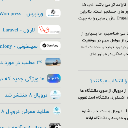
(صفحه نتایج موتورهای جستجو)، از هر استراتژی دیگری مهم تر و کارآمد تر می باشد. Drupal
تور های جستجو است. بنابراین
وردپرس - Wordpress
استراتژی SEO سایت شما باید قبل از ایجاد سایتتان آغاز شود. Drupal ۸ ماژول هایی را به جهت
لاراول - Laravel
عتماد می شناسیم، اما بسیاری از
ی از عوامل مهم در موفقیت
سیمفونی - Symfony
 درمورد تولید و خدمات شما
حو ممکن در موتور های
۲۴ مطلب در مورد دروپال ۸ که هر مدیر ارشد فناوری باید بداند
۱۰ ویژگی جدید که در هسته دروپال ۸ قرار داده شده
 را انتخاب میکنند؟
از دروپال از سوی دانشگاه ها
دروپال ۸ منتشر شد
 آکسفورد، دانشگاه استانفورد،
اسلاید معرفی دروپال ۸ و فیلم معرفی دروپال ۸ + دانلود
اف دروپال هست. خب اشاره
وضوع آموزش و مدرسه و دانشگاه ارائه
دروپال ۸ و آنچه در مورد این معامله بزرگ و حقیقی وجود دارد!