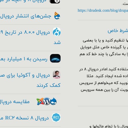
https://drudesk.com/blog/drupa
جشن‌های انتشار دروپال ۸
 شرط خاص
 تنظیم کنید و یا با بعضی
شد
ا صفحات خاص یا گیرنده خاص مثل موبایل
را به سادگی با چند خط کد هم
رسیدن به ۱ میلیارد بعدی با دروپال
برای این کار در دروپال ۷ کافی بود از هوک hook_custom_theme استفاده کنید.امادر دروپال ۸ در
 شده ایجاد کنید. مثلا
یل را باز کنید و بگویید که میخواهم از سرویس
کمک کردند
ولویت آن را بین همه سرویس
مقایسه دروپال
دروپال ۸ نسخه RC۲ منتشر شد - Drupal ۸ RC۱
سته کامل دروپال را با تمام ماژولها و