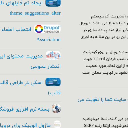
ایجاد تم فایلهای دل
theme_suggestions_alter
یشن (مدیریت اکوسیستم
دنیا مطرح می باشد. دروپال
ر نیاز مند پیاده سازی در
ن رو در این مقاله به اجرای
Association
 نیاز هاجهت اجرا وتست دروپال بر روی کوبرنیت
باید اقدامات زیر را انجام دهید: نصب و راه اندازی کلاستر کوبرنیت نصب فرمان kubectl جهت
انتشار عمومی
ه از این لحاظ مورد اهمیت
 نشود در نهایت ممکن است
قالب)
 سایت شما را تقویت می
بسته نرم افزاری فروشگا
و می کنند، شما میخواهید
ماژول الوپیک برای دروپ
که با قدرت تمام و به بهترین نحو ممکن در موتور های جستجو ظاهر شوید. ارتقا رتبه SERP