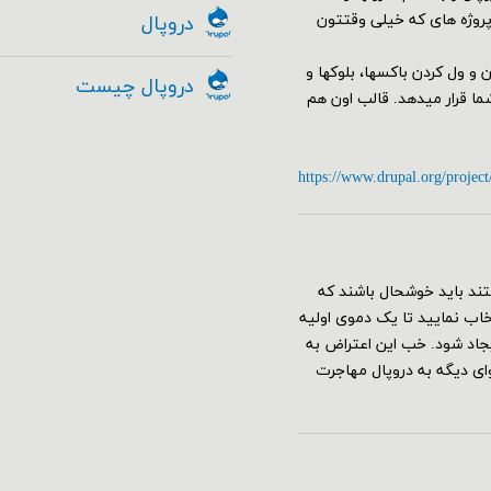
 پروژه های که خیلی وقتتون
دروپال
البی از جمله مدیریت Drag&Drop با کشیدن و ول کردن باکسها، بلوکها و
دروپال چیست
 را به کمک ماژول Geysir در اختیار شما قرار میدهد. قالب اون هم
https://www.drupal.org/project
ند باید خوشحال باشند که
قع نصب دروپال ۸ می‌توانید پروفایل umami را انتخاب نمایید تا یک دموی اولیه
جاد شود. خب این اعتراض به
 دیگه به دروپال مهاجرت