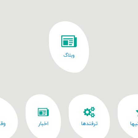
وبلاگ
یها
ترفندها
اخبار
وقا