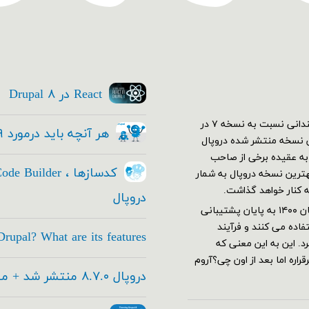
React در Drupal ۸
اولین نسخه دروپال ۷ در دی ۱۳۸۹ منتشر شد. در ابتدا استقبال چندانی نسبت به نسخه ۷ در
هر آنچه باید درمورد Drupal ۹ بدانید
کم نسخه ۷ خود رو به بهترین نسخه منتشر شده دروپال
ار شدند و دروپال ۷ قدرت گرفت. به عقیده برخی از صاحب
این عرصه هنوز هم با وجود معرفی نسخه ۹ هنوز نسخه ۷ بهترین نسخه دروپال به شمار
ه کنار خواهد گذاشت.
دروپال
دروپال ۷ بر طبق برنامه ریزی های تیم توسعه دهنده قرار بود از آبان ۱۴۰۰ به پایان پشتیبانی
اده می کنند و فرآیند
rupal? What are its features
های جدید این تاریخ به آذر ۱۴۰۱ تغییر کرد. این به این معنی که
اره اما بعد از اون چی؟آروم
دروپال ۸.۷.۰ منتشر شد + معرفی امکانات جدید