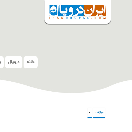
شروع
خانه
دروپال
پ
خانه
›
›
شما اینجا هستید