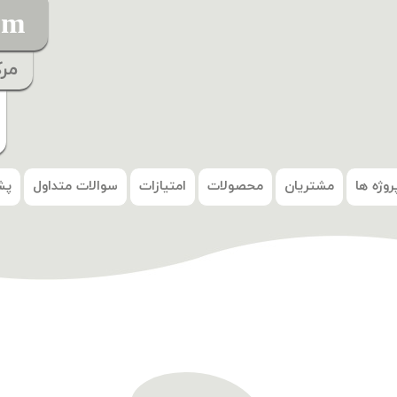
om
مر
روژه ها
مشتریان
محصولات
امتیازات
سوالات متداول
پش