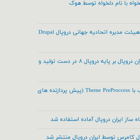
خواه با نام دلخواه توسط هوک
انتخاب اعضاء هیئت مدیره اتحادیه جهانی دروپال Drupal
مدیریت محتوای ایران دروپال بر پایه دروپال ۸ در دست تولید و
اسکی در طراحی قالب با Theme PreProccess (پیش پردازنده های
ه ساز ایران دروپال آماده استفاده شد
ال کامرس توسط ایران دروپال منتشر شد