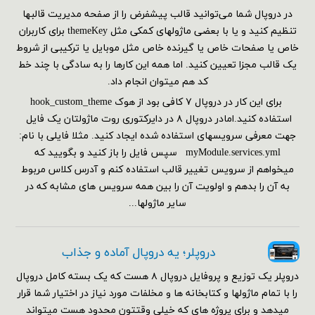
در دروپال شما می‌توانید قالب پیشفرض را از صفحه مدیریت قالبها
تنظیم کنید و یا با بعضی ماژولهای کمکی مثل themeKey برای کاربران
خاص یا صفحات خاص یا گیرنده خاص مثل موبایل یا ترکیبی از شروط
یک قالب مجزا تعیین کنید. اما همه این کارها را به سادگی با چند خط
کد هم می‎توان انجام داد.
برای این کار در دروپال ۷ کافی بود از هوک hook_custom_theme
استفاده کنید.امادر دروپال ۸ در دایرکتوری روت ماژولتان یک فایل
جهت معرفی سرویسهای استفاده شده ایجاد کنید. مثلا فایلی با نام:
myModule.services.yml سپس فایل را باز کنید و بگویید که
میخواهم از سرویس تغییر قالب استفاده کنم و آدرس کلاس مربوط
به آن را بدهم و اولویت آن را بین همه سرویس های مشابه که در
سایر ماژولها...
دروپلر؛ یه دروپال آماده و جذاب
دروپلر یک توزیع و پروفایل دروپال ۸ هست که یک بسته کامل دروپال
را با تمام ماژولها و کتابخانه ها و مخلفات مورد نیاز در اختیار شما قرار
میدهد و برای پروژه های که خیلی وقتتون محدود هست میتواند