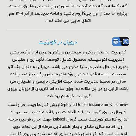
که یکساله دیگه تمام آپدیت ها ضروری و پشتیبانی ها برای هسته
برقراره اما بعد از اون چی؟آروم باشید و ادامه بدیدبعد از آذر ۱۴۰۱ هم
اتفاق هایی می افته که...
دروپال در کوبرنیت
کوبرنیت به عنوان یکی از مهمترین و پرکاربردترین ابزار اورکسریشن
(مدیریت اکوسیستم محصول شامل: توسعه، نگهداری و مقیاس
پذیری) در حال حاضر در دنیا مطرح می باشد. دروپال به عنوان یک اکو
سیستم توسعه قدرتمند در پروژه های مقیاس پذیر نیاز مند پیاده
سازی در محیط مدیریت شده، جهت افزایش بازدهی و اطمینان می
باشد. از این رو در این مقاله به اجرای ساده اما کاربردی از دروپال برروی
کوبرنیت خواهیم پرداخت.
Deploy a Drupal instance on Kubernetesپیش نیاز هاجهت اجرا وتست
دروپال بر روی کوبرنیت باید اقدامات زیر را انجام دهید: نصب و راه
اندازی کلاستر کوبرنیت نصب فرمان kubectl جهت اجرای فرامین مرحله
اول: آماده سازی فضای پایدار اطلاعاتاین مرحله از این لحاظ مورد
اهمیت است که اگر فضای ذخیره سازی آماده نشود و برروی کلاستر