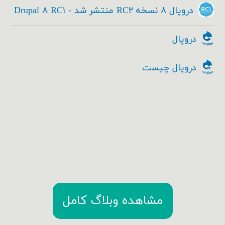
دروپال ۸ نسخه RC۲ منتشر شد - Drupal ۸ RC۱
دروپال
دروپال چیست
مشاهده وبلاگ کامل