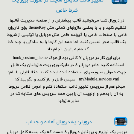
تغییر قالب نمایش سایت در صورت بروز یک
شرط خاص
در دروپال شما می‌توانید قالب پیشفرض را از صفحه مدیریت قالبها
تنظیم کنید و یا با بعضی ماژولهای کمکی مثل themeKey برای کاربران
خاص یا صفحات خاص یا گیرنده خاص مثل موبایل یا ترکیبی از شروط
یک قالب مجزا تعیین کنید. اما همه این کارها را به سادگی با چند خط
کد هم می‎توان انجام داد.
برای این کار در دروپال ۷ کافی بود از هوک hook_custom_theme
استفاده کنید.امادر دروپال ۸ در دایرکتوری روت ماژولتان یک فایل
جهت معرفی سرویسهای استفاده شده ایجاد کنید. مثلا فایلی با نام:
myModule.services.yml سپس فایل را باز کنید و بگویید که
میخواهم از سرویس تغییر قالب استفاده کنم و آدرس کلاس مربوط
به آن را بدهم و اولویت آن را بین همه سرویس های مشابه که در
سایر ماژولها...
دروپلر؛ یه دروپال آماده و جذاب
دروپلر یک توزیع و پروفایل دروپال ۸ هست که یک بسته کامل دروپال