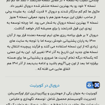
چندانی نسبت به نسخه ۷ در مقابل نسخه قدرتمند ۶ نشد اما کم کم
نسخه ۷ خود رو به بهترین نسخه منتشر شده دروپال تغییر داد.
ماژول ها کم کم سازگار شدند و دروپال ۷ قدرت گرفت. به عقیده برخی
از صاحب نظران این عرصه هنوز هم با وجود معرفی نسخه ۹ هنوز
نسخه ۷ بهترین نسخه دروپال به شمار می رود. اما چرخه توسعه به
زودی این قول قدرتمند را برای همیشه کنار خواهد گذاشت.
دروپال ۷ بر طبق برنامه ریزی های تیم توسعه دهنده قرار بود از آبان
۱۴۰۰ به پایان پشتیبانی خودش برسه اما با توجه به سایت های
زیادی که از این نسخه استفاده می کنند و فرآیند پیچیده انتقال به
نسخه های جدید این تاریخ به آذر ۱۴۰۱ تغییر کرد. این به این معنی
که یکساله دیگه تمام آپدیت ها ضروری و پشتیبانی ها برای هسته
برقراره اما بعد از اون چی؟آروم باشید و ادامه بدیدبعد از آذر ۱۴۰۱ هم
اتفاق هایی می افته که...
دروپال در کوبرنیت
کوبرنیت به عنوان یکی از مهمترین و پرکاربردترین ابزار اورکسریشن
(مدیریت اکوسیستم محصول شامل: توسعه، نگهداری و مقیاس
پذیری) در حال حاضر در دنیا مطرح می باشد. دروپال به عنوان یک اکو