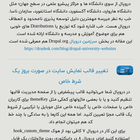
دروپال از سوی دانشگاه ها و مراکز پیشرو علمی در سطح جهان؛ مثل
دانشگاه هاروارد، دانشگاه آکسفورد، دانشگاه استانفورد، سازمان ناسا.
خب به نطر میرسه مهمترین دلیل توسعه پذیری نامحدود و انعطاف
دروپال هست. خب اشاره شود که توزیع یا Distributions های خوبی
هم برای موضوع آموزش و مدرسه و دانشگاه ارائه شده است.
این مقاله در بخش
سرزمین دروپال
Drupal.org هم معرفی شده است.
https://drudesk.com/blog/drupal-university-websites
تغییر قالب نمایش سایت در صورت بروز یک
شرط خاص
در دروپال شما می‌توانید قالب پیشفرض را از صفحه مدیریت قالبها
تنظیم کنید و یا با بعضی ماژولهای کمکی مثل themeKey برای کاربران
خاص یا صفحات خاص یا گیرنده خاص مثل موبایل یا ترکیبی از شروط
یک قالب مجزا تعیین کنید. اما همه این کارها را به سادگی با چند خط
کد هم می‎توان انجام داد.
برای این کار در دروپال ۷ کافی بود از هوک hook_custom_theme
استفاده کنید.امادر دروپال ۸ در دایرکتوری روت ماژولتان یک فایل