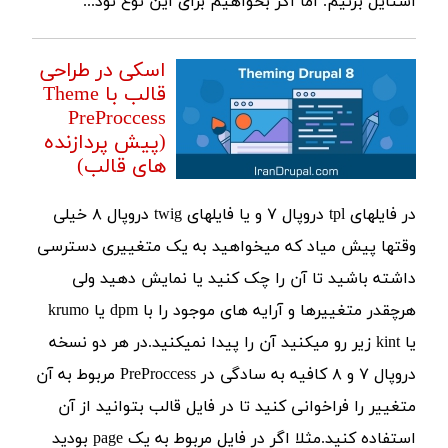
استایل بزنیم. اما اگر بخواهیم برای این نوع نود...
اسکی در طراحی
قالب با Theme
PreProccess
(پیش پردازنده
های قالب)
در فایلهای tpl دروپال ۷ و یا فایلهای twig دروپال ۸ خیلی
وقتها پیش میاد که میخواهید به یک متغییری دسترسی
داشته باشید تا آن را چک کنید یا نمایش دهید ولی
هرچقدر متغییرها و آرایه های موجود را با dpm یا krumo
یا kint زیر رو میکنید آن را پیدا نمی‎کنید.در هر دو نسخه
دروپال ۷ و ۸ کافیه به سادگی در PreProccess مربوط به آن
متغییر را فراخوانی کنید تا در فایل قالب بتوانید از آن
استفاده کنید.مثلا اگر در فایل مربوط به یک page بودید