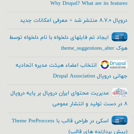
Why Drupal? What are its features
دروپال ۸.۷.۰ منتشر شد + معرفی امکانات جدید
ایجاد تم فایلهای دلخواه با نام دلخواه توسط
هوک theme_suggestions_alter
انتخاب اعضاء هیئت مدیره اتحادیه
جهانی دروپال Drupal Association
مدیریت محتوای ایران دروپال بر پایه دروپال
۸ در دست تولید و انتشار عمومی
اسکی در طراحی قالب با Theme PreProccess
(پیش پردازنده های قالب)