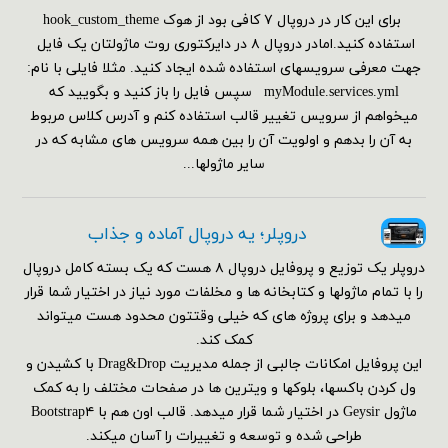
برای این کار در دروپال ۷ کافی بود از هوک hook_custom_theme
استفاده کنید.امادر دروپال ۸ در دایرکتوری روت ماژولتان یک فایل
جهت معرفی سرویسهای استفاده شده ایجاد کنید. مثلا فایلی با نام:
myModule.services.yml سپس فایل را باز کنید و بگویید که
میخواهم از سرویس تغییر قالب استفاده کنم و آدرس کلاس مربوط
به آن را بدهم و اولویت آن را بین همه سرویس های مشابه که در
سایر ماژولها...
دروپلر؛ یه دروپال آماده و جذاب
دروپلر یک توزیع و پروفایل دروپال ۸ هست که یک بسته کامل دروپال
را با تمام ماژولها و کتابخانه ها و مخلفات مورد نیاز در اختیار شما قرار
میدهد و برای پروژه های که خیلی وقتتون محدود هست میتواند
کمک کند.
این پروفایل امکانات جالبی از جمله مدیریت Drag&Drop با کشیدن و
ول کردن باکسها، بلوکها و ویترین ها در صفحات مختلف را به کمک
ماژول Geysir در اختیار شما قرار میدهد. قالب اون هم با Bootstrap۴
طراحی شده و توسعه و تغییرات را آسان میکند.