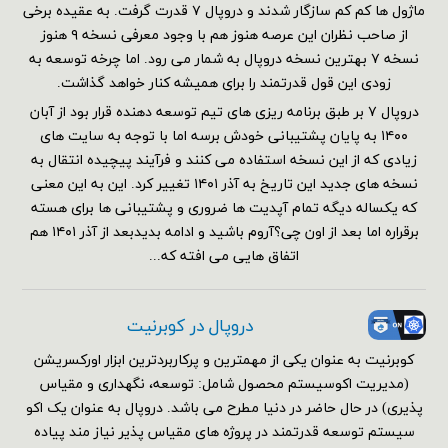
ماژول ها کم کم سازگار شدند و دروپال ۷ قدرت گرفت. به عقیده برخی
از صاحب نظران این عرصه هنوز هم با وجود معرفی نسخه ۹ هنوز
نسخه ۷ بهترین نسخه دروپال به شمار می رود. اما چرخه توسعه به
زودی این قول قدرتمند را برای همیشه کنار خواهد گذاشت.
دروپال ۷ بر طبق برنامه ریزی های تیم توسعه دهنده قرار بود از آبان
۱۴۰۰ به پایان پشتیبانی خودش برسه اما با توجه به سایت های
زیادی که از این نسخه استفاده می کنند و فرآیند پیچیده انتقال به
نسخه های جدید این تاریخ به آذر ۱۴۰۱ تغییر کرد. این به این معنی
که یکساله دیگه تمام آپدیت ها ضروری و پشتیبانی ها برای هسته
برقراره اما بعد از اون چی؟آروم باشید و ادامه بدیدبعد از آذر ۱۴۰۱ هم
اتفاق هایی می افته که...
دروپال در کوبرنیت
کوبرنیت به عنوان یکی از مهمترین و پرکاربردترین ابزار اورکسریشن
(مدیریت اکوسیستم محصول شامل: توسعه، نگهداری و مقیاس
پذیری) در حال حاضر در دنیا مطرح می باشد. دروپال به عنوان یک اکو
سیستم توسعه قدرتمند در پروژه های مقیاس پذیر نیاز مند پیاده