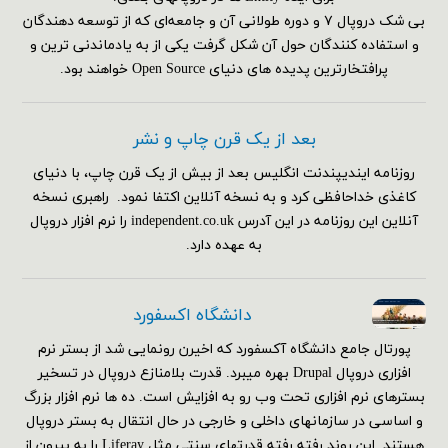
بی شک دروپال ۷ و دوره طولانی آن و جامعه‌ای که از توسعه دهندگان
و استفاده کنندگان حول آن شکل گرفت یکی از به یادماندنی ترین و
پرافتخارترین پدیده های دنیای Open Source خواهند بود.
بعد از یک قرن چاپ و نشر
روزنامه ایندیپندنت انگلیس بعد از بیش از یک قرن چاپ، با دنیای
کاغذی خداحافظی کرد و به نسخه آنلاین اکتفا نمود. راهبری نسخه
آنلاین این روزنامه در این آدرس independent.co.uk را نرم افزار دروپال
به عهده دارد.
دانشگاه اکسفورد
پورتال جامع دانشگاه آکسفورد که اخیرن رونمایی شد از بستر نرم
افزاری دروپال Drupal بهره میبرد. قدرت بلامنازع دروپال در تسخیر
بسترهای نرم افزاری تحت وب رو به افزایش است. ده ها نرم افزار بزرگ
و اساسی در سازمانهای داخلی و خارجی در حال انتقال به بستر دروپال
هستند. این روند رفته رفته قدرتهای سنتی مثل Liferay را به بیرون از