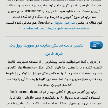
خب به نطر میرسه مهمترین دلیل توسعه پذیری نامحدود و انعطاف
دروپال هست. خب اشاره شود که توزیع یا Distributions های خوبی
هم برای موضوع آموزش و مدرسه و دانشگاه ارائه شده است.
این مقاله در بخش
سرزمین دروپال
Drupal.org هم معرفی شده است.
https://drudesk.com/blog/drupal-university-websites
تغییر قالب نمایش سایت در صورت بروز یک
شرط خاص
در دروپال شما می‌توانید قالب پیشفرض را از صفحه مدیریت قالبها
تنظیم کنید و یا با بعضی ماژولهای کمکی مثل themeKey برای کاربران
خاص یا صفحات خاص یا گیرنده خاص مثل موبایل یا ترکیبی از شروط
یک قالب مجزا تعیین کنید. اما همه این کارها را به سادگی با چند خط
کد هم می‎توان انجام داد.
برای این کار در دروپال ۷ کافی بود از هوک hook_custom_theme
استفاده کنید.امادر دروپال ۸ در دایرکتوری روت ماژولتان یک فایل
جهت معرفی سرویسهای استفاده شده ایجاد کنید. مثلا فایلی با نام: