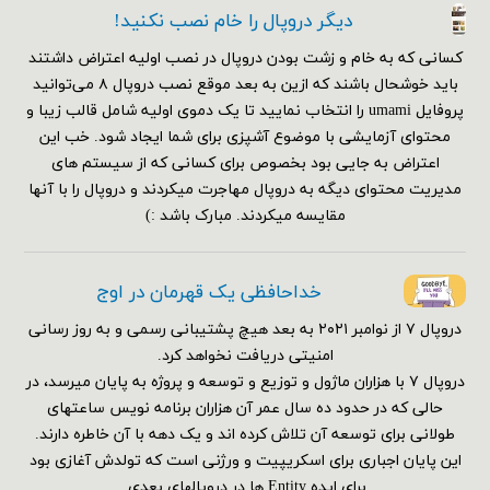
دیگر دروپال را خام نصب نکنید!
کسانی که به خام و زشت بودن دروپال در نصب اولیه اعتراض داشتند
باید خوشحال باشند که ازین به بعد موقع نصب دروپال ۸ می‌توانید
پروفایل umami را انتخاب نمایید تا یک دموی اولیه شامل قالب زیبا و
محتوای آزمایشی با موضوع آشپزی برای شما ایجاد شود. خب این
اعتراض به جایی بود بخصوص برای کسانی که از سیستم های
مدیریت محتوای دیگه به دروپال مهاجرت میکردند و دروپال را با آنها
مقایسه میکردند. مبارک باشد :)
خداحافظی یک قهرمان در اوج
دروپال ۷ از نوامبر ۲۰۲۱ به بعد هیچ پشتیبانی رسمی و به روز رسانی
امنیتی دریافت نخواهد کرد.
دروپال ۷ با هزاران ماژول و توزیع و توسعه و پروژه به پایان میرسد، در
حالی که در حدود ده سال عمر آن هزاران برنامه نویس ساعتهای
طولانی برای توسعه آن تلاش کرده اند و یک دهه با آن خاطره دارند.
این پایان اجباری برای اسکریپیت و ورژنی است که تولدش آغازی بود
برای ایده Entity ها در دروپالهای بعدی.